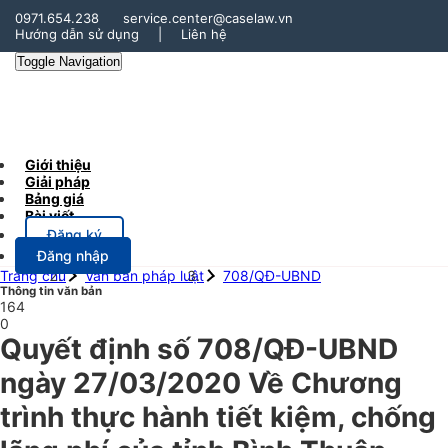
0971.654.238
service.center@caselaw.vn
Hướng dẫn sử dụng
|
Liên hệ
Toggle Navigation
Giới thiệu
Giải pháp
Bảng giá
Bài viết
Đăng ký
Đăng nhập
Trang chủ
Văn bản pháp luật
708/QĐ-UBND
Thông tin văn bản
164
0
Quyết định số 708/QĐ-UBND
ngày 27/03/2020 Về Chương
trình thực hành tiết kiệm, chống