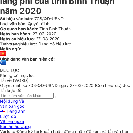
lãng phí của tỉnh Bình Thuận
năm 2020
Số hiệu văn bản:
708/QĐ-UBND
Loại văn bản:
Quyết định
Cơ quan ban hành:
Tỉnh Bình Thuận
Ngày ban hành:
27-03-2020
Ngày có hiệu lực:
27-03-2020
Đang có hiệu lực
Tình trạng hiệu lực:
Ngôn ngữ:
Định dạng văn bản hiện có:
MỤC LỤC
Không có mục lục
Tải về (WORD)
Quyet dinh so 708-QD-UBND ngay 27-03-2020 (Con hieu luc).doc
Tải lược đồ
Nội dung VB
Văn bản gốc
Tiếng anh
Lược đồ
VB liên quan
Bản án áp dụng
Vui lòng
Đăng ký
tài khoản hoặc
đăng nhập
để xem và tải văn bản