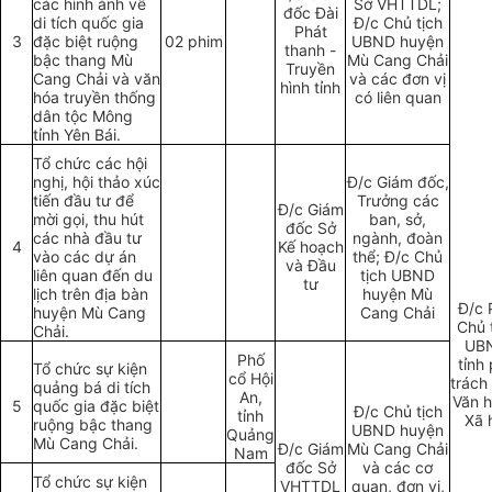
các hình ảnh v
ề
Sở VHTTDL;
đốc Đài
di tích quốc gia
Đ/c Chủ tịch
Phát
3
đặc biệt ruộng
02 phim
UBND huyện
thanh -
bậc thang Mù
Mù Cang Chải
Truyền
Cang Chải và văn
và các đơn vị
hình tỉnh
hóa truyền thống
có liên quan
dân tộc Mông
tỉnh Yên Bái.
Tổ chức các hội
nghị, hội thảo xúc
Đ/c Giám đốc,
tiến đầu tư để
Trưởng các
Đ/c Giám
mời gọi, thu hút
ban, sở,
đốc S
ở
các nhà đầu tư
ngành, đoàn
4
Kế hoạch
vào các dự án
thể; Đ/c Chủ
và Đầu
liên quan đ
ế
n du
tịch UBND
tư
lịch
tr
ên địa bàn
huyện Mù
Đ/c 
huyện Mù Cang
Cang Chải
Chủ 
Chải.
UB
Phố
tỉnh
Tổ chức sự kiện
cổ Hội
trách
quảng bá di tích
An,
Văn h
5
quốc gia đặc biệt
Đ/c Chủ tịch
tỉnh
Xã 
ruộng bậc thang
UBND huyện
Quảng
Mù Cang Chải.
Đ/c Giám
Mù Cang Chải
Nam
đốc Sở
và các cơ
Tổ chức sự kiện
VHTTDL
quan, đơn vị,