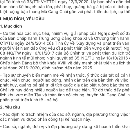
tại Tờ trình số 33/TTr-VHTTDL ngày 12/3/2020, Ủy ban nhân dân tỉn
ban hành Kế hoạch bảo tồn, phát huy, quảng bá giá trị của di tích q
biệt ruộng bậc thang Mù Cang Chải gắn với phát triển du lịch, cụ th
I. MỤC ĐÍCH, YÊU CẦU
1. Mục đích
- Cụ thể hóa các mục tiêu, nhiệm vụ, giải pháp của Nghị quyết số
của Ban Chấp hành Trung ương Đảng khóa XI và Chương trình hành
CTr/TU ngày 24/9/2014 của Tỉnh ủy về “Xây dựng và phát triển văn
người Việt Nam đáp ứng yêu cầu phát triển bền vững đất nước”; Ng
08-NQ/TW ngày 16/01/2017 của Bộ Chính trị về phát triển du lịch tr
ngành kinh tế mũi nhọn; Nghị quyết số 35-NQ/TU ngày 18/10/2016
Chấp hành Đảng bộ tỉnh khóa XVIII về đẩy mạnh phát triển du lịch tỉ
giai đoạn 2016-2020, định hướng đến năm 2025.
- Tạo sự chuyển biến mạnh mẽ về nhận thức, ý thức của tất cả cán 
chức, viên chức, người lao động, nhân dân trên địa bàn tỉnh về việc 
phát huy, quảng bá giá trị di tích quốc gia đặc biệt ruộng bậc tha
Chải và huy động nhiều nguồn lực để thực hiện. Từ đó thúc đẩy phát
lịch khu vực miền Tây và toàn tỉnh nói chung, huyện Mù Cang Chải n
phần phát triển kinh tế - xã hội.
2. Yêu cầu
- Xác định rõ trách nhiệm của các sở, ngành, địa phương trong việc 
các nhiệm vụ được phân công tại K
ế
hoạch này.
- Các sở, ngành, đ
ơ
n vị và địa phương xây dựng kế hoạch
tr
iển khai