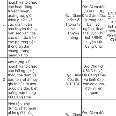
hoạch và tổ chức
các hoạt động
Đ/c Giám đốc
tuyên truyền,
Sở VHTTDL;
Đ/c 
quảng bá, giới
Đ/c Giám
Đ/c Giám đốc,
Chủ 
thiệu di tích và
đốc S
ở
Trưởng các
UB
các giá trị văn
Thông tin
ban, sở,
1
tỉnh
hóa truyền thống,
và
ngành, đoàn
trách
bản sắc văn hóa
Truyền
thể; Đ/c Chủ
Văn h
các dân tộc trên
thông
tịch UBND
Xã 
các phương tiện
huyện Mù
thông tin đại
Cang Chải
chúng, trang
m
ạ
ng xã h
ộ
i
Xây dựng k
ế
hoạch và tổ chức
Đ/c Chủ tịch
các hội nghị, hội
UBND huyện
thảo, tọa đàm về
Đ/c Giám
Mù Cang Chải
2
bảo tồn, phát huy
đốc Sở
và lãnh đạo
giá tr
ị
của di tích
VHTTDL
các cơ quan,
quốc gia đặc biệt
đ
ơ
n vị liên
ruộng bậc thang
quan
Mù Cang Chải
Biên tập, xây
dựng, phát hành
phim giới thiệu
Đ/c Giám đốc
Đ/c Giám