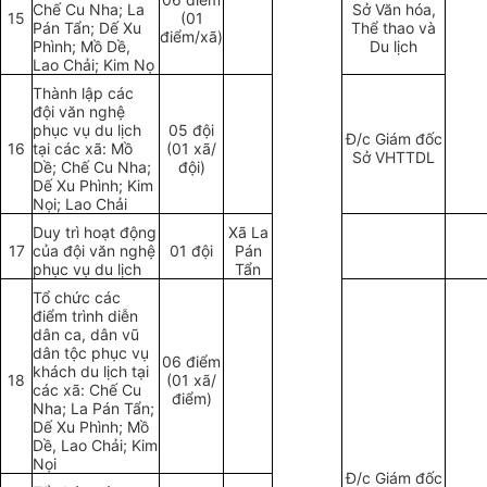
Chế Cu Nha; La
Sở Văn h
ó
a,
15
(01
Pán Tẩn; Dế Xu
Thể thao và
điểm/xã)
Phình; Mồ Dề,
Du lịch
Lao Chải; Kim Nọ
Thành lập các
đội văn nghệ
phục vụ du lịch
05 đội
Đ/c Giám đốc
16
tại các xã: Mồ
(01 xã/
Sở VHTTDL
D
ề
; Chế Cu Nha;
đội)
D
ế
Xu Phình; Kim
Nọi; Lao Chải
Duy trì hoạt động
Xã La
17
của đội văn
nghệ
01 đội
Pán
phục vụ du lịch
Tẩn
Tổ chức các
điểm trình diễn
dân ca, dân vũ
dân tộc phục vụ
06 điểm
khách du lịch tại
18
(01 xã/
các xã: Chế Cu
điểm)
Nha; La Pán Tẩn;
Dế Xu Phình; Mồ
Dề, Lao Chải; Kim
Nọi
Đ/c Giám đốc