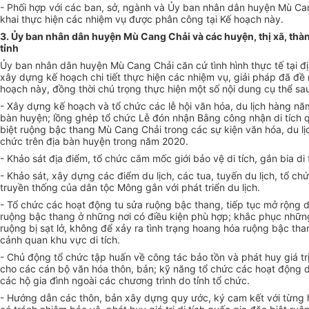
- Phối hợp với các ban, sở, ngành và Ủy ban nhân dân huyện Mù Can
khai thực hiện các nhiệm vụ được phân công tại K
ế
hoạch này.
3. Ủy ban nhân dân huyện Mù Cang Chải và các huyện, thị xã, thà
tỉnh
Ủy ban nhân dân huyện Mù Cang Chải căn cứ tình hình thực t
ế
tại 
xây dựng kế hoạch chi tiết thực hiện các nhiệm vụ, giải pháp đã đề 
hoạch này, đồng thời chú trọng thực hiện một số nội dung cụ th
ể
sau
- Xây dựng kế hoạch và tổ chức các lễ hội văn hóa, du lịch hàng năm
bàn huyện; lồng ghép tổ chức Lễ đón nhận Bằng công nhận di tích 
biệt ruộng bậc thang Mù Cang Chải trong các sự kiện văn hóa, du lị
chức trên địa bàn huyện trong năm 2020.
- Khảo sát địa điểm, tổ chức cắm mốc giới bảo vệ di tích, gắn bia di 
- Khảo sát, xây dựng các điểm du lịch, các tua, tuyến du lịch, tổ chứ
truyền thống của dân tộc Mông gắn với phát triển du lịch.
- Tổ chức các hoạt động tu sửa ruộng bậc thang, ti
ế
p tục mở rộng d
ruộng bậc thang ở những nơi có điều kiện phù hợp; khắc phục những
ruộng bị sạt lở, không để
x
ảy ra tình trạng hoang hóa ruộng bậc th
cảnh quan khu vực di tích.
- Chủ động tổ chức tập huấn về công tác bảo t
ồ
n và phát huy giá t
cho các cán bộ v
ă
n h
óa
thôn, bản; kỹ năng tổ chức các hoạt động d
các hộ gia đình ngoài các chương trình do tỉnh tổ chức.
- Hướng dẫn các thôn, bản xây dựng quy ước, ký cam kết với từng 