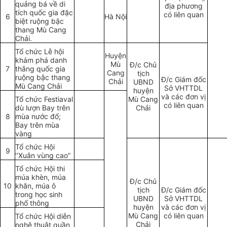
quảng bá về di
địa phương
tích quốc gia đặc
có liên quan
6
Hà Nội
biệt ruộng bậc
thang Mù Cang
Chải.
Tổ chức Lễ hội
Huyện
khám phá danh
Mù
Đ/c Chủ
7
thắng quốc gia
Cang
tịch
ruộng bậc thang
Đ/c Giám đốc
Chải
UBND
Mù Cang Chải
Sở VHTTDL
huyện
và các đơn vị
Tổ chức Festiaval
Mù Cang
có liên quan
dù lượn Bay trên
Chải
8
mùa nước đổ;
Bay trên mùa
vàng
Tổ chức Hội
9
’’Xuân vùng cao”
T
ổ
chức Hội thi
múa khèn, múa
Đ/c Chủ
10
khăn, múa ô
tịch
Đ/c Giám đốc
trong học sinh
U
BND
Sở VHTTDL
phổ thông
huyện
và các đơn vị
Mù Cang
có liên quan
Tổ chức Hội diễn
Chải
nghệ thuật quần