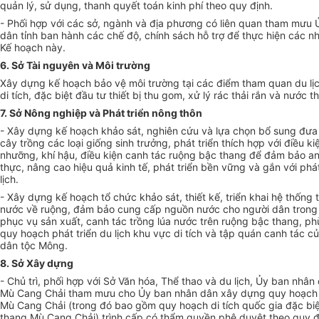
quản lý, sử dụng, thanh quyết toán kinh phí theo quy định.
- Phối hợp với các sở, ngành và địa phương có liên quan tham mưu
dân tỉnh ban hành các ch
ế
độ, chính sách hỗ trợ để thực hiện các nh
K
ế
hoạch này.
6. Sở Tài nguyên và Môi trường
Xây dựng kế hoạch bảo vệ môi trường tại các điểm tham quan du lị
di tích, đ
ặ
c biệt đầu tư thiết bị thu gom, xử lý rác thải rắn và nước th
7. Sở Nông nghiệp và Phát triển nông thôn
- Xây dựng kế hoạch khảo sát, nghiên cứu và lựa chọn bổ sung đưa
cây trồng các loại giống sinh trưởng, phát triển thích hợp với điều ki
nhưỡng, khí hậu, điều kiện canh tác ruộng bậc thang đ
ể
đảm bảo an
thực, nâng cao hiệu quả kinh tế, phát triển bền vững và gắn với phát
lịch.
- Xây dựng kế hoạch tổ chức khảo sát, thiết kế, triển khai hệ thống t
nước về ruộng, đảm bảo cung cấp nguồn nước cho người dân trong 
phục vụ sản xuất, canh tác
tr
ồng lúa nước trên ruộng bậc thang, ph
quy hoạch phát triển du lịch khu vực di tích và tập quán canh tác 
dân tộc Mông.
8. Sở Xây dựng
- Chủ
tr
ì, phối hợp với Sở Văn hóa, Thể thao và du lịch, Ủy ban nhâ
Mù Cang Chải tham mưu cho Ủy ban nhân dân xây dựng quy hoạch
Mù Cang Chải (
tr
ong đó bao gồm quy hoạch di tích qu
ố
c gia đặc bi
thang Mù Cang Chải) trình cấp có thẩm quyền phê duyệt theo quy đ