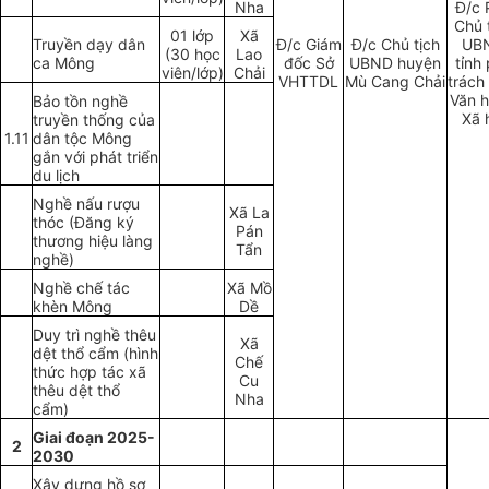
Nha
Đ/c 
Chủ 
01 lớp
Xã
Truyền dạy dân
Đ/c Giám
Đ/c Chủ tịch
UB
(30 học
Lao
ca Mông
đốc Sở
UBND huyện
tỉnh
vi
ê
n/lớp)
Chải
VHTTDL
Mù Cang Chải
trách
Văn h
Bảo tồn nghề
Xã 
truyền thống của
1.11
dân tộc Mông
gắn với phát triển
du lịch
Nghề nấu rượu
Xã La
thóc (Đ
ă
ng ký
Pán
thương hiệu làng
Tẩn
nghề)
Nghề chế tác
Xã Mồ
khèn Mông
Dề
Duy trì nghề thêu
Xã
dệt thổ c
ẩ
m (hình
Chế
thức hợp tác xã
Cu
thêu dệt thổ
Nha
cẩm)
Giai đoạn 2025-
2
2030
Xây dựng hồ sơ