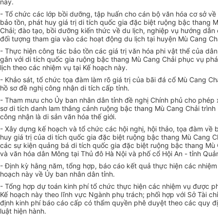
này.
- Tổ chức các lớp bồi dưỡng, tập huấn cho cán bộ văn hóa cơ sở về
bảo tồn, phát huy giá trị di tích quốc gia đặc biệt ruộng bậc thang
Chải; đào tạo, bồi dưỡng kiến thức về du lịch, nghiệp vụ hướng dẫn 
đối tượng tham gia vào các hoạt động du lịch tại huyện Mù Cang Ch
- Thực hiện công tác bảo tồn các giá trị v
ă
n hóa phi vật thể của dâ
gắn với di tích quốc gia ruộng bậc thang Mù Cang Chải phục vụ phát
lịch theo các nhiệm vụ tại Kế hoạch này.
- Khảo sát, tổ chức tọa đàm làm rõ giá trị của bãi đá cổ Mù Cang Ch
hồ sơ đề nghị công nhận di tích cấp tỉnh.
- Tham mưu cho Ủy ban nhân dân tỉnh đề nghị Chính phủ cho phép
sơ di tích danh lam thắng cảnh ruộng bậc thang Mù Cang Chải trình
công nhận là di sản văn hóa thế giới.
- Xây dựng kế hoạch và tổ chức các hội nghị, hội thảo, tọa đàm về 
huy giá trị của di tích quốc gia đặc biệt ruộng bậc thang Mù Cang Ch
các sự kiện quảng bá di tích quốc gia đặc biệt ruộng bậc thang Mù
và văn hóa dân Mông tại Thủ đô Hà Nội và phố cổ Hội An - tỉnh Qu
- Định kỳ hằng năm, tổng hợp, báo cáo kết quả thực hiện các nhiệm 
hoạch này về Ủy ban nhân dân tỉnh.
- Tổng hợp dự toán kinh phí tổ chức thực hiện các nhiệm vụ được p
Kế hoạch này theo lĩnh vực Ngành phụ trách; ph
ố
i h
ợ
p với Sở Tài c
định kinh phí báo cáo cấp có thẩm quyền phê duyệt theo các quy đ
luật hiện hành.