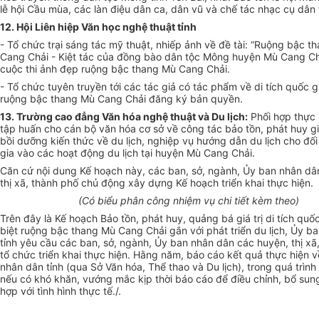
lễ hội Cầu mù
a
, các làn điệu dân ca, dân v
ũ
và chế tác nhạc cụ dân
12. H
ội
Liên hiệp Văn học nghệ thuật tỉnh
- Tổ chức trại s
á
ng tác mỹ thuật, nhiếp ảnh về đề tài: “Ruộng bậc t
Cang Chải - Kiệt tác của đồng bào dân tộc Mông huyện Mù Cang C
cuộc thi ảnh đẹp ruộng bậc thang Mù Cang Chải.
- Tổ chức tuyên truyền
t
ới
cá
c tác giả có tác phẩm về di tích quốc g
ruộng bậc thang Mù C
a
ng Ch
ả
i đ
ă
ng ký b
ả
n quyền.
13. Trường cao đẳng Văn hóa nghệ thuật và Du lịch:
Ph
ố
i h
ợ
p thực 
tập huấn cho c
á
n bộ v
ă
n hóa cơ sở về c
ô
ng tác b
ả
o tồn, phát huy giá
bồi dưỡng kiến th
ứ
c về du lịch, nghiệp vụ hướng dẫn du lịch cho đố
gia vào các h
o
ạt động du lịch tại huyện Mù Cang Ch
ả
i.
Căn cứ nội dung Kế hoạch này, các ban, sở, ngành, Ủy ban nhân dâ
thị x
ã
, thà
n
h phố ch
ủ
động xây dựng K
ế
hoạch triển khai thực hiện.
(Có biểu phân c
ô
ng nhiệm vụ ch
i tiết
kèm the
o
)
Trên đây là Kế hoạch Bảo tồn, ph
á
t huy, qu
ả
ng bá giá trị di tích quố
biệt ruộng bậc thang Mù Cang Ch
ả
i gắn với ph
á
t triển du lịch, Ủy 
tỉnh yêu cầu các ban, sở, ngành, Ủy b
a
n
nhân
dân các huyện, thị xã
tổ chức triển khai thực hiện. Hằng năm, báo cáo kết quả thực hiện 
nh
â
n d
ân
tỉnh (qua S
ở
V
ă
n hó
a
, Thể thao và Du lịch), trong quá trình 
nếu c
ó
khó khăn, v
ướ
ng mắc kịp thời báo c
á
o để điều chỉnh, bổ sun
hợp với tình hình thực tế./.