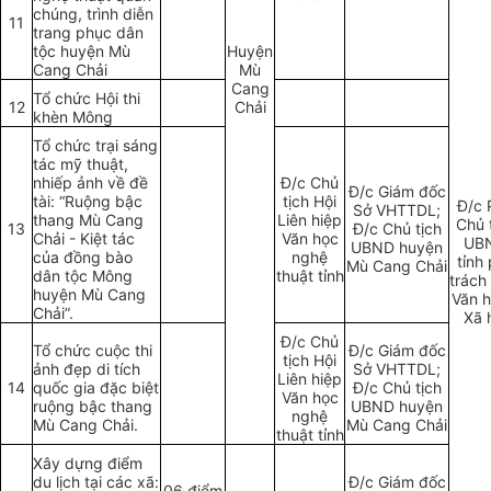
chúng, trình diễn
11
trang phục dân
tộc huyện Mù
Huyện
Cang Ch
ả
i
Mù
Cang
Tổ chức Hội thi
12
Chải
khèn Mông
Tổ chức trại sáng
tác mỹ thuật,
nhiếp ảnh về đề
Đ/c Chủ
Đ/c Giám đốc
tài: “Ruộng bậc
tịch Hội
Đ/c 
Sở VHTTDL;
thang Mù Cang
Liên hiệp
Chủ 
13
Đ/c Chủ tịch
Chải - Kiệt tác
Văn học
UB
UBND huyện
của đồng bào
nghệ
tỉnh
Mù Cang Chải
dân tộc Mông
thuật tỉnh
trách
huyện Mù Cang
Văn h
Chải”.
Xã 
Đ/c Chủ
Tổ chức cuộc thi
Đ/c Giám đốc
tịch Hội
ảnh đẹp di tích
Sở VHTTDL;
Liên hiệp
14
quốc gia đặc biệt
Đ/c Chủ tịch
Văn học
ruộng bậc thang
UBND huyện
nghệ
Mù Cang Chải.
Mù Cang Chải
thuật tỉnh
Xây dựng điểm
du lịch tại các xã:
Đ/c Giám đốc
06 điểm