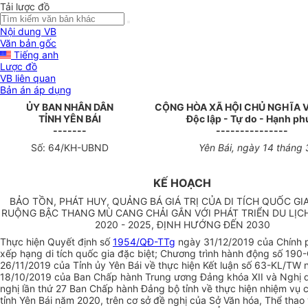
Tải lược đồ
Nội dung VB
Văn bản gốc
Tiếng anh
Lược đồ
VB liên quan
Bản án áp dụng
ỦY BAN NHÂN DÂN
CỘNG HÒA XÃ HỘI CHỦ NGHĨA 
TỈNH YÊN BÁI
Độc lập - Tự do - Hạnh ph
-------
---------------
Số:
64
/KH-UBND
Yên Bái
, ngày
14
tháng
KẾ HOẠCH
BẢO TỒN, PHÁT HUY, QUẢNG BÁ GIÁ TRỊ CỦA DI TÍCH QUỐC GIA
RUỘNG BẬC THANG MÙ CANG CHẢI GẮN VỚI PHÁT TRIỂN DU LỊCH
2020 - 2025, ĐỊNH HƯỚNG ĐẾN 2030
Thực hiện Quyết định số
1954/QĐ-TTg
ngày 31/12/2019 của Chính p
xếp hạng di tích quốc gia đặc biệt; Chương trình hành động số 190
26/11/2019 của Tỉnh ủy Yên Bái về thực hiện Kết luận số 63-KL/TW 
18/10/2019 của Ban Chấp hành Trung ương Đảng khóa XII và Nghị 
nghị lần thứ 27 Ban Chấp hành Đảng bộ tỉnh về thực hiện nhiệm vụ ch
tỉnh Yên Bái năm 2020, trên cơ sở đề nghị của Sở Văn hóa, Thể thao 