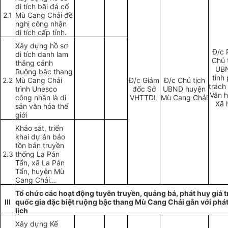
di tích bãi đá cổ
2.1
Mù Cang Chải đề
nghị công nhận
di tích cấp tỉnh.
Xây dựng hồ sơ
Đ/c 
di tích danh lam
Chủ 
thắng cảnh
UB
Ruộng bậc thang
tỉnh
2.2
Mù Cang Chải
Đ/c Giám
Đ/c Chủ tịch
trách
trình
U
nesco
đốc Sở
UBND huyện
Văn h
công nhân là di
VHTTDL
Mù Cang Chải
Xã 
sản văn hóa thế
giới
Khảo sát, triển
khai dự án bảo
tồn bản truyền
2.3
thống La Pán
Tẩn, xã La Pán
Tẩn, huyện Mù
Cang Chải...
Tổ chức các hoạt động tuyên truyền, quảng bá, phát huy giá trị
III
quốc gia đặc biệt ruộng bậc thang Mù Cang Chải gắn với phát
lịch
Xây dựng Kế