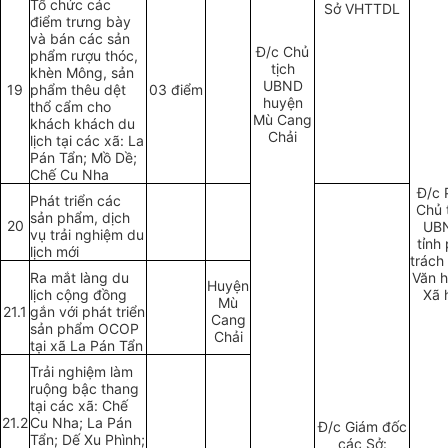
Tổ chức các
Sở VHTTDL
điểm trưng bày
và bán các sản
Đ/c Chủ
phẩm rượu thóc,
tịch
khèn Mông, sản
UBND
19
phẩm thêu dệt
03 điểm
huyện
thổ cẩm cho
M
ù
Cang
khách khách du
Chải
lịch tại các xã: La
Pán Tẩn; Mồ Dề;
Chế Cu Nha
Đ/c 
Phát triển các
Chủ 
sản phẩm, dịch
20
UB
vụ trải nghiệm du
tỉnh
lịch mới
trách
Ra mắt làng du
Văn h
Huyện
lịch cộng đồng
Xã 
Mù
21.1
gắn với phát triển
Cang
sản phẩm OCOP
Chải
tại xã La Pán Tẩn
Trải nghiệm làm
ruộng bậc thang
tại các xã: Chế
21.2
Cu Nha; La Pán
Đ/c Giám đốc
Tẩn; Dế Xu Phình;
các Sở: