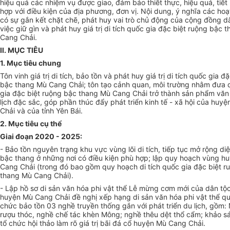
hiệu quả các nhiệm vụ được giao, đảm bảo thiết thực, hiệu quả, tiết
hợp với điều kiện của địa phương, đơn vị. Nội dung, ý nghĩa các ho
có sự gắn kết chặt chẽ, phát huy vai trò chủ động của cộng đồng d
việc giữ gìn và phát huy giá trị di tích quốc gia đặc biệt ruộng bậc 
Cang Chải.
II. MỤC TIÊU
1. Mục tiêu chung
Tôn vinh giá trị di tích, bảo tồn và phát huy giá trị di tích quốc gia đ
bậc thang Mù Cang Chải; tôn tạo cảnh quan, môi trường nhằm đưa d
gia đặc biệt ruộng bậc thang Mù Cang Chải trở thành sản phẩm văn
lịch đặc sắc, góp phần thúc đẩy phát triển kinh tế - xã hội của huy
Chải và của tỉnh Yên Bái.
2. M
ụ
c tiêu c
ụ
thể
Giai đoạn 2020 - 2025:
- Bảo tồn nguyên trạng khu vực vùng l
õ
i di tích, tiếp tục mở rộng di
bậc thang ở những nơi có điều kiện phù hợp; lập quy hoạch vùng h
Cang Chải (trong đó bao gồm quy hoạch di tích quốc gia đặc biệt r
thang Mù Cang Chải).
- Lập hồ sơ di sản v
ă
n hóa phi vật thể Lễ mừng cơm mới của dân tộ
huyện Mù Cang Chải đề nghị xếp hạng di sản v
ă
n hóa phi vật thể q
chức bảo tồn 03 nghề truyền thống gắn với phát triển du lịch, gồm:
rượu thóc, nghề ch
ế
tác khèn Mông; nghề thêu dệt thổ cẩm; khảo sá
tổ chức hội thảo làm rõ giá trị bãi đá cổ huyện Mù Cang Chải.