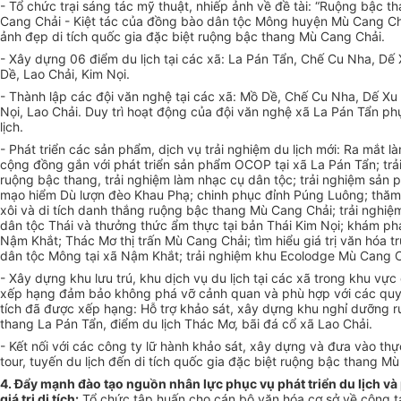
- Tổ chức trại sáng tác mỹ thuật, nhiếp ảnh về đề tài: “Ruộng bậc t
Cang Chải - Kiệt tác của đồng bào dân tộc Mông huyện Mù Cang Chả
ảnh đẹp di tích quốc gia đặc biệt ruộng bậc thang Mù Cang Chải.
- Xây dựng 06 điểm du lịch tại các xã: La Pán Tẩn, Chế Cu Nha, Dế
Dề, Lao Chải, Kim Nọi.
- Thành lập các đội v
ă
n nghệ tại các xã: Mồ Dề, Chế Cu Nha, Dế Xu 
Nọi, Lao Chải. Duy trì hoạt động của đội văn nghệ xã La Pán Tẩn ph
lịch.
- Phát triển các sản phẩm, dịch vụ trải nghiệm du lịch mới: Ra mắt là
cộng đồng gắn với phát triển sản phẩm OCOP tại xã La Pán Tẩn; trả
ruộng bậc thang, trải nghiệm làm nhạc cụ dân tộc; trải nghiệm sản 
mạo hiểm Dù lượn đèo Khau Phạ; chinh phục đỉnh Púng Luông; thă
xôi và di tích danh thắng ruộng bậc thang Mù Cang Chải; trải nghiệ
dân tộc Thái và thưởng thức ẩm thực tại bản Thái Kim Nọi; khám p
Nậm Khắt; Thác Mơ thị trấn Mù Cang Chải; tìm hiểu giá trị v
ă
n hóa t
dân tộc Mông tại xã Nậm Khắt; trải nghiệm khu Ecolodge Mù Cang C
- Xây dựng khu lưu trú, khu dịch vụ du lịch tại các xã trong khu vực 
xếp hạng đảm bảo không phá vỡ cảnh quan và phù hợp với các quy 
tích đã được xếp hạng: Hỗ trợ khảo sát, xây dựng khu nghỉ dưỡng 
thang La Pán Tẩn, điểm du lịch Thác Mơ, bãi đá c
ổ
xã Lao Chải.
- Kết nối với các công ty lữ hành khảo sát, xây dựng và đưa vào thự
tour, tuyến du lịch đến di tích quốc gia đặc biệt ruộng bậc thang M
4. Đẩy mạnh đào tạo nguồn nhân lực phục vụ phát triển du lịch và
giá trị di tích:
Tổ chức tập huấn cho cán bộ văn hóa cơ sở về công t