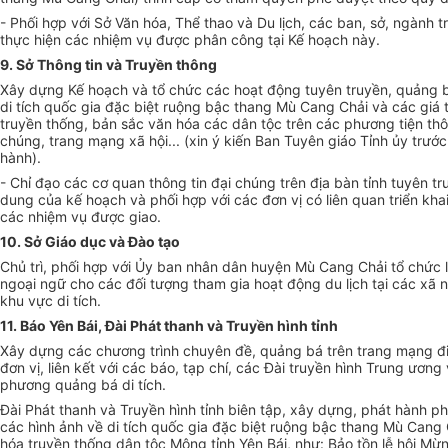
- Phối hợp v
ới
Sở Văn hóa, Thể thao và Du lịch, các ban, sở, ngành t
thực hiện các nhiệm vụ được phân công tại K
ế
hoạch này.
9. S
ở
Thông tin và Truyền thông
Xây dựng Kế hoạch và tổ chức các hoạt động tuyên truyền, quảng bá
di tích quốc gia đặc biệt ruộng bậc thang Mù Cang Chải và các giá t
truyền thống, bản sắc v
ă
n hóa các dân tộc trên các phương tiện thô
chúng, trang mạng xã hội... (xin ý kiến Ban Tuyên giáo Tỉnh ủy trước
hành).
- Chỉ đạo các cơ quan thông tin đại chúng trên địa bàn tỉnh tuyên tr
dung của kế hoạch và phối hợp với các đơn vị có liên quan
tr
iển kha
các nhiệm vụ được giao.
10. Sở Giáo dục và Đào tạo
Chủ trì, phối hợp với Ủy ban nhân dân huyện Mù Cang Chải tổ chức l
ngoại ngữ cho cá
c đối
tượng tham gia hoạt động du lịch tại các xã
khu vực d
i
tích.
11. Báo
Yên
Bái, Đài Phát thanh và Truyền hình tỉnh
X
ây
dựng các chương trình chuyên đề, quảng bá
tr
ên trang mạng đ
đơn vị, l
i
ên kết với các báo, tạp chí, c
á
c Đài truyền hình Trung ương 
phương quảng b
á
di tích.
Đài Phát thanh và Truyền h
ì
nh tỉnh biên tập, xây dựng, phát hành phi
các h
ìn
h
ả
nh về di tích qu
ố
c gia đặc biệt ruộng bậc thang Mù C
a
ng 
hóa truyền thống d
â
n tộc Mông tỉnh Yên Bái, như: Bảo tồn lễ hội M