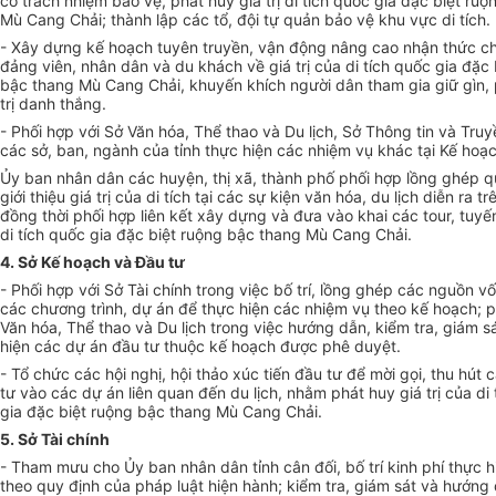
có trách nhiệm bảo vệ, phát huy giá trị di tích quốc gia đặc biệt ru
Mù Cang Chải; thành lập các tổ, đội tự quản bảo vệ khu vực di tích.
- Xây dựng kế hoạch tuyên truyền, vận động nâng cao nhận thức ch
đảng viên, nhân dân và du khách về giá trị của di tích quốc gia đặc 
bậc thang Mù Cang Chải, khuyến khích người dân tham gia giữ gìn, 
trị danh thắng.
- Phối hợp với Sở V
ă
n hóa, Thể thao và Du lịch, Sở Thông tin và Truy
các sở, ban, ngành của tỉnh thực hiện các nhiệm vụ khác tại Kế hoạ
Ủy ban nhân dân các huyện, thị xã, thành ph
ố
ph
ố
i h
ợ
p l
ồ
ng ghép q
giới thiệu giá trị của di tích tại các sự kiện văn hóa, du lịch diễn ra tr
đồng th
ờ
i ph
ố
i hợp liên kết xây dựng và đưa vào khai các tour, tuy
ế
di tích quốc gia đặc biệt ruộng bậc thang Mù Cang Chải.
4. S
ở
K
ế
hoạch và Đầu tư
- Phối h
ợ
p với Sở Tài chính trong việc bố trí, lồng ghép các nguồn v
các chương trình, dự án để thực hiện các nhiệm vụ theo kế hoạch; 
Văn h
óa
, Thể thao và Du lịch trong việc hướng dẫn, kiểm tra, giám s
hiện các dự án đầu tư thuộc kế hoạch được phê duyệt.
- Tổ chức các hội nghị, hội thảo xúc tiến đầu tư để mời gọi, thu hút
tư vào các dự án liên quan đến du lịch, nhằm phát huy giá trị của di
gia đặc biệt ruộng bậc thang Mù Cang Chải.
5. S
ở
Tài chính
- Tham mưu cho Ủy ban nhân dân tỉnh cân đối, bố trí kinh phí thực 
theo quy định của pháp luật hiện hành; kiểm tra, giám sát và hướng