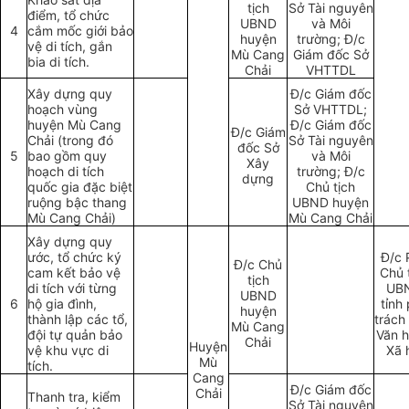
tịch
Sở Tài ngu
yê
n
điểm, tổ ch
ứ
c
UBND
và Môi
4
cắm mốc giới b
ả
o
h
uy
ện
trư
ờn
g; Đ/c
vệ
d
i tích, gắn
Mù Cang
Giám đốc Sở
bia di tích.
Ch
ả
i
VHTTDL
Xây dựng quy
Đ/c Giám đốc
hoạch vùng
S
ở
VHTTDL;
huyện Mù Cang
Đ/c Gi
á
m đốc
Đ/c Gi
á
m
Chải (trong đ
ó
Sở Tài nguyên
đốc Sở
5
bao gồm quy
và Môi
Xây
h
o
ạch di tích
trường; Đ/c
dựng
qu
ố
c gia đặc biệt
Chủ tịch
ru
ộng bậc thang
UBND huyện
Mù Cang Chải)
Mù C
a
ng Chải
Xây dựng quy
ước, tổ chức ký
Đ/c 
Đ/c Chủ
cam kết bảo vệ
Chủ 
tịch
di tích với từng
UB
UBND
6
hộ gia đình,
tỉnh
huyện
thành lập các tổ,
trách
Mù Cang
đội tự quản bảo
Văn h
Chải
Huyện
vệ khu vực di
Xã 
Mù
tích.
Cang
Đ/c Giám đốc
Chải
Thanh tra, kiểm
Sở Tài nguyên