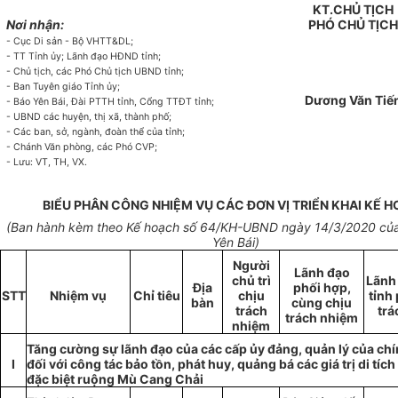
KT.CHỦ TỊCH
Nơi nhận:
PHÓ CHỦ TỊCH
- Cục
D
i s
ả
n - Bộ VHTT&DL
;
- T
T
Tỉnh
ủy
; L
ã
nh đạo HĐND t
ỉ
nh;
- Chủ tịch, c
á
c Phó Chủ tịch UBND tỉnh;
- Ban Tuyên giá
o
T
ỉ
nh ủy;
Dương Văn Tiế
- Báo Y
ê
n Bái, Đài PTTH t
ỉ
nh, C
ổ
ng TTĐT tỉnh;
-
U
BND các huyện, th
ị
x
ã
, thành ph
ố
;
- Các b
a
n, sở, ng
àn
h, đoàn thể của tỉnh;
- Chánh Văn phòng, các Phó CVP;
- Lưu: VT, TH, VX.
BIỂU PHÂN CÔNG NHIỆM VỤ CÁC ĐƠN VỊ TRIỂN KHAI KẾ 
(Ban hành kèm theo Kế hoạch số 64/KH-UBND ngày 14/3/2020 củ
Yên Bái)
Người
Lãnh đạo
chủ trì
Lãnh
Địa
phối hợp,
STT
Nhiệm vụ
Chỉ tiêu
chịu
tỉnh
bàn
cùng chịu
trách
trá
trách nhiệm
nhiệm
Tăng cường sự lãnh đạo của các cấp ủy đảng, quản lý của ch
I
đối với công tác bảo tồn, phát huy, quảng bá các giá trị di tíc
đặc biệt ruộng Mù Cang Chải