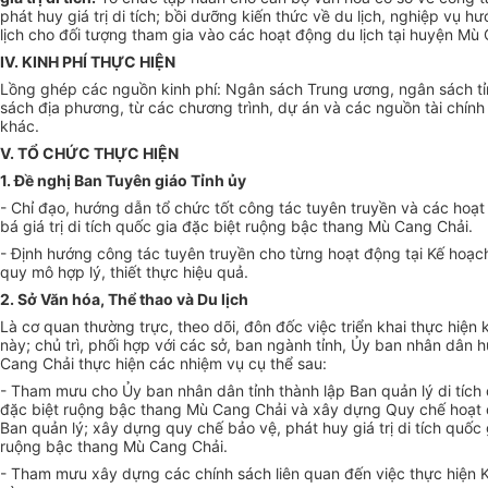
phát huy giá trị di tích; bồi dưỡng kiến thức về du lịch, nghiệp vụ h
lịch cho đối tượng tham gia vào các hoạt động du lịch tại huyện Mù
IV. KINH PHÍ THỰC HIỆN
Lồng ghép các nguồn kinh phí: Ngân sách Trung ương, ngân sách tỉ
sách địa phương, từ các chương trình, dự án và các nguồn tài chín
khác.
V. TỔ CHỨC THỰC HIỆN
1. Đ
ề
nghị Ban Tuyên giáo Tỉnh ủy
- Chỉ đạo, hướng dẫn tổ chức tốt công tác tuyên truyền và các hoạ
bá giá trị di tích quốc gia đặc biệt ruộng bậc thang Mù Cang Chải.
- Định hướng công tác tuyên truyền cho từng hoạt động tại Kế hoạc
quy mô hợp lý, thiết thực hiệu quả.
2. Sở Văn hóa, Thể thao và Du lịch
Là cơ quan thường trực, theo dõi, đôn đốc việc triển khai thực hiện
này; chủ trì, phối hợp với các sở, ban ngành tỉnh, Ủy ban nhân dân
Cang Chải thực hiện các nhiệm vụ cụ thể sau:
- Tham mưu cho Ủy ban nhân dân tỉnh thành lập Ban quản lý di tích
đặc biệt ruộng bậc thang Mù Cang Chải và xây dựng Quy chế hoạt
Ban quản lý; xây dựng quy chế bảo vệ, phát huy giá trị di tích qu
ố
c 
ruộng bậc thang Mù Cang Chải.
- Tham mưu xây dựng các chính sách liên quan đến việc thực hiện 