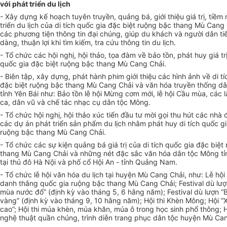
với phát triển du lịch
-
Xây dựng kế hoạch tuyên truyền, quảng bá, giới thiệu giá trị, tiềm
triển du lịch của di tích quốc gia đặc biệt ruộng bậc thang Mù Cang 
các phương tiện thông tin đại chúng, giúp du khách và người dân ti
dàng, thuận lợi khi tìm kiếm, tra cứu thông tin du lịch.
- Tổ chức các hội nghị, hội thảo, tọa đàm về bảo tồn, phát huy giá trị
quốc gia đặc biệt ruộng bậc thang Mù Cang Chải.
- Biên tập, xây dựng, phát hành phim giới thiệu các hình ảnh về di t
đặc biệt ruộng bậc thang Mù Cang Chải và văn hóa truyền thống d
tỉnh Yên Bái như: Bảo tồn lễ hội Mừng cơm mới, lễ hội Cầu mùa, các 
ca, dân vũ và chế tác nhạc cụ dân tộc Mông.
- Tổ chức hội nghị, hội thảo xúc tiến đầu tư mời gọi thu hút các nhà
các dự án phát triển sản phẩm du lịch nhằm phát huy di tích quốc gi
ruộng bậc thang Mù Cang Chải.
- Tổ chức các sự kiện quảng bá giá trị của di tích quốc gia đặc biệt
thang Mù Cang Chải và những nét đặc sắc văn hóa dân tộc Mông tỉ
tại thủ đô Hà Nội và ph
ố
cổ Hội An - tỉnh Quảng Nam.
- Tổ chức lễ hội văn hóa du lịch tại huyện Mù Cang Chải, như: Lễ hộ
danh thắng quốc gia ruộng bậc thang Mù Cang Chải; Festival dù lượ
mùa nước đổ” (định kỳ vào tháng 5, 6 hằng năm); Festival dù lượn “
vàng” (định kỳ vào tháng 9, 10 hằng năm); Hội thi Khèn Mông; Hội 
cao”; Hội thi múa khèn, múa khăn, múa ô trong học sinh phổ thông; H
nghệ thuật qu
ầ
n chúng, trình diễn trang phục dân tộc huyện Mù Cang