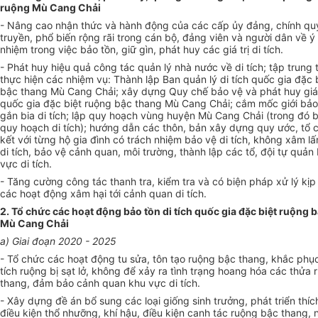
ruộng Mù Cang Chải
- Nâng cao nhận thức và hành động của các cấp ủy đảng, chính qu
truyền, phổ biến rộng rãi
tr
ong cán bộ, đảng viên và người dân về ý 
nhiệm
tr
ong việc bảo tồn, giữ gìn, phát huy các giá trị di tích.
- Phát huy hiệu quả công tác quản lý nhà nước về di tích; tập trung t
thực hiện các nhiệm vụ: Thành lập Ban quản lý di tích quốc gia đặc 
bậc thang Mù Cang Chải; xây dựng Quy ch
ế
bảo vệ và phát huy giá t
quốc gia đặc biệt ruộng bậc thang Mù Cang Chải; cắm mốc giới bảo 
gắn bia di tích; lập quy hoạch vùng huyện Mù Cang Chải (trong đó
quy hoạch di tích); hướng dẫn các thôn, bản xây dựng quy ước, tổ
kết với từng hộ gia đình có trách nhiệm bảo vệ di tích, không xâm l
ấ
di tích, bảo vệ cảnh quan, môi trường, thành lập các tổ, đội tự quản
vực di tích.
- Tăng cường công tác thanh tra, kiểm tra và có biện pháp xử lý kịp 
các hoạt động xâm hại tới cảnh quan di tích.
2. Tổ chức các hoạt động bảo tồn di tích quốc gia đặc biệt ruộng 
Mù Cang Chải
a) Giai đoạn 2020 - 2025
- Tổ chức các hoạt động tu sửa, tôn tạo ruộng bậc thang, khắc phụ
tích ruộng bị sạt lở, không để xảy ra tình trạng hoang hóa các thửa
thang, đảm bảo cảnh quan khu vực di tích.
- Xây dựng đề án bổ sung các loại giống sinh trưởng, phát triển thíc
điều kiện thổ nhưỡng, khí hậu, điều kiện canh tác ruộng bậc thang,