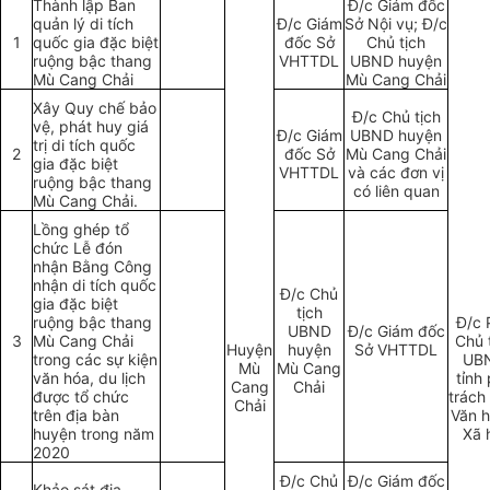
Thành lập Ban
Đ/c Giám đốc
quả
n
lý d
i
tích
Đ/c Giám
Sở Nội vụ; Đ/c
1
q
u
ốc gia đặc biệt
đ
ốc Sở
Ch
ủ
t
ịc
h
ruộng bậc thang
VHTTDL
UBND huyện
Mù Cang Chả
i
Mù C
a
ng Chải
X
â
y Quy ch
ế
bả
o
Đ/c
C
hủ tịch
vệ, phát h
u
y giá
Đ/c Giám
U
BND huyện
trị d
i
tích qu
ố
c
2
đốc Sở
Mù Cang Chải
gia đặc biệt
VHTTDL
và các đơn vị
ruộng bậc thang
có liên quan
Mù Cang Ch
ả
i.
Lồng ghép t
ổ
ch
ứ
c Lễ đón
nhận Bằng Công
nhận di tích q
uố
c
Đ/c Chủ
gia đặc biệt
tịch
ruộng bậc thang
Đ/c 
U
BND
Đ/c Giám đốc
3
Mù Cang Chải
Chủ 
Huyện
huyện
Sở VHTTDL
trong c
á
c sự kiện
UB
Mù
M
ù
Cang
v
ă
n hóa, du lịch
t
ỉ
nh 
Cang
Chải
được tổ chức
trách
Chải
trên địa b
à
n
Văn h
huyện trong n
ă
m
Xã 
2020
Đ/c Chủ
Đ/c Giám đốc
Khảo sát địa