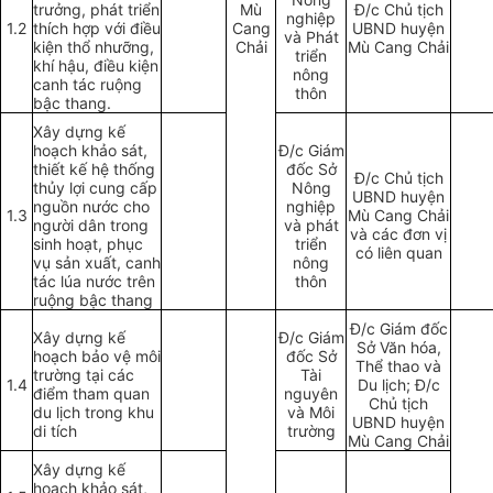
trưởng, phát triển
Mù
Đ/c Chủ tịch
nghiệp
1.2
thích h
ợ
p với điều
Cang
UBND huyện
và Phát
kiện thổ nhưỡng,
Chải
Mù Cang Chải
triển
khí hậu, điều kiện
nông
canh tác ruộng
thôn
bậc thang.
Xây dựng kế
hoạch khảo sát,
Đ/c Giám
thiết kế hệ thống
đốc Sở
Đ/c Chủ tịch
thủy lợi cung cấp
Nông
UBND huyện
nguồn nước cho
nghiệp
1.3
Mù Cang Chải
người dân trong
và phát
và các đơn vị
sinh hoạt, phục
triển
có liên quan
vụ sản xuất, canh
nông
tác lúa nước trên
thôn
ru
ộng bậc thang
Đ/c Giám đốc
Xây
d
ựng kế
Đ/c Giám
Sở Văn hóa,
hoạch bảo vệ môi
đốc Sở
Thể thao và
trường tại các
Tài
1.4
Du lịch; Đ/c
điểm tham quan
nguyên
Chủ tịch
du lịch trong khu
và Môi
U
BND huyện
di tích
trường
Mù Cang Chải
Xây dựng kế
hoạch khảo sát,