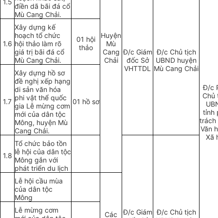
1.5
điền dã bãi đá cổ
Mù Cang Chải.
Xây dựng kế
hoạch tổ chức
Huyện
01 hội
1.6
hội thảo làm rõ
Mù
thảo
giá trị bãi đá cổ
Cang
Đ/c Giám
Đ/c Chủ tịch
Mù Cang Chải.
Chải
đốc Sở
UBND huyện
VHTTDL
Mù Cang Chải
Xây dựng hồ sơ
đề nghị xếp hạng
Đ/c 
di sản văn h
ó
a
Chủ 
phi vật th
ể
quốc
1.7
01 hồ sơ
UB
gia Lễ mừng cơm
tỉnh
mới của dân tộc
trách
Mông, huyện Mù
Văn h
Cang Chải.
Xã 
Tổ chức bảo tồn
lễ hội của dân tộc
1.8
Mông gắn với
phát triển du lịch
Lễ hội cầu mùa
của dân tộc
Mông
Lễ mừng cơm
Đ/c Giám
Đ/c Chủ tịch
Các