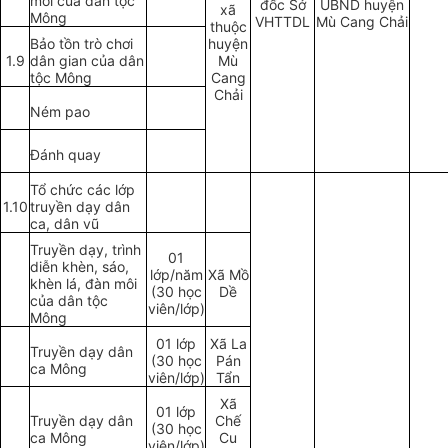
mới của dân tộc
đốc Sở
UBND huyện
xã
Mông
VHTTDL
Mù Cang Chải
thuộc
Bảo tồn trò chơi
huyện
1.9
dân gian của dân
Mù
tộc Mông
Cang
Chải
Ném pao
Đánh quay
Tổ chức các lớp
1.10
truyền dạy dân
ca, dân vũ
Truyền dạy, trình
01
diễn khèn, sáo,
lớp/năm
Xã Mồ
khèn lá, đàn môi
(30 học
Dề
của dân tộc
viên/lớp)
Mông
01 lớp
Xã La
Truyền dạy dân
(30 học
Pán
ca Mông
viên/lớp)
Tẩn
Xã
01 lớp
Truyền dạy dân
Chế
(30 học
ca Mông
Cu
viên/lớp)