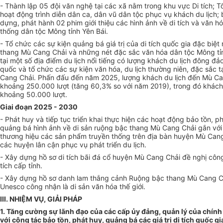
- Thành lập 05 đội văn nghệ tại các xã nằm trong khu vực Di tích; 
hoạt động trình diễn dân ca, dân vũ dân tộc phục vụ khách du lịch; 
dựng, phát hành 02 phim giới thiệu các hình ảnh về di tích và văn h
thống dân tộc Mông tỉnh Yên Bái.
- Tổ chức các sự kiện quảng bá giá trị của di tích quốc gia đặc biệt
thang Mù Cang Chải và những nét đặc sắc văn hóa dân tộc Mông tỉ
tại một số địa điểm du lịch nổi tiếng có lượng khách du lịch đông đả
quốc và tổ chức các sự kiện văn hóa, du lịch thường niên, đặc s
ắ
c t
Cang Chải. Phấn đấu đến năm 2025, lượng khách du lịch đ
ế
n Mù Ca
khoảng 250.000 lượt (t
ă
ng 60,3% so với năm 2019), trong đó khách
khoảng 50.000 lượt.
Giai đoạn 2025 - 2030
- Phát huy và tiếp tục triển khai thực hiện các hoạt động bảo tồn, p
quảng bá hình ảnh về di sản ruộng bậc thang Mù Cang Chải gắn vớ
thương hiệu các sản phẩm truyền thống trên địa bàn huyện Mù Can
các huyện lân cận phục vụ phát triển du lịch.
- Xây dựng hồ sơ di tích bãi đá cổ huyện Mù Cang Chải đề nghị côn
tích cấp tỉnh.
- Xây dựng hồ sơ danh lam thắng cảnh Ruộng bậc thang Mù Cang Ch
Unesco công nhận là di sản văn hóa th
ế
giới.
III. NHIỆM VỤ, GIẢI PHÁP
1. Tăng cường sự lãnh đạo của các cấp ủy đảng, quản
lý
của chính
với công tác bảo tồn, phát huy, quảng bá các giá trị di tích quốc gi