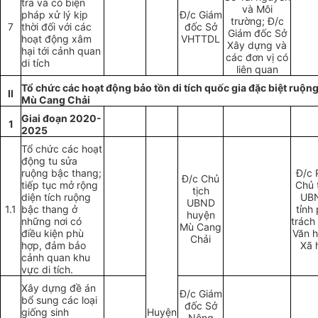
tr
a và có biện
và Môi
pháp xử lý kịp
Đ/c Giám
trường; Đ/c
7
thời đối với các
đốc Sở
Giám đốc Sở
hoạt động xâm
VHTTDL
Xây dựng và
hại tới cảnh quan
các đơn vị có
di tích
liên quan
T
ổ
chức các hoạt động bảo t
ồ
n di tích qu
ố
c gia đặc biệt ruộn
II
Mù Cang Chải
Giai đo
ạ
n 2020-
1
2025
Tổ chức các hoạt
động tu sử
a
ru
ộng bậc thang;
Đ/c 
Đ/c Chủ
tiếp tục mở rộng
Chủ 
tịch
diện tích ruộng
UB
UBND
1.1
bậc thang ở
tỉnh
huyện
những nơi có
trách
Mù Cang
điều kiện phù
V
ă
n h
Chải
h
ợ
p, đảm bảo
Xã 
cảnh quan khu
vực di tích.
Xây dựng đề án
Đ/c Giám
b
ổ
sung các loại
đốc Sở
giống sinh
Huyện
Nông