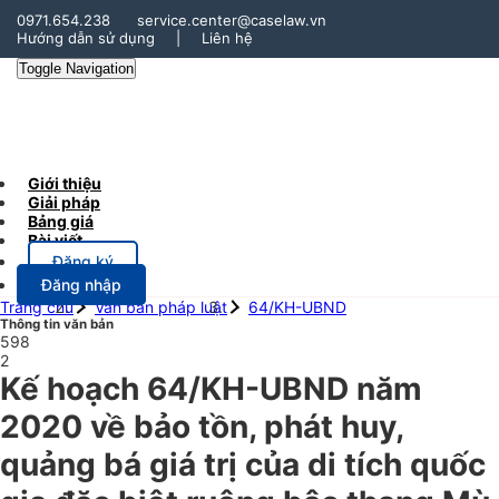
0971.654.238
service.center@caselaw.vn
Hướng dẫn sử dụng
|
Liên hệ
Toggle Navigation
Giới thiệu
Giải pháp
Bảng giá
Bài viết
Đăng ký
Đăng nhập
Trang chủ
Văn bản pháp luật
64/KH-UBND
Thông tin văn bản
598
2
Kế hoạch 64/KH-UBND năm
2020 về bảo tồn, phát huy,
quảng bá giá trị của di tích quốc