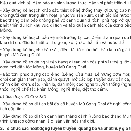
hiệu quả kinh tế, đảm bảo an ninh lương thực, gắn với phát triển du l
- Xây dựng kế hoạch khảo sát, thiết kế hệ thống thủy lợi cung cấp
cho người dân trong sinh hoạt, phục vụ sản xuất, canh tác lúa nước 
bậc thang đảm bảo không phá vỡ cảnh quan di tích, phù hợp với q
phát triển du lịch khu vực di tích và tập quán canh tác của đồng bà
Mông.
- Xây dựng k
ế
hoạch bảo vệ môi trường tại các điểm tham quan du l
khu di tích; đầu tư thiết bị thu gom, xử lý rác thải rắn và nước thải.
- Xây dựng kế hoạch khảo sát, điền dã, tổ chức hội thảo làm rõ giá tr
huyện Mù Cang Chải.
- Xây dựng hồ sơ đề nghị xếp hạng di sản văn hóa phi vật thể quốc
cơm mới dân tộc Mông, huyện Mù Cang Chải.
- Bảo tồn, phục dựng các lễ hội (Lễ hội Cầu mùa, Lễ mừng cơm mới);
chơi dân gian (ném pao, đánh quay); mở các lớp truyền dạy dân ca,
(trình diễn khèn, sáo, khèn lá, đàn môi); các nghề truyền thống (ng
thóc, nghề chế tác khèn Mông, nghề thêu, dệt thổ cẩm).
b) Giai đoạn 2025-2030
- Xây dựng hồ sơ di tích bãi đá cổ huyện Mù Cang Chải đề nghị côn
tích cấp tỉnh.
- Xây dựng hồ sơ di tích danh lam thắng cảnh Ruộng bậc thang Mù
trình Unesco công nhận là di sản văn hóa thế gi
ớ
i.
3. Tổ chức các hoạt động tuyên truyền, quảng bá và phát huy giá tr