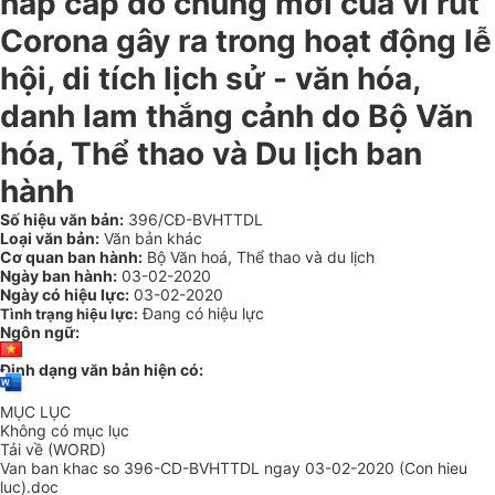
hấp cấp do chủng mới của vi rút
Corona gây ra trong hoạt động lễ
hội, di tích lịch sử - văn hóa,
danh lam thắng cảnh do Bộ Văn
hóa, Thể thao và Du lịch ban
hành
Số hiệu văn bản:
396/CĐ-BVHTTDL
Loại văn bản:
Văn bản khác
Cơ quan ban hành:
Bộ Văn hoá, Thể thao và du lịch
Ngày ban hành:
03-02-2020
Ngày có hiệu lực:
03-02-2020
Đang có hiệu lực
Tình trạng hiệu lực:
Ngôn ngữ:
Định dạng văn bản hiện có:
MỤC LỤC
Không có mục lục
Tải về (WORD)
Van ban khac so 396-CD-BVHTTDL ngay 03-02-2020 (Con hieu
luc).doc