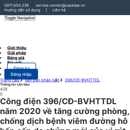
0971.654.238
service.center@caselaw.vn
Hướng dẫn sử dụng
|
Liên hệ
Toggle Navigation
Giới thiệu
Giải pháp
Bảng giá
Bài viết
Đăng ký
Đăng nhập
Trang chủ
Văn bản pháp luật
396/CĐ-BVHTTDL
Thông tin văn bản
428
0
Công điện 396/CĐ-BVHTTDL
năm 2020 về tăng cường phòng,
chống dịch bệnh viêm đường hô