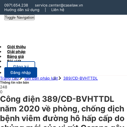
0971.654.238
service.center@caselaw.vn
Hướng dẫn sử dụng
|
Liên hệ
Toggle Navigation
Giới thiệu
Giải pháp
Bảng giá
Bài viết
Đăng ký
Đăng nhập
Trang chủ
Văn bản pháp luật
389/CĐ-BVHTTDL
Thông tin văn bản
248
0
Công điện 389/CĐ-BVHTTDL
năm 2020 về phòng, chống dịch
bệnh viêm đường hô hấp cấp do