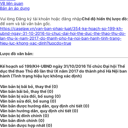
VB liên quan
Bản án áp dụng
Vui lòng
Đăng ký
tài khoản hoặc
đăng nhập
Chế độ hiển thị lược đồ:
để xem và tải văn bản gốc.
https://caselaw.vn/van-ban-phap-luat/354-ke-hoach-so-199-kh-
ubnd-ngay-31-10-2016-to-chuc-dai-hoi-the-duc-the-thao-thu-do-
lan-thu-ix-nam-2017-do-thanh-pho-ha-noi-ban-hanh-tinh-trang-
hieu-luc-khong-xac-dinh?luocdo=true
Lược đồ văn bản:
Kế hoạch số 199/KH-UBND ngày 31/10/2016 Tổ chức Đại hội Thể
dục thể thao Thủ đô lần thứ IX năm 2017 do thành phố Hà Nội ban
hành (Tình trạng hiệu lực không xác định)
Văn bản bị bãi bỏ, thay thế (0)
Văn bản bãi bỏ, thay thế (0)
Văn bản bị sửa đổi, bổ sung (0)
Văn bản sửa đổi, bổ sung (0)
Văn bản được hướng dẫn, quy định chi tiết (0)
Văn bản hướng dẫn, quy định chi tiết (0)
Văn bản bị đính chính (0)
Văn bản đính chính (0)
Văn bản được hợp nhất (0)