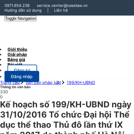
0971.654.238
service.center@caselaw.vn
Hướng dẫn sử dụng
|
Liên hệ
Toggle Navigation
Giới thiệu
Giải pháp
Bảng giá
Bài viết
Đăng ký
Đăng nhập
Trang chủ
Văn bản pháp luật
199/KH-UBND
Thông tin văn bản
330
0
Kế hoạch số 199/KH-UBND ngày
31/10/2016 Tổ chức Đại hội Thể
dục thể thao Thủ đô lần thứ IX