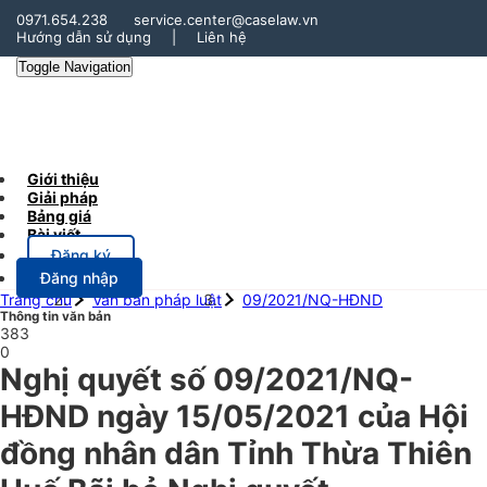
0971.654.238
service.center@caselaw.vn
Hướng dẫn sử dụng
|
Liên hệ
Toggle Navigation
Giới thiệu
Giải pháp
Bảng giá
Bài viết
Đăng ký
Đăng nhập
Trang chủ
Văn bản pháp luật
09/2021/NQ-HĐND
Thông tin văn bản
383
0
Nghị quyết số 09/2021/NQ-
HĐND ngày 15/05/2021 của Hội
đồng nhân dân Tỉnh Thừa Thiên