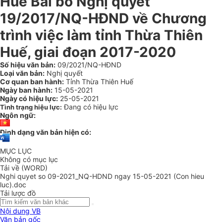
Huế Bãi bỏ Nghị quyết
19/2017/NQ-HĐND về Chương
trình việc làm tỉnh Thừa Thiên
Huế, giai đoạn 2017-2020
Số hiệu văn bản:
09/2021/NQ-HĐND
Loại văn bản:
Nghị quyết
Cơ quan ban hành:
Tỉnh Thừa Thiên Huế
Ngày ban hành:
15-05-2021
Ngày có hiệu lực:
25-05-2021
Đang có hiệu lực
Tình trạng hiệu lực:
Ngôn ngữ:
Định dạng văn bản hiện có:
MỤC LỤC
Không có mục lục
Tải về (WORD)
Nghi quyet so 09-2021_NQ-HDND ngay 15-05-2021 (Con hieu
luc).doc
Tải lược đồ
Nội dung VB
Văn bản gốc