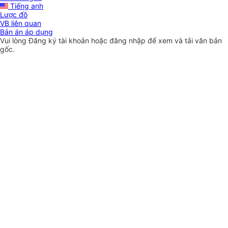
Tiếng anh
Lược đồ
VB liên quan
Bản án áp dụng
Vui lòng
Đăng ký
tài khoản hoặc
đăng nhập
để xem và tải văn bản
gốc.