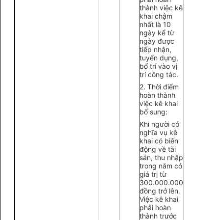
thành việc kê
khai chậm
nhất là 10
ngày kể từ
ngày được
tiếp nhận,
tuyển dụng,
bố trí vào vị
trí công tác.
2. Thời điểm
hoàn thành
việc kê khai
bổ sung:
Khi người có
nghĩa vụ kê
khai có biến
động về tài
sản, thu nhập
trong năm có
giá trị từ
300.000.000
đồng trở lên.
Việc kê khai
phải hoàn
thành trước