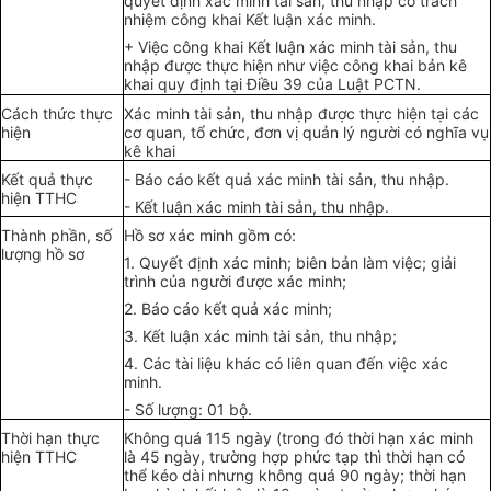
quyết định xác minh tài sản, thu nhập có trách
nhiệm công khai Kết luận xác minh.
+ Việc công khai Kết luận xác minh tài sản, thu
nhập được thực hiện như việc công khai bản kê
khai quy định tại Điều 39 của Luật PCTN.
Cách thức thực
Xác minh tài sản, thu nhập được thực hiện tại các
hiện
cơ quan, tổ chức, đơn vị quản lý người có nghĩa vụ
kê khai
Kết quả thực
- Báo cáo kết quả xác minh tài sản, thu nhập.
hiện TTHC
- Kết luận xác minh tài sản, thu nhập.
Thành phần, số
Hồ sơ xác minh gồm có:
lượng hồ sơ
1. Quyết định xác minh; biên bản làm việc; giải
trình của người được xác minh;
2. Báo cáo kết quả xác minh;
3. Kết luận xác minh tài sản, thu nhập;
4. Các tài liệu khác có liên quan đến việc xác
minh.
- Số lượng: 01 bộ.
Thời hạn thực
Không quá 115 ngày (trong đó thời hạn xác minh
hiện TTHC
là 45 ngày, trường hợp phức tạp thì thời hạn có
thể kéo dài nhưng không quá 90 ngày; thời hạn