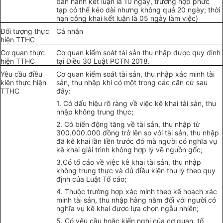
ban hành kết luận là 10 ngày, trường hợp phức
tạp có thể kéo dài nhưng không quá 20 ngày; thời
hạn công khai kết luận là 05 ngày làm việc)
Đối tượng thực
Cá nhân
hiện TTHC
Cơ quan thực
Cơ quan kiểm soát tài sản thu nhập được quy định
hiện TTHC
tại Điều 30 Luật PCTN 2018.
Yêu cầu điều
Cơ quan kiểm soát tài sản, thu nhập xác minh tài
kiện thực hiện
sản, thu nhập khi có một trong các căn cứ sau
TTHC
đây:
1. Có dấu hiệu rõ ràng về việc kê khai tài sản, thu
nhập không trung thực;
2. Có biến động tăng về tài sản, thu nhập từ
300.000.000 đồng trở lên so với tài sản, thu nhập
đã kê khai lần liền trước đó mà người có nghĩa vụ
kê khai giải trình không hợp lý về nguồn gốc;
3.Có tố cáo về việc kê khai tài sản, thu nhập
không trung thực và đủ điều kiện thụ lý theo quy
định của Luật Tố cáo;
4. Thuộc trường hợp xác minh theo kế hoạch xác
minh tài sản, thu nhập hàng năm đối với người có
nghĩa vụ kê khai được lựa chọn ngẫu nhiên;
5. Có yêu cầu hoặc kiến nghị của cơ quan, tổ