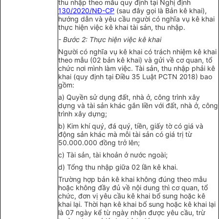
thu nhập theo mẫu quy định tại Nghị định
130/2020/NĐ-CP
(sau đây gọi là Bản kê khai),
hướng dẫn và yêu cầu người có nghĩa vụ kê khai
thực hiện việc kê khai tài sản, thu nhập.
- Bước 2: Thực hiện việc kê khai
Người có nghĩa vụ kê khai có trách nhiệm kê khai
theo mẫu (02 bản kê khai) và gửi về cơ quan, tổ
chức nơi mình làm việc. Tài sản, thu nhập phải kê
khai (quy định tại Điều 35 Luật PCTN 2018) bao
gồm:
a) Quyền sử dụng đất, nhà ở, công trình xây
dựng và tài sản khác gắn liền với đất, nhà ở, công
trình xây dựng;
b) Kim khí quý, đá quý, tiền, giấy tờ có giá và
động sản khác mà mỗi tài sản có giá trị từ
50.000.000 đồng trở lên;
c) Tài sản, tài khoản ở nước ngoài;
d) Tổng thu nhập giữa 02 lần kê khai.
Trường hợp bản kê khai không đúng theo mẫu
hoặc không đầy đủ về nội dung thì cơ quan, tổ
chức, đơn vị yêu cầu kê khai bổ sung hoặc kê
khai lại. Thời hạn kê khai bổ sung hoặc kê khai lại
là 07 ngày kể từ ngày nhận được yêu cầu, trừ