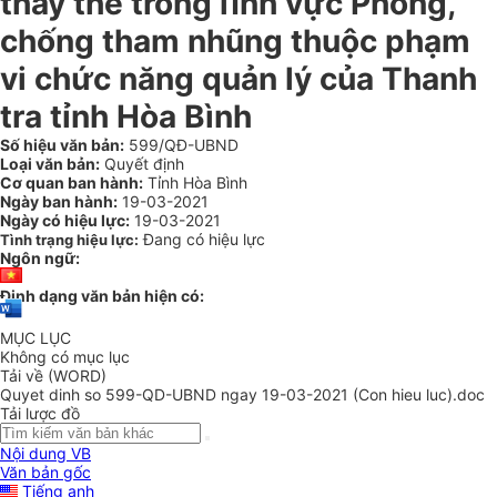
thay thế trong lĩnh vực Phòng,
chống tham nhũng thuộc phạm
vi chức năng quản lý của Thanh
tra tỉnh Hòa Bình
Số hiệu văn bản:
599/QĐ-UBND
Loại văn bản:
Quyết định
Cơ quan ban hành:
Tỉnh Hòa Bình
Ngày ban hành:
19-03-2021
Ngày có hiệu lực:
19-03-2021
Đang có hiệu lực
Tình trạng hiệu lực:
Ngôn ngữ:
Định dạng văn bản hiện có:
MỤC LỤC
Không có mục lục
Tải về (WORD)
Quyet dinh so 599-QD-UBND ngay 19-03-2021 (Con hieu luc).doc
Tải lược đồ
Nội dung VB
Văn bản gốc
Tiếng anh