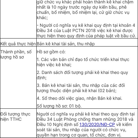
giữ chức vụ khác phải hoàn thành kê khai chậm
nhất là 10 ngày trước ngày dự kiến bầu, phê
chuẩn, bổ nhiệm, bổ nhiệm lại, cử giữ chức vụ
khác;
- Người có nghĩa vụ kê khai quy định tại khoản 4
Điều 34 của Luật PCTN 2018 việc kê khai được
thực hiện theo quy định của pháp luật về bầu cử.
Kết quả thực hiện
Bản kê khai tài sản, thu nhập
Thành phần, số
Hồ sơ gồm có:
lượng hồ sơ
1. Các văn bản chỉ đạo tổ chức triển khai thực
hiện việc kê khai;
2. Danh sách đối tượng phải kê khai theo quy
định;
3. Bản kê khai tài sản, thu nhập của các đối
tượng thuộc diện phải kê khai (02 bản);
4. Sổ theo dõi việc giao, nhận Bản kê khai.
Số lượng hồ sơ: 01 bộ.
Đối tượng thực
Người có nghĩa vụ phải kê khai theo quy định tại
hiện TTHC
Điều 34 Luật Phòng chống tham nhũng 2018 và
Điều 10 Nghị định số
130/2020/NĐ-CP
về kiểm
soát tài sản, thu nhập của người có chức vụ,
quyền hạn trong cơ quan, tổ chức, đơn vị.