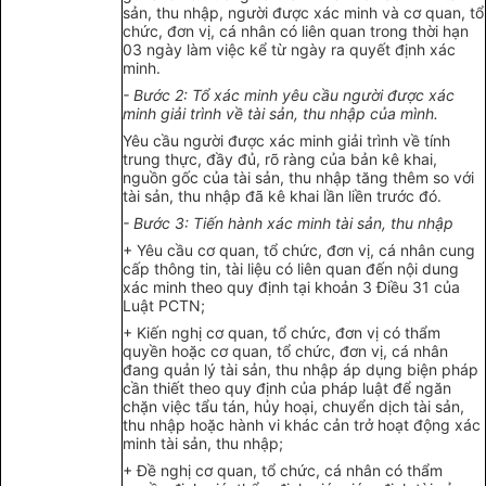
sản, thu nhập, người được xác minh và cơ quan, tổ
chức, đơn vị, cá nhân có liên quan trong thời hạn
03 ngày làm việc kể từ ngày ra quyết định xác
minh.
- Bước 2: Tổ xác minh yêu cầu người được xác
minh giải trình về tài sản, thu nhập của mình.
Yêu cầu người được xác minh giải trình về tính
trung thực, đầy đủ, rõ ràng của bản kê khai,
nguồn gốc của tài sản, thu nhập tăng thêm so với
tài sản, thu nhập đã kê khai lần liền trước đó.
- Bước 3: Tiến hành xác minh tài sản, thu nhập
+ Yêu cầu cơ quan, tổ chức, đơn vị, cá nhân cung
cấp thông tin, tài liệu có liên quan đến nội dung
xác minh theo quy định tại khoản 3 Điều 31 của
Luật PCTN;
+ Kiến nghị cơ quan, tổ chức, đơn vị có thẩm
quyền hoặc cơ quan, tổ chức, đơn vị, cá nhân
đang quản lý tài sản, thu nhập áp dụng biện pháp
cần thiết theo quy định của pháp luật để ngăn
chặn việc tẩu tán, hủy hoại, chuyển dịch tài sản,
thu nhập hoặc hành vi khác cản trở hoạt động xác
minh tài sản, thu nhập;
+ Đề nghị cơ quan, tổ chức, cá nhân có thẩm