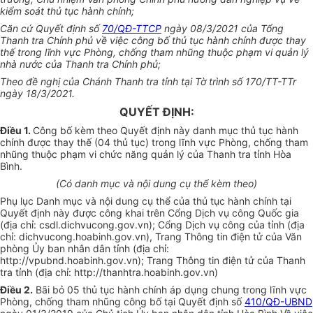
kiểm soát thủ tục hành chính;
Căn cứ Quyết định số
70/QĐ-TTCP
ngày 08/3/2021 của Tổng
Thanh tra Chính phủ về việc công bố thủ tục hành chính được thay
thế trong lĩnh vực Phòng, chống tham nhũng thuộc phạm vi quản lý
nhà nước của Thanh tra Chính phủ;
Theo đề nghị của Chánh Thanh tra tỉnh tại Tờ trình số 170/TT-TTr
ngày 18/3/2021.
QUYẾT ĐỊNH:
Điều 1.
Công bố kèm theo Quyết định này danh mục thủ tục hành
chính được thay thế (04 thủ tục) trong lĩnh vực Phòng, chống tham
nhũng thuộc phạm vi chức năng quản lý của Thanh tra tỉnh Hòa
Bình.
(Có danh mục và nội dung cụ thể kèm theo)
Phụ lục Danh mục và nội dung cụ thể của thủ tục hành chính tại
Quyết định này được công khai trên Cổng Dịch vụ công Quốc gia
(địa chỉ: csdl.dichvucong.gov.vn); Cổng Dịch vụ công của tỉnh (địa
chỉ: dichvucong.hoabinh.gov.vn), Trang Thông tin điện tử của Văn
phòng Ủy ban nhân dân tỉnh (địa chỉ:
http://vpubnd.hoabinh.gov.vn); Trang Thông tin điện tử của Thanh
tra tỉnh (địa chỉ: http://thanhtra.hoabinh.gov.vn)
Điều 2.
Bãi bỏ 05 thủ tục hành chính áp dụng chung trong lĩnh vực
Phòng, chống tham nhũng công bố tại Quyết định số
410/QĐ-UBND