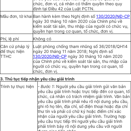
chức, đơn vị, cá nhân có thẩm quyền theo quy
định tại Điều 42 của Luật PCTN.
Mẫu đơn, tờ khai
Ban hành kèm theo Nghị định số
130/2020/NĐ-CP
ngày 30 tháng 10 năm 2020 của Chính phủ về
kiểm soát tài sản, thu nhập của người có chức vụ,
quyền hạn trong cơ quan, tổ chức, đơn vị.
Phí, lệ phí
Không có
Căn cứ pháp lý
Luật phòng chống tham nhũng số 36/2018/QH14
để thực hiện
ngày 20 tháng 11 năm 2018; Nghị định số
TTHC
130/2020/NĐ-CP
ngày 30 tháng 10 năm 2020
của Chính phủ về kiểm soát tài sản, thu nhập của
người có chức vụ, quyền hạn trong cơ quan, tổ
chức, đơn vị.
3. Thủ tục tiếp nhận yêu cầu giải trình
Trình tự thực hiện
- Bước 1:
Người yêu cầu giải trình gửi văn bản
yêu cầu giải trình hoặc trực tiếp đến cơ quan, tổ
chức, cá nhân có trách nhiệm giải trình. Văn bản
yêu cầu giải trình phải nêu rõ nội dung yêu cầu,
ghi rõ họ tên, địa chỉ, số điện thoại hoặc địa chỉ
thư tín và phải có chữ ký hoặc điểm chỉ xác
nhận của người yêu cầu giải trình. Trường hợp
yêu cầu trực tiếp thì người yêu cầu giải trình
phải trình bày rõ nội dung yêu cầu với người