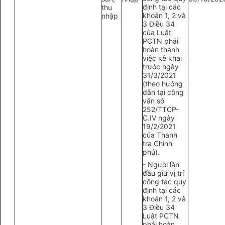
định tại các
thu
khoản 1, 2 và
nhập
3 Điều 34
của Luật
PCTN phải
hoàn thành
việc kê khai
trước ngày
31/3/2021
(theo hướng
dẫn tại công
văn số
252/TTCP-
C.IV ngày
19/2/2021
của Thanh
tra Chính
phủ).
- Người lần
đầu giữ vị trí
công tác quy
định tại các
khoản 1, 2 và
3 Điều 34
Luật PCTN
phải hoàn