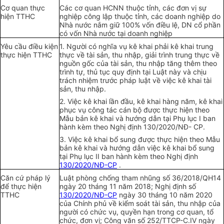
Cơ quan thực
Các cơ quan HCNN thuộc tỉnh, các đơn vị sự
hiện TTHC
nghiệp công lập thuộc tỉnh, các doanh nghiệp do
Nhà nước nắm giữ 100% vốn điều lệ, DN cổ phần
có vốn Nhà nước tại doanh nghiệp
Yêu cầu điều kiện
1. Người có nghĩa vụ kê khai phải kê khai trung
thực hiện TTHC
thực về tài sản, thu nhập, giải trình trung thực về
nguồn gốc của tài sản, thu nhập tăng thêm theo
trình tự, thủ tục quy định tại Luật này và chịu
trách nhiệm trước pháp luật về việc kê khai tài
sản, thu nhập.
2. Việc kê khai lần đầu, kê khai hàng năm, kê khai
phục vụ công tác cán bộ được thực hiện theo
Mẫu bản kê khai và hướng dẫn tại Phụ lục I ban
hành kèm theo Nghị định 130/2020/NĐ- CP.
3. Việc kê khai bổ sung được thực hiện theo Mẫu
bản kê khai và hướng dẫn việc kê khai bổ sung
tại Phụ lục II ban hành kèm theo Nghị định
130/2020/NĐ-CP
.
Căn cứ pháp lý
Luật phòng chống tham nhũng số 36/2018/QH14
để thực hiện
ngày 20 tháng 11 năm 2018; Nghị định số
TTHC
130/2020/NĐ-CP
ngày 30 tháng 10 năm 2020
của Chính phủ về kiểm soát tài sản, thu nhập của
người có chức vụ, quyền hạn trong cơ quan, tổ
chức, đơn vị; Công văn số 252/TTCP-C.IV ngày