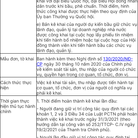
khai với đại biểu Quốc hội, đại biểu Hội đồng nhân
dân trước khi bầu, phê chuẩn. Thời điểm, hình
thức công khai được thực hiện theo quy định của
Ủy ban Thường vụ Quốc hội.
e) Bản kê khai của người dự kiến bầu giữ chức vụ
lãnh đạo, quản lý tại doanh nghiệp nhà nước
được công khai tại cuộc họp lấy phiếu tín nhiệm
khi tiến hành bổ nhiệm hoặc tại cuộc họp của Hội
đồng thành viên khi tiến hành bầu các chức vụ
lãnh đạo, quản lý.
Mẫu đơn, tờ khai
Ban hành kèm theo Nghị định số
130/2020/NĐ-
CP
ngày 30 tháng 10 năm 2020 của Chính phủ
về kiểm soát tài sản, thu nhập của người có chức
vụ, quyền hạn trong cơ quan, tổ chức, đơn vị.
Cách thức thực
Việc kê khai tài sản, thu nhập được tiến hành tại
hiện
cơ quan, tổ chức, đơn vị của người có nghĩa vụ
phải kê khai.
Thời gian thực
1. Thời điểm hoàn thành kê khai lần đầu:
hiện thủ tục hành
- Người đang giữ vị trí công tác quy định tại các
chính
khoản 1, 2 và 3 Điều 34 của Luật PCTN phải hoàn
thành việc kê khai trước ngày 31/3/2021 (theo
hướng dẫn tại công văn số 252/TTCP- C.IV ngày
19/2/2021 của Thanh tra Chính phủ).
- Người lần đầu giữ vị trí công tác quy định tại