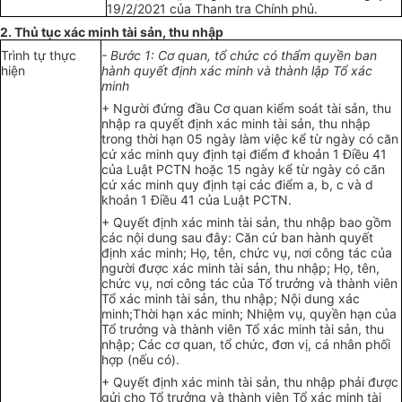
19/2/2021 của Thanh tra Chính phủ.
2. Thủ tục xác minh tài sản, thu nhập
Trình tự thực
- Bước 1: Cơ quan, tổ chức có thẩm quyền ban
hiện
hành quyết định xác minh và thành lập Tổ xác
minh
+ Người đứng đầu Cơ quan kiểm soát tài sản, thu
nhập ra quyết định xác minh tài sản, thu nhập
trong thời hạn 05 ngày làm việc kể từ ngày có căn
cứ xác minh quy định tại điểm đ khoản 1 Điều 41
của Luật PCTN hoặc 15 ngày kể từ ngày có căn
cứ xác minh quy định tại các điểm a, b, c và d
khoản 1 Điều 41 của Luật PCTN.
+ Quyết định xác minh tài sản, thu nhập bao gồm
các nội dung sau đây: Căn cứ ban hành quyết
định xác minh; Họ, tên, chức vụ, nơi công tác của
người được xác minh tài sản, thu nhập; Họ, tên,
chức vụ, nơi công tác của Tổ trưởng và thành viên
Tổ xác minh tài sản, thu nhập; Nội dung xác
minh;Thời hạn xác minh; Nhiệm vụ, quyền hạn của
Tổ trưởng và thành viên Tổ xác minh tài sản, thu
nhập; Các cơ quan, tổ chức, đơn vị, cá nhân phối
hợp (nếu có).
+ Quyết định xác minh tài sản, thu nhập phải được
gửi cho Tổ trưởng và thành viên Tổ xác minh tài