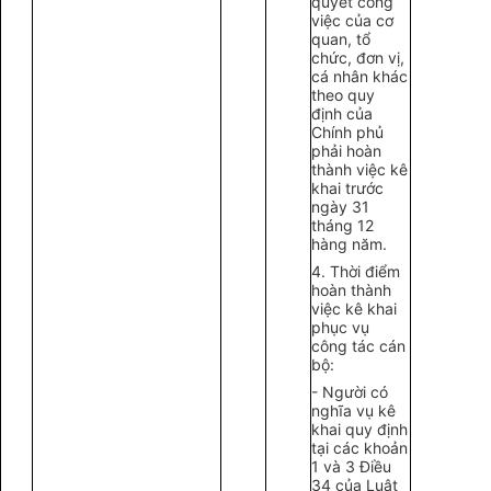
quyết công
việc của cơ
quan, tổ
chức, đơn vị,
cá nhân khác
theo quy
định của
Chính phủ
phải hoàn
thành việc kê
khai trước
ngày 31
tháng 12
hàng năm.
4. Thời điểm
hoàn thành
việc kê khai
phục vụ
công tác cán
bộ:
- Người có
nghĩa vụ kê
khai quy định
tại các khoản
1 và 3 Điều
34 của Luật