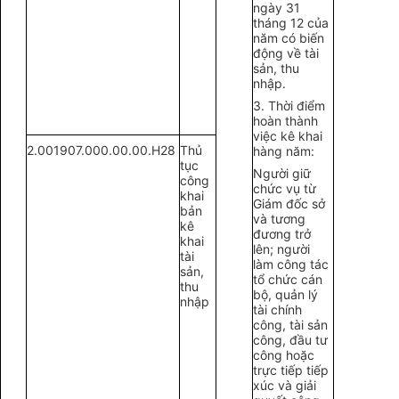
ngày 31
tháng 12 của
năm có biến
động về tài
sản, thu
nhập.
3. Thời điểm
hoàn thành
việc kê khai
2.001907.000.00.00.H28
Thủ
hàng năm:
tục
Người giữ
công
chức vụ từ
khai
Giám đốc sở
bản
và tương
kê
đương trở
khai
lên; người
tài
làm công tác
sản,
tổ chức cán
thu
bộ, quản lý
nhập
tài chính
công, tài sản
công, đầu tư
công hoặc
trực tiếp tiếp
xúc và giải