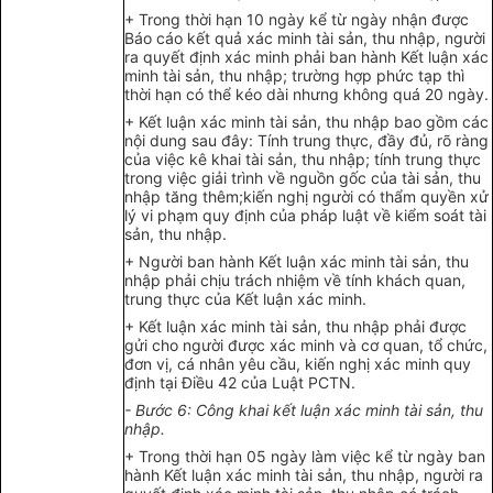
+ Trong thời hạn 10 ngày kể từ ngày nhận được
Báo cáo kết quả xác minh tài sản, thu nhập, người
ra quyết định xác minh phải ban hành Kết luận xác
minh tài sản, thu nhập; trường hợp phức tạp thì
thời hạn có thể kéo dài nhưng không quá 20 ngày.
+ Kết luận xác minh tài sản, thu nhập bao gồm các
nội dung sau đây: Tính trung thực, đầy đủ, rõ ràng
của việc kê khai tài sản, thu nhập; tính trung thực
trong việc giải trình về nguồn gốc của tài sản, thu
nhập tăng thêm;kiến nghị người có thẩm quyền xử
lý vi phạm quy định của pháp luật về kiểm soát tài
sản, thu nhập.
+ Người ban hành Kết luận xác minh tài sản, thu
nhập phải chịu trách nhiệm về tính khách quan,
trung thực của Kết luận xác minh.
+ Kết luận xác minh tài sản, thu nhập phải được
gửi cho người được xác minh và cơ quan, tổ chức,
đơn vị, cá nhân yêu cầu, kiến nghị xác minh quy
định tại Điều 42 của Luật PCTN.
- Bước 6: Công khai kết luận xác minh tài sản, thu
nhập.
+ Trong thời hạn 05 ngày làm việc kể từ ngày ban
hành Kết luận xác minh tài sản, thu nhập, người ra