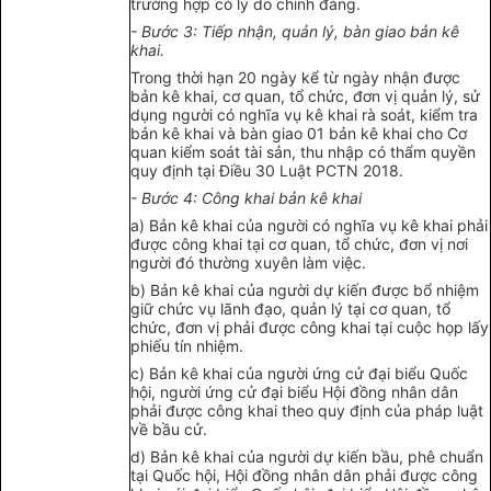
trường hợp có lý do chính đáng.
- Bước 3: Tiếp nhận, quản lý, bàn giao bản kê
khai.
Trong thời hạn 20 ngày kể từ ngày nhận được
bản kê khai, cơ quan, tổ chức, đơn vị quản lý, sử
dụng người có nghĩa vụ kê khai rà soát, kiểm tra
bản kê khai và bàn giao 01 bản kê khai cho Cơ
quan kiểm soát tài sản, thu nhập có thẩm quyền
quy định tại Điều 30 Luật PCTN 2018.
- Bước 4: Công khai bản kê khai
a) Bản kê khai của người có nghĩa vụ kê khai phải
được công khai tại cơ quan, tổ chức, đơn vị nơi
người đó thường xuyên làm việc.
b) Bản kê khai của người dự kiến được bổ nhiệm
giữ chức vụ lãnh đạo, quản lý tại cơ quan, tổ
chức, đơn vị phải được công khai tại cuộc họp lấy
phiếu tín nhiệm.
c) Bản kê khai của người ứng cử đại biểu Quốc
hội, người ứng cử đại biểu Hội đồng nhân dân
phải được công khai theo quy định của pháp luật
về bầu cử.
d) Bản kê khai của người dự kiến bầu, phê chuẩn
tại Quốc hội, Hội đồng nhân dân phải được công