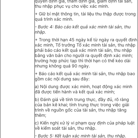
quyền định giá, thẩm định giá, giám định tài sản,
thu nhập phục vụ cho việc xác minh.
+ Giữ bí mật thông tin, tài liệu thu thập được trong
quá trình xác minh.
- Bước 4: Báo cáo kết quả xác minh tài sản, thu
nhập.
+ Trong thời hạn 45 ngày kể từ ngày ra quyết định
xác minh, Tổ trưởng Tổ xác minh tài sản, thu nhập
phải báo cáo kết quả xác minh tài sản, thu nhập
bằng văn bản cho người ra quyết định xác minh;
trường hợp phức tạp thì thời hạn có thể kéo dài
nhưng không quá 90 ngày.
+ Báo cáo kết quả xác minh tài sản, thu nhập bao
gồm các nội dung sau đây:
a) Nội dung được xác minh, hoạt động xác minh
đã được tiến hành và kết quả xác minh;
b) Đánh giá về tính trung thực, đầy đủ, rõ ràng
của bản kê khai; tính trung thực trong việc giải
trình về nguồn gốc của tài sản, thu nhập tăng
thêm;
c) Kiến nghị xử lý vi phạm quy định của pháp luật
về kiểm soát tài sản, thu nhập.
- Bước 5: Kết luận xác minh tài sản, thu nhập.