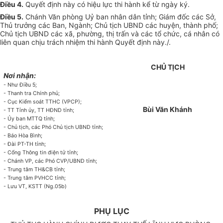
Điều 4.
Quyết định này có hiệu lực thi hành kể từ ngày ký.
Điều 5.
Chánh Văn phòng Uỷ ban nhân dân tỉnh; Giám đốc các Sở,
Thủ trưởng các Ban, Ngành; Chủ tịch UBND các huyện, thành phố;
Chủ tịch UBND các xã, phường, thị trấn và các tổ chức, cá nhân có
liên quan chịu trách nhiệm thi hành Quyết định này./.
CHỦ TỊCH
Nơi nhận:
- Như Điều 5;
- Thanh tra Chính phủ;
- Cục Kiểm soát TTHC (VPCP);
Bùi Văn Khánh
- TT Tỉnh ủy, TT HĐND tỉnh;
- Ủy ban MTTQ tỉnh;
- Chủ tịch, các Phó Chủ tịch UBND tỉnh;
- Báo Hòa Bình;
- Đài PT-TH tỉnh;
- Cổng Thông tin điện tử tỉnh;
- Chánh VP, các Phó CVP/UBND tỉnh;
- Trung tâm TH&CB tỉnh;
- Trung tâm PVHCC tỉnh;
- Lưu VT, KSTT (Ng.05b)
PHỤ LỤC