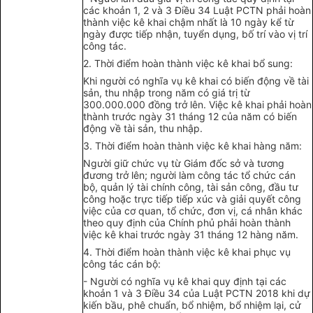
các khoản 1, 2 và 3 Điều 34 Luật PCTN phải hoàn
thành việc kê khai chậm nhất là 10 ngày kể từ
ngày được tiếp nhận, tuyển dụng, bố trí vào vị trí
công tác.
2. Thời điểm hoàn thành việc kê khai bổ sung:
Khi người có nghĩa vụ kê khai có biến động về tài
sản, thu nhập trong năm có giá trị từ
300.000.000 đồng trở lên. Việc kê khai phải hoàn
thành trước ngày 31 tháng 12 của năm có biến
động về tài sản, thu nhập.
3. Thời điểm hoàn thành việc kê khai hàng năm:
Người giữ chức vụ từ Giám đốc sở và tương
đương trở lên; người làm công tác tổ chức cán
bộ, quản lý tài chính công, tài sản công, đầu tư
công hoặc trực tiếp tiếp xúc và giải quyết công
việc của cơ quan, tổ chức, đơn vị, cá nhân khác
theo quy định của Chính phủ phải hoàn thành
việc kê khai trước ngày 31 tháng 12 hàng năm.
4. Thời điểm hoàn thành việc kê khai phục vụ
công tác cán bộ:
- Người có nghĩa vụ kê khai quy định tại các
khoản 1 và 3 Điều 34 của Luật PCTN 2018 khi dự
kiến bầu, phê chuẩn, bổ nhiệm, bổ nhiệm lại, cử