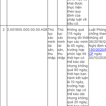
khai được
thực hiện
theo quy
định của
pháp luật về
bầu cử.
2
2.001905.000.00.00.H28
Thủ
Thủ
Không quá
Luật Phòng
tục
tục
115 ngày
chống tha
xác
xác
(trong đó thời
nhũng số
minh
minh
hạn xác minh
36/2018/Q
tài
tài
là 45 ngày,
Nghị định 
sản,
sản,
trường hợp
130/2020/
thu
thu
phức tạp thì
CP
ngày
nhập
nhập
thời hạn có
30/10/202
thể kéo dài
nhưng không
quá 90 ngày;
thời hạn ban
hành kết luận
là 10 ngày,
trường hợp
phức tạp có
thể kéo dài
nhưng không
quá 20 ngày;
thời hạn công