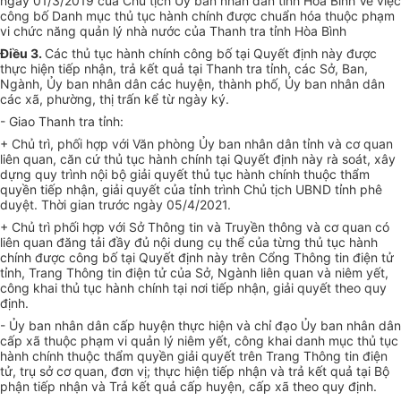
ngày 01/3/2019 của Chủ tịch Ủy ban nhân dân tỉnh Hòa Bình Về việc
công bố Danh mục thủ tục hành chính được chuẩn hóa thuộc phạm
vi chức năng quản lý nhà nước của Thanh tra tỉnh Hòa Bình
Điều 3.
Các thủ tục hành chính công bố tại Quyết định này được
thực hiện tiếp nhận, trả kết quả tại Thanh tra tỉnh, các Sở, Ban,
Ngành, Ủy ban nhân dân các huyện, thành phố, Ủy ban nhân dân
các xã, phường, thị trấn kể từ ngày ký.
- Giao Thanh tra tỉnh:
+ Chủ trì, phối hợp với Văn phòng Ủy ban nhân dân tỉnh và cơ quan
liên quan, căn cứ thủ tục hành chính tại Quyết định này rà soát, xây
dựng quy trình nội bộ giải quyết thủ tục hành chính thuộc thẩm
quyền tiếp nhận, giải quyết của tỉnh trình Chủ tịch UBND tỉnh phê
duyệt. Thời gian trước ngày 05/4/2021.
+ Chủ trì phối hợp với Sở Thông tin và Truyền thông và cơ quan có
liên quan đăng tải đầy đủ nội dung cụ thể của từng thủ tục hành
chính được công bố tại Quyết định này trên Cổng Thông tin điện tử
tỉnh, Trang Thông tin điện tử của Sở, Ngành liên quan và niêm yết,
công khai thủ tục hành chính tại nơi tiếp nhận, giải quyết theo quy
định.
- Ủy ban nhân dân cấp huyện thực hiện và chỉ đạo Ủy ban nhân dân
cấp xã thuộc phạm vi quản lý niêm yết, công khai danh mục thủ tục
hành chính thuộc thẩm quyền giải quyết trên Trang Thông tin điện
tử, trụ sở cơ quan, đơn vị; thực hiện tiếp nhận và trả kết quả tại Bộ
phận tiếp nhận và Trả kết quả cấp huyện, cấp xã theo quy định.