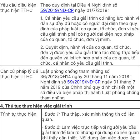
Yêu cầu điều kiện
Theo quy định tại Điều 4 Nghị định số
thực hiện TTHC
59/2019/NĐ-CP
ngày 01/7/2019:
1. Cá nhân yêu cầu giải trình có năng lực hành vi
dân sự đầy đủ hoặc có người đại diện theo quy
định của pháp luật; cơ quan, tổ chức, đơn vị yêu
cầu giải trình phải có người đại diện hợp pháp
của cơ quan, tổ chức, đơn vị mình.
2. Quyết định, hành vi của cơ quan, tổ chức,
đơn vị được yêu cầu giải trình tác động trực tiếp
đến quyền và lợi ích hợp pháp của cơ quan, tổ
chức, cá nhân có yêu cầu giải trình.
Căn cứ pháp lý để
Luật phòng chống tham nhũng số
thực hiện TTHC
36/2018/QH14 ngày 20 tháng 11 năm 2018;
Nghị định số
59/2019/NĐ-CP
ngày 01 tháng 7
năm 2019 của Chính phủ quy định chi tiết một
số điều và biện pháp thi hành Luật phòng chống
tham nhũng
4. Thủ tục thực hiện việc giải trình
Trình tự thực hiện
- Bước 1:
Thu thập, xác minh thông tin có liên
quan.
- Bước 2:
Làm việc trực tiếp với người yêu cầu
giải trình để làm rõ những nội dung có liên quan
khi thấy cần thiết. Nội dung làm việc được lập