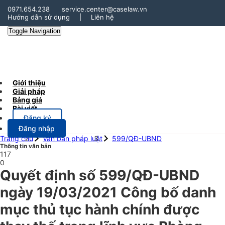
0971.654.238
service.center@caselaw.vn
Hướng dẫn sử dụng
|
Liên hệ
Toggle Navigation
Giới thiệu
Giải pháp
Bảng giá
Bài viết
Đăng ký
Đăng nhập
Trang chủ
Văn bản pháp luật
599/QĐ-UBND
Thông tin văn bản
117
0
Quyết định số 599/QĐ-UBND
ngày 19/03/2021 Công bố danh
mục thủ tục hành chính được