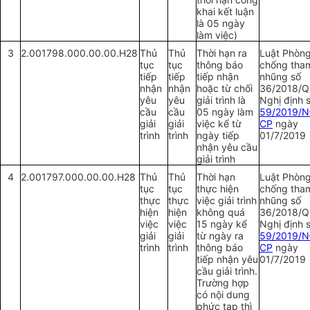
khai kết luận
là 05 ngày
làm việc)
3
2.001798.000.00.00.H28
Thủ
Thủ
Thời hạn ra
Luật Phòng
tục
tục
thông báo
chống tha
tiếp
tiếp
tiếp nhận
nhũng số
nhận
nhận
hoặc từ chối
36/2018/Q
yêu
yêu
giải trình là
Nghị định 
cầu
cầu
05 ngày làm
59/2019/N
giải
giải
việc kể từ
CP
ngày
trình
trình
ngày tiếp
01/7/2019
nhận yêu cầu
giải trình
4
2.001797.000.00.00.H28
Thủ
Thủ
Thời hạn
Luật Phòng
tục
tục
thực hiện
chống tha
thực
thực
việc giải trình
nhũng số
hiện
hiện
không quá
36/2018/Q
việc
việc
15 ngày kể
Nghị định 
giải
giải
từ ngày ra
59/2019/N
trình
trình
thông báo
CP
ngày
tiếp nhận yêu
01/7/2019
cầu giải trình.
Trường hợp
có nội dung
phức tạp thì