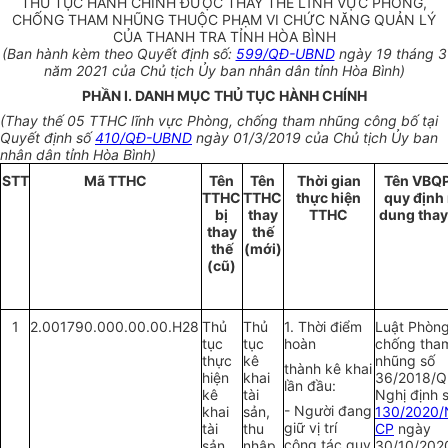
THỦ TỤC HÀNH CHÍNH ĐƯỢC THAY THẾ LĨNH VỰC PHÒNG,
CHỐNG THAM NHŨNG THUỘC PHẠM VI CHỨC NĂNG QUẢN LÝ
CỦA THANH TRA TỈNH HÒA BÌNH
(Ban hành kèm theo Quyết định số:
599/QĐ-UBND
ngày 19 tháng 3
năm 2021 của Chủ tịch Ủy ban nhân dân tỉnh Hòa Bình)
PHẦN I. DANH MỤC THỦ TỤC HÀNH CHÍNH
(Thay thế 05 TTHC lĩnh vực Phòng, chống tham nhũng công bố tại
Quyết định số
410/QĐ-UBND
ngày 01/3/2019 của Chủ tịch Ủy ban
nhân dân tỉnh Hòa Bình)
STT
Mã TTHC
Tên
Tên
Thời gian
Tên VBQ
TTHC
TTHC
thực hiện
quy định 
bị
thay
TTHC
dung thay
thay
thế
thế
(mới)
(cũ)
1
2.001790.000.00.00.H28
Thủ
Thủ
1. Thời điểm
Luật Phòng
tục
tục
hoàn
chống tha
thực
kê
nhũng số
thành kê khai
hiện
khai
36/2018/Q
lần đầu:
kê
tài
Nghị định 
- Người đang
khai
sản,
130/2020/
giữ vị trí
tài
thu
CP
ngày
công tác quy
sản,
nhập
30/10/202