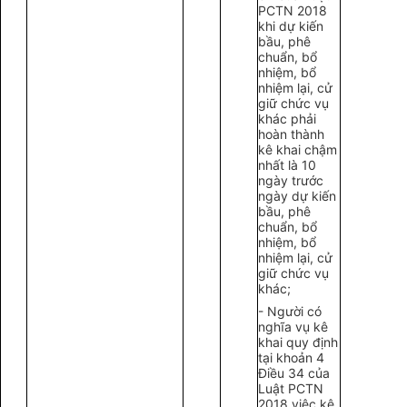
PCTN 2018
khi dự kiến
bầu, phê
chuẩn, bổ
nhiệm, bổ
nhiệm lại, cử
giữ chức vụ
khác phải
hoàn thành
kê khai chậm
nhất là 10
ngày trước
ngày dự kiến
bầu, phê
chuẩn, bổ
nhiệm, bổ
nhiệm lại, cử
giữ chức vụ
khác;
- Người có
nghĩa vụ kê
khai quy định
tại khoản 4
Điều 34 của
Luật PCTN
2018 việc kê