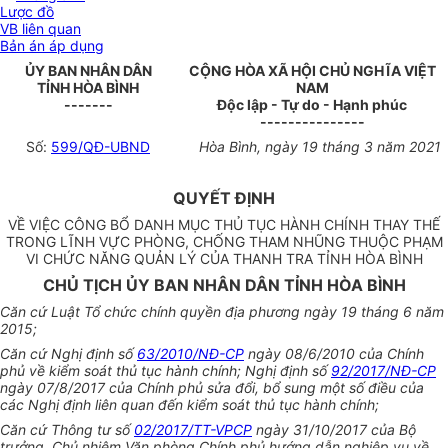
Lược đồ
VB liên quan
Bản án áp dụng
ỦY BAN NHÂN DÂN
CỘNG HÒA XÃ HỘI CHỦ NGHĨA VIỆT
TỈNH HÒA BÌNH
NAM
-------
Độc lập - Tự do - Hạnh phúc
---------------
Số:
599/QĐ-UBND
Hòa Bình, ngày 19 tháng 3 năm 2021
QUYẾT ĐỊNH
VỀ VIỆC CÔNG BỔ DANH MỤC THỦ TỤC HÀNH CHÍNH THAY THẾ
TRONG LĨNH VỰC PHÒNG, CHỐNG THAM NHŨNG THUỘC PHẠM
VI CHỨC NĂNG QUẢN LÝ CỦA THANH TRA TỈNH HÒA BÌNH
CHỦ TỊCH ỦY BAN NHÂN DÂN TỈNH HÒA BÌNH
Căn cứ Luật Tổ chức chính quyền địa phương ngày 19 tháng 6 năm
2015;
Căn cứ Nghị định số
63/2010/NĐ-CP
ngày 08/6/2010 của Chính
phủ về kiểm soát thủ tục hành chính; Nghị định số
92/2017/NĐ-CP
ngày 07/8/2017 của Chính phủ sửa đổi, bổ sung một số điều của
các Nghị định liên quan đến kiểm soát thủ tục hành chính;
Căn cứ Thông tư số
02/2017/TT-VPCP
ngày 31/10/2017 của Bộ
trưởng, Chủ nhiệm Văn phòng Chính phủ hướng dẫn nghiệp vụ về