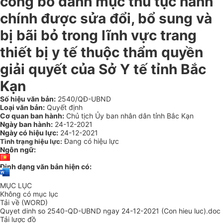
công bố danh mục thủ tục hành
chính được sửa đổi, bổ sung và
bị bãi bỏ trong lĩnh vực trang
thiết bị y tế thuộc thẩm quyền
giải quyết của Sở Y tế tỉnh Bắc
Kạn
Số hiệu văn bản:
2540/QĐ-UBND
Loại văn bản:
Quyết định
Cơ quan ban hành:
Chủ tịch Ủy ban nhân dân tỉnh Bắc Kạn
Ngày ban hành:
24-12-2021
Ngày có hiệu lực:
24-12-2021
Đang có hiệu lực
Tình trạng hiệu lực:
Ngôn ngữ:
Định dạng văn bản hiện có:
MỤC LỤC
Không có mục lục
Tải về (WORD)
Quyet dinh so 2540-QD-UBND ngay 24-12-2021 (Con hieu luc).doc
Tải lược đồ