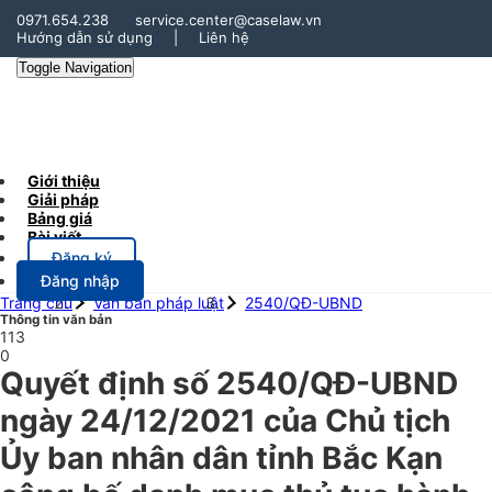
0971.654.238
service.center@caselaw.vn
Hướng dẫn sử dụng
|
Liên hệ
Toggle Navigation
Giới thiệu
Giải pháp
Bảng giá
Bài viết
Đăng ký
Đăng nhập
Trang chủ
Văn bản pháp luật
2540/QĐ-UBND
Thông tin văn bản
113
0
Quyết định số 2540/QĐ-UBND
ngày 24/12/2021 của Chủ tịch
Ủy ban nhân dân tỉnh Bắc Kạn