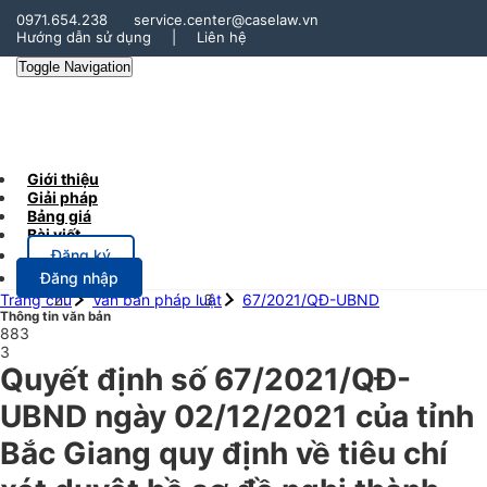
0971.654.238
service.center@caselaw.vn
Hướng dẫn sử dụng
|
Liên hệ
Toggle Navigation
Giới thiệu
Giải pháp
Bảng giá
Bài viết
Đăng ký
Đăng nhập
Trang chủ
Văn bản pháp luật
67/2021/QĐ-UBND
Thông tin văn bản
883
3
Quyết định số 67/2021/QĐ-
UBND ngày 02/12/2021 của tỉnh
Bắc Giang quy định về tiêu chí