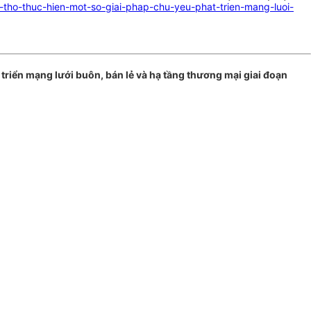
tho-thuc-hien-mot-so-giai-phap-chu-yeu-phat-trien-mang-luoi-
riển mạng lưới buôn, bán lẻ và hạ tầng thương mại giai đoạn