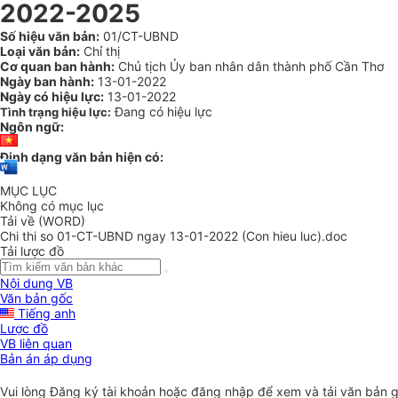
2022-2025
Số hiệu văn bản:
01/CT-UBND
Loại văn bản:
Chỉ thị
Cơ quan ban hành:
Chủ tịch Ủy ban nhân dân thành phố Cần Thơ
Ngày ban hành:
13-01-2022
Ngày có hiệu lực:
13-01-2022
Đang có hiệu lực
Tình trạng hiệu lực:
Ngôn ngữ:
Định dạng văn bản hiện có:
MỤC LỤC
Không có mục lục
Tải về (WORD)
Chi thi so 01-CT-UBND ngay 13-01-2022 (Con hieu luc).doc
Tải lược đồ
Nội dung VB
Văn bản gốc
Tiếng anh
Lược đồ
VB liên quan
Bản án áp dụng
Vui lòng
Đăng ký
tài khoản hoặc
đăng nhập
để xem và tải văn bản 