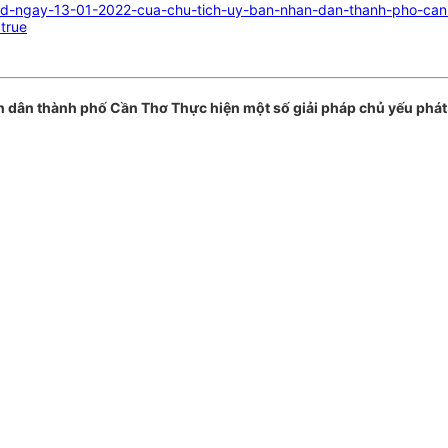
bnd-ngay-13-01-2022-cua-chu-tich-uy-ban-nhan-dan-thanh-pho-can-
true
dân thành phố Cần Thơ Thực hiện một số giải pháp chủ yếu phát t