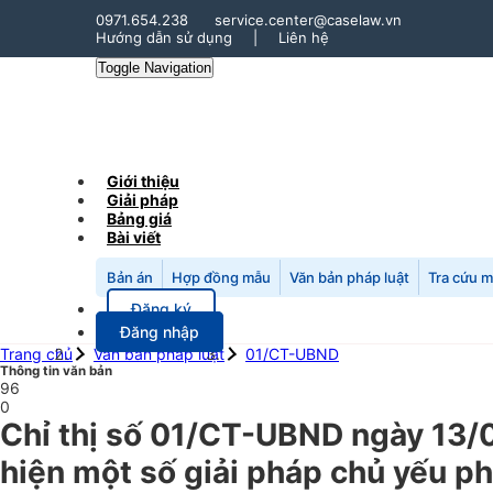
0971.654.238
service.center@caselaw.vn
Hướng dẫn sử dụng
|
Liên hệ
Toggle Navigation
Giới thiệu
Giải pháp
Bảng giá
Bài viết
Bản án
Hợp đồng mẫu
Văn bản pháp luật
Tra cứu 
Đăng ký
Đăng nhập
Trang chủ
Văn bản pháp luật
01/CT-UBND
Thông tin văn bản
96
0
Chỉ thị số 01/CT-UBND ngày 13/
hiện một số giải pháp chủ yếu ph