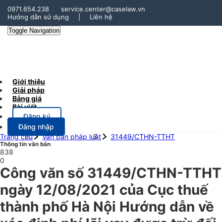
0971.654.238
service.center@caselaw.vn
Hướng dẫn sử dụng
|
Liên hệ
Toggle Navigation
Giới thiệu
Giải pháp
Bảng giá
Bài viết
Đăng ký
Đăng nhập
Trang chủ
Văn bản pháp luật
31449/CTHN-TTHT
Thông tin văn bản
838
0
Công văn số 31449/CTHN-TTHT
ngày 12/08/2021 của Cục thuế
thành phố Hà Nội Hướng dẫn về