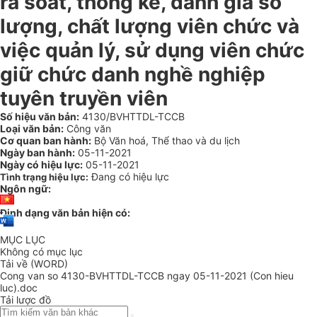
rà soát, thống kê, đánh giá số
lượng, chất lượng viên chức và
việc quản lý, sử dụng viên chức
giữ chức danh nghề nghiệp
tuyên truyền viên
Số hiệu văn bản:
4130/BVHTTDL-TCCB
Loại văn bản:
Công văn
Cơ quan ban hành:
Bộ Văn hoá, Thể thao và du lịch
Ngày ban hành:
05-11-2021
Ngày có hiệu lực:
05-11-2021
Đang có hiệu lực
Tình trạng hiệu lực:
Ngôn ngữ:
Định dạng văn bản hiện có:
MỤC LỤC
Không có mục lục
Tải về (WORD)
Cong van so 4130-BVHTTDL-TCCB ngay 05-11-2021 (Con hieu
luc).doc
Tải lược đồ