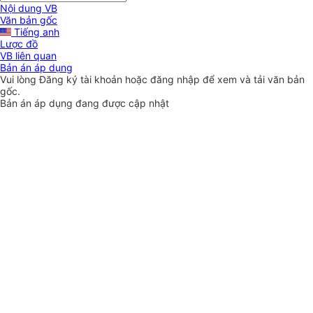
Nội dung VB
Văn bản gốc
Tiếng anh
Lược đồ
VB liên quan
Bản án áp dụng
Vui lòng
Đăng ký
tài khoản hoặc
đăng nhập
để xem và tải văn bản
gốc.
Bản án áp dụng đang được cập nhật