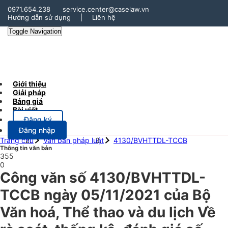
0971.654.238
service.center@caselaw.vn
Hướng dẫn sử dụng
|
Liên hệ
Toggle Navigation
Giới thiệu
Giải pháp
Bảng giá
Bài viết
Đăng ký
Đăng nhập
Trang chủ
Văn bản pháp luật
4130/BVHTTDL-TCCB
Thông tin văn bản
355
0
Công văn số 4130/BVHTTDL-
TCCB ngày 05/11/2021 của Bộ
Văn hoá, Thể thao và du lịch Về