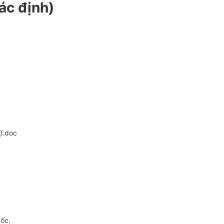
ác định)
).doc
gốc.