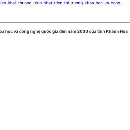
n-khai-chuong-trinh-phat-trien-thi-truong-khoa-hoc-va-cong-
hoa học và công nghệ quốc gia đến năm 2030 của tỉnh Khánh Hòa