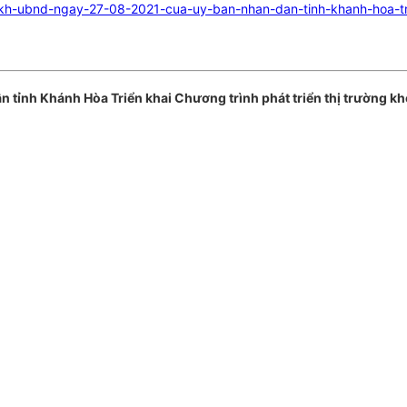
h-ubnd-ngay-27-08-2021-cua-uy-ban-nhan-dan-tinh-khanh-hoa-trie
tỉnh Khánh Hòa Triển khai Chương trình phát triển thị trường k