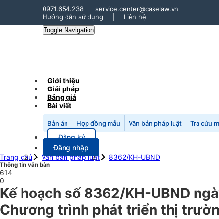
0971.654.238
service.center@caselaw.vn
Hướng dẫn sử dụng
|
Liên hệ
Toggle Navigation
Giới thiệu
Giải pháp
Bảng giá
Bài viết
Bản án
Hợp đồng mẫu
Văn bản pháp luật
Tra cứu 
Đăng ký
Đăng nhập
Trang chủ
Văn bản pháp luật
8362/KH-UBND
Thông tin văn bản
614
0
Kế hoạch số 8362/KH-UBND ngày 
Chương trình phát triển thị trư