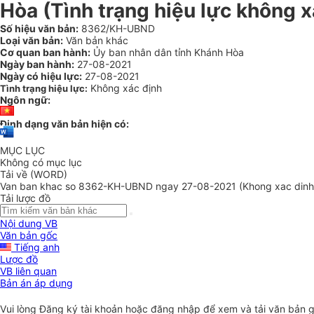
Hòa
(Tình trạng hiệu lực không x
Số hiệu văn bản:
8362/KH-UBND
Loại văn bản:
Văn bản khác
Cơ quan ban hành:
Ủy ban nhân dân tỉnh Khánh Hòa
Ngày ban hành:
27-08-2021
Ngày có hiệu lực:
27-08-2021
Không xác định
Tình trạng hiệu lực:
Ngôn ngữ:
Định dạng văn bản hiện có:
MỤC LỤC
Không có mục lục
Tải về (WORD)
Van ban khac so 8362-KH-UBND ngay 27-08-2021 (Khong xac dinh
Tải lược đồ
Nội dung VB
Văn bản gốc
Tiếng anh
Lược đồ
VB liên quan
Bản án áp dụng
Vui lòng
Đăng ký
tài khoản hoặc
đăng nhập
để xem và tải văn bản 