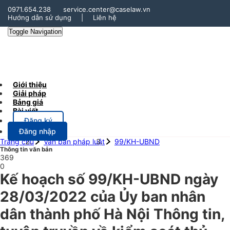
0971.654.238
service.center@caselaw.vn
Hướng dẫn sử dụng
|
Liên hệ
Toggle Navigation
Giới thiệu
Giải pháp
Bảng giá
Bài viết
Đăng ký
Đăng nhập
Trang chủ
Văn bản pháp luật
99/KH-UBND
Thông tin văn bản
369
0
Kế hoạch số 99/KH-UBND ngày
28/03/2022 của Ủy ban nhân
dân thành phố Hà Nội Thông tin,