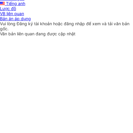
Tiếng anh
Lược đồ
VB liên quan
Bản án áp dụng
Vui lòng
Đăng ký
tài khoản hoặc
đăng nhập
để xem và tải văn bản
gốc.
Văn bản liên quan đang được cập nhật