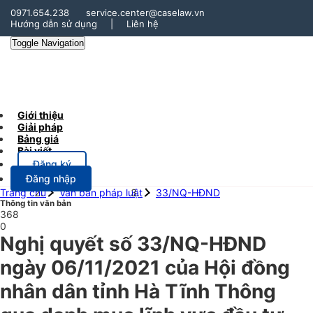
0971.654.238
service.center@caselaw.vn
Hướng dẫn sử dụng
|
Liên hệ
Toggle Navigation
Giới thiệu
Giải pháp
Bảng giá
Bài viết
Đăng ký
Đăng nhập
Trang chủ
Văn bản pháp luật
33/NQ-HĐND
Thông tin văn bản
368
0
Nghị quyết số 33/NQ-HĐND
ngày 06/11/2021 của Hội đồng
nhân dân tỉnh Hà Tĩnh Thông