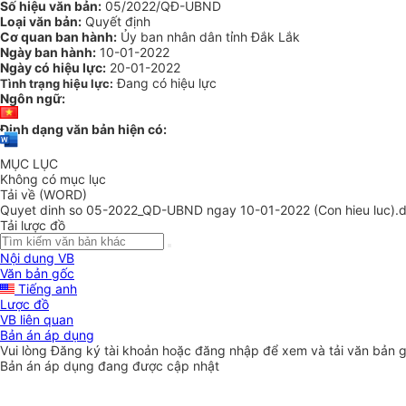
Số hiệu văn bản:
05/2022/QĐ-UBND
Loại văn bản:
Quyết định
Cơ quan ban hành:
Ủy ban nhân dân tỉnh Đắk Lắk
Ngày ban hành:
10-01-2022
Ngày có hiệu lực:
20-01-2022
Đang có hiệu lực
Tình trạng hiệu lực:
Ngôn ngữ:
Định dạng văn bản hiện có:
MỤC LỤC
Không có mục lục
Tải về (WORD)
Quyet dinh so 05-2022_QD-UBND ngay 10-01-2022 (Con hieu luc).
Tải lược đồ
Nội dung VB
Văn bản gốc
Tiếng anh
Lược đồ
VB liên quan
Bản án áp dụng
Vui lòng
Đăng ký
tài khoản hoặc
đăng nhập
để xem và tải văn bản 
Bản án áp dụng đang được cập nhật