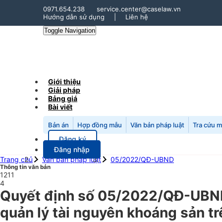
0971.654.238
service.center@caselaw.vn
Hướng dẫn sử dụng
|
Liên hệ
Toggle Navigation
Giới thiệu
Giải pháp
Bảng giá
Bài viết
Bản án
Hợp đồng mẫu
Văn bản pháp luật
Tra cứu 
Đăng ký
Đăng nhập
Trang chủ
Văn bản pháp luật
05/2022/QĐ-UBND
Thông tin văn bản
1211
4
Quyết định số 05/2022/QĐ-UBND 
quản lý tài nguyên khoáng sản tr