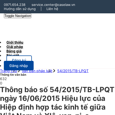
0971.654.238
service.center@caselaw.vn
Hướng dẫn sử dụng
|
Liên hệ
Toggle Navigation
Giới thiệu
Giải pháp
Bảng giá
Bài viết
Đăng ký
Đăng nhập
Trang chủ
Văn bản pháp luật
54/2015/TB-LPQT
Thông tin văn bản
632
0
Thông báo số 54/2015/TB-LPQT
ngày 16/06/2015 Hiệu lực của
Hiệp định hợp tác kinh tế giữa