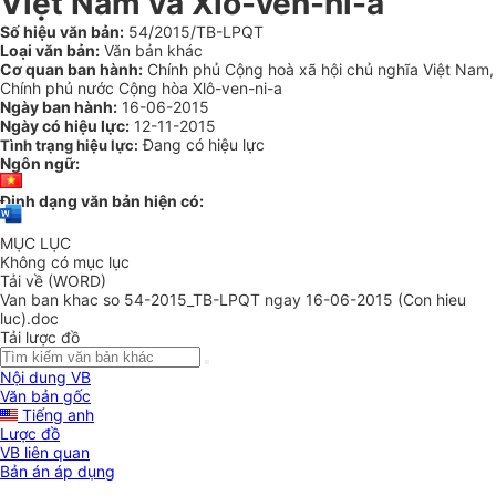
Việt Nam và Xlô-ven-ni-a
Số hiệu văn bản:
54/2015/TB-LPQT
Loại văn bản:
Văn bản khác
Cơ quan ban hành:
Chính phủ Cộng hoà xã hội chủ nghĩa Việt Nam,
Chính phủ nước Cộng hòa Xlô-ven-ni-a
Ngày ban hành:
16-06-2015
Ngày có hiệu lực:
12-11-2015
Đang có hiệu lực
Tình trạng hiệu lực:
Ngôn ngữ:
Định dạng văn bản hiện có:
MỤC LỤC
Không có mục lục
Tải về (WORD)
Van ban khac so 54-2015_TB-LPQT ngay 16-06-2015 (Con hieu
luc).doc
Tải lược đồ
Nội dung VB
Văn bản gốc
Tiếng anh
Lược đồ
VB liên quan
Bản án áp dụng