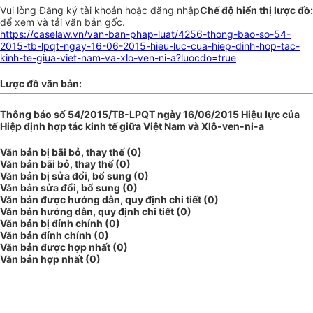
Vui lòng
Đăng ký
tài khoản hoặc
đăng nhập
Chế độ hiển thị lược đồ:
để xem và tải văn bản gốc.
https://caselaw.vn/van-ban-phap-luat/4256-thong-bao-so-54-
2015-tb-lpqt-ngay-16-06-2015-hieu-luc-cua-hiep-dinh-hop-tac-
kinh-te-giua-viet-nam-va-xlo-ven-ni-a?luocdo=true
Lược đồ văn bản:
Thông báo số 54/2015/TB-LPQT ngày 16/06/2015 Hiệu lực của
Hiệp định hợp tác kinh tế giữa Việt Nam và Xlô-ven-ni-a
Văn bản bị bãi bỏ, thay thế (0)
Văn bản bãi bỏ, thay thế (0)
Văn bản bị sửa đổi, bổ sung (0)
Văn bản sửa đổi, bổ sung (0)
Văn bản được hướng dẫn, quy định chi tiết (0)
Văn bản hướng dẫn, quy định chi tiết (0)
Văn bản bị đính chính (0)
Văn bản đính chính (0)
Văn bản được hợp nhất (0)
Văn bản hợp nhất (0)