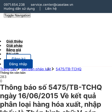
0971.654.238
service.center@caselaw.vn
Hướng dẫn sử dụng
|
Liên hệ
Toggle Navigation
Giới thiệu
Giải pháp
Bảng giá
Bài viết
Đăng ký
Đăng nhập
Trang chủ
Văn bản pháp luật
5475/TB-TCHQ
Thông tin văn bản
283
0
Thông báo số 5475/TB-TCHQ
ngày 16/06/2015 Về kết quả
phân loại hàng hóa xuất, nhập