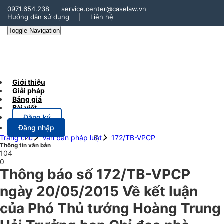
0971.654.238
service.center@caselaw.vn
Hướng dẫn sử dụng
|
Liên hệ
Toggle Navigation
Giới thiệu
Giải pháp
Bảng giá
Bài viết
Đăng ký
Đăng nhập
Trang chủ
Văn bản pháp luật
172/TB-VPCP
Thông tin văn bản
104
0
Thông báo số 172/TB-VPCP
ngày 20/05/2015 Về kết luận
của Phó Thủ tướng Hoàng Trung