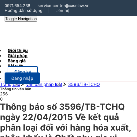
0971.654.238
service.center@caselaw.vn
Hướng dẫn sử dụng
|
Liên hệ
Toggle Navigation
Giới thiệu
Giải pháp
Bảng giá
Bài viết
Đăng ký
Đăng nhập
Trang chủ
Văn bản pháp luật
3596/TB-TCHQ
Thông tin văn bản
256
0
Thông báo số 3596/TB-TCHQ
ngày 22/04/2015 Về kết quả
phân loại đối với hàng hóa xuất,