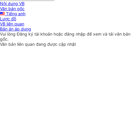
Nội dung VB
Văn bản gốc
Tiếng anh
Lược đồ
VB liên quan
Bản án áp dụng
Vui lòng
Đăng ký
tài khoản hoặc
đăng nhập
để xem và tải văn bản
gốc.
Văn bản liên quan đang được cập nhật