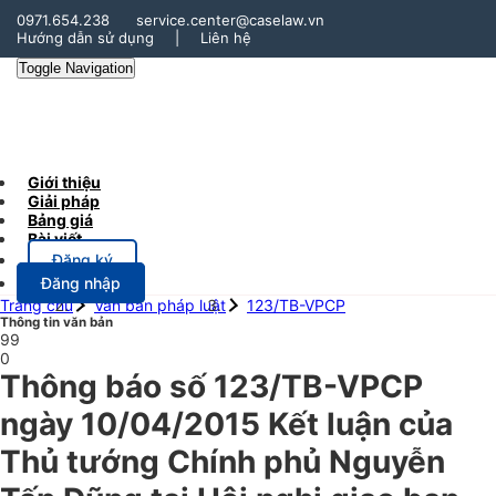
0971.654.238
service.center@caselaw.vn
Hướng dẫn sử dụng
|
Liên hệ
Toggle Navigation
Giới thiệu
Giải pháp
Bảng giá
Bài viết
Đăng ký
Đăng nhập
Trang chủ
Văn bản pháp luật
123/TB-VPCP
Thông tin văn bản
99
0
Thông báo số 123/TB-VPCP
ngày 10/04/2015 Kết luận của
Thủ tướng Chính phủ Nguyễn