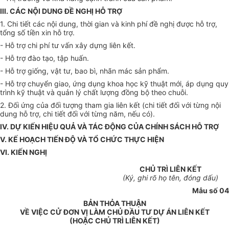
III. CÁC NỘI DUNG ĐỀ NGHỊ HỖ TRỢ
1. Chi tiết các nội dung, thời gian và kinh phí đề nghị được hỗ trợ,
tổng số tiền xin hỗ trợ.
- Hỗ trợ chi phí tư vấn xây dựng liên kết.
- Hỗ trợ đào tạo, tập huấn.
- Hỗ trợ giống, vật tư, bao bì, nhãn mác sản phẩm.
- Hỗ trợ chuyển giao, ứng dụng khoa học kỹ thuật mới, áp dụng quy
trình kỹ thuật và quản lý chất lượng đồng bộ theo chuỗi.
2. Đối ứng của đối tượng tham gia liên kết (chi tiết đối với từng nội
dung hỗ trợ, chi tiết đối với từng năm, nếu có).
IV. DỰ KIẾN HIỆU QUẢ VÀ TÁC ĐỘNG CỦA CHÍNH SÁCH HỖ TRỢ
V. KẾ HOẠCH TIẾN ĐỘ VÀ TỔ CHỨC THỰC HIỆN
VI. KIẾN NGHỊ
CHỦ TRÌ LIÊN KẾT
(Ký, ghi rõ họ tên, đóng dấu)
Mẫu số 04
BẢN THỎA THUẬN
VỀ VIỆC CỬ ĐƠN VỊ LÀM CHỦ ĐẦU TƯ DỰ ÁN LIÊN KẾT
(HOẶC CHỦ TRÌ LIÊN KẾT)