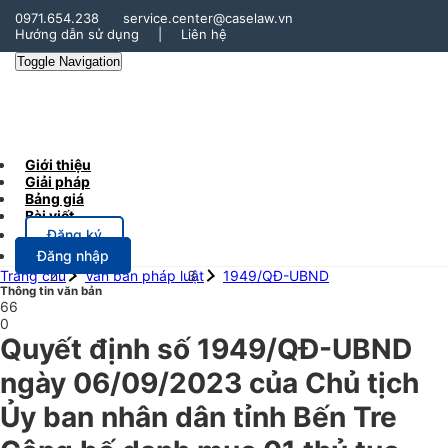
0971.654.238
service.center@caselaw.vn
Hướng dẫn sử dụng
|
Liên hệ
Toggle Navigation
Giới thiệu
Giải pháp
Bảng giá
Bài viết
Đăng ký
Đăng nhập
Trang chủ
Văn bản pháp luật
1949/QĐ-UBND
Thông tin văn bản
66
0
Quyết định số 1949/QĐ-UBND
ngày 06/09/2023 của Chủ tịch
Ủy ban nhân dân tỉnh Bến Tre