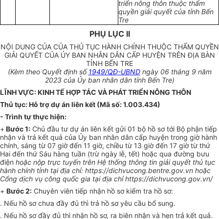
triển nông thôn thuộc thẩm
quyền giải quyết của tỉnh Bến
Tre
PHỤ LỤC II
NỘI DUNG CỦA CỦA THỦ TỤC HÀNH CHÍNH THUỘC THẨM QUYỀN
GIẢI QUYẾT CỦA ỦY BAN NHÂN DÂN CẤP HUYỆN TRÊN ĐỊA BÀN
TỈNH BẾN TRE
(Kèm theo Quyết định số
1949/QĐ-UBND
ngày 06 tháng 9 năm
2023 của Ủy ban nhân dân tỉnh Bến Tre)
LĨNH VỰC: KINH TẾ HỢP TÁC VÀ PHÁT TRIỂN NÔNG THÔN
Thủ tục: Hỗ trợ dự án liên kết (Mã số: 1.003.434)
- Trình tự thực hiện:
+
Bước 1:
Chủ đầu tư dự án liên kết gửi 01 bộ hồ sơ tới Bộ phận tiếp
nhận và trả kết quả của Ủy ban nhân dân cấp huyện trong giờ hành
chính, sáng từ 07 giờ đến 11 giờ, chiều từ 13 giờ đến 17 giờ từ thứ
Hai đến thứ Sáu hàng tuần (trừ ngày lễ, tết) hoặc qua đường bưu
điện
hoặc nộp trực tuyến trên Hệ thống thông tin giải quyết thủ tục
hành chính tỉnh tại địa chỉ: https://dichvucong.bentre.gov.vn hoặc
Cổng dịch vụ công quốc gia tại địa chỉ https://dichvucong.gov.vn/
+
Bước 2:
Chuyên viên tiếp nhận hồ sơ kiểm tra hồ sơ:
. Nếu hồ sơ chưa đầy đủ thì trả hồ sơ yêu cầu bổ sung.
. Nếu hồ sơ đầy đủ thì nhận hồ sơ, ra biên nhận và hẹn trả kết quả.