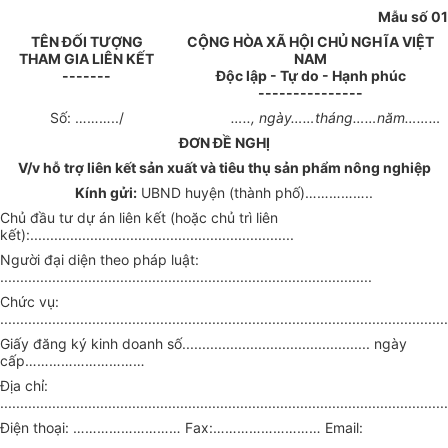
Mẫu số 01
TÊN ĐỐI TƯỢNG
CỘNG HÒA XÃ HỘI CHỦ NGHĨA VIỆT
THAM GIA LIÊN KẾT
NAM
-------
Độc lập - Tự do - Hạnh phúc
---------------
Số: ………../
….., ngày……tháng……năm………
ĐƠN ĐỀ NGHỊ
V/v hỗ trợ liên kết sản xuất và tiêu thụ sản phẩm nông nghiệp
Kính gửi:
UBND huyện (thành phố)……………..
Chủ đầu tư dự án liên kết (hoặc chủ trì liên
kết):..................................................................
Người đại diện theo pháp luật:
.............................................................................................
Chức vụ:
................................................................................................................
Giấy đăng ký kinh doanh số............................................... ngày
cấp…………………………
Địa chỉ:
................................................................................................................
Điện thoại: ……………………… Fax:……………………… Email:
.......................................