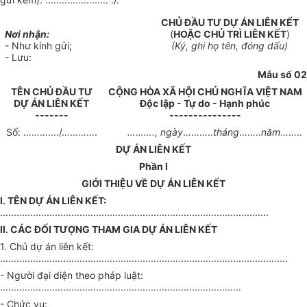
CHỦ ĐẦU TƯ DỰ ÁN LIÊN KẾT
Nơi nhận:
(
HOẶC CHỦ TRÌ LIÊN KẾT
)
- Như kính gửi;
(Ký, ghi họ tên, đóng dấu)
- Lưu:
Mẫu số 02
TÊN CHỦ ĐẦU TƯ
CỘNG HÒA XÃ HỘI CHỦ NGHĨA VIỆT NAM
DỰ ÁN LIÊN KẾT
Độc lập - Tự do - Hạnh phúc
-------
---------------
Số: …………./………….
………., ngày
………..
tháng
……..
năm
……..
DỰ ÁN LIÊN KẾT
Phần I
GIỚI THIỆU VỀ DỰ ÁN LIÊN KẾT
I. TÊN DỰ ÁN LIÊN KẾT:
..................................................................................................
II. CÁC ĐỐI TƯỢNG THAM GIA DỰ ÁN LIÊN KẾT
1. Chủ dự án liên kết:
.........................................................................................................
- Người đại diện theo pháp luật:
........................................................................................
- Chức vụ: