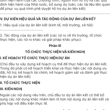
định hiện hành của các Chương trình, nguồn vốn hỗ trợ và các quy
định hiện hành của Nhà nước, bổ sung dự toán, các tài liệu liên quan
để phục vụ quá trình phê duyệt hỗ trợ dự án liên kết):
................................................................................................................
V. DỰ KIẾN HIỆU QUẢ VÀ TÁC ĐỘNG CỦA DỰ ÁN LIÊN KẾT
1. Hiệu quả của dự án liên kết (kinh tế, môi trường, xã hội):
............................................
2. Tác động của dự án liên kết (các rủi ro về thị trường, tổ chức
thực hiện, các rủi ro khác và giải pháp khắc phục):
Phần III
TỔ CHỨC THỰC HIỆN VÀ KIẾN NGHỊ
I. KẾ HOẠCH TỔ CHỨC THỰC HIỆN DỰ ÁN
(Chủ đầu tư xây dựng kế hoạch cụ thể để thực hiện dự án liên kết.
Trong đó phải có kế hoạch triển khai và thực hiện các nội dung ưu
đãi, hỗ trợ, kế hoạch tài chính, kế hoạch giám sát và đánh giá thực
hiện dự án liên kết)
II. TỔ CHỨC THỰC HIỆN
III. KIẾN NGHỊ
Ngoài các nội dung nêu trên, chủ đầu tư dự án liên kết có thể bổ
sung các nội dung khác nhằm làm rõ hơn nội dung dự án liên kết và
phù hợp với điều kiện thực tế.