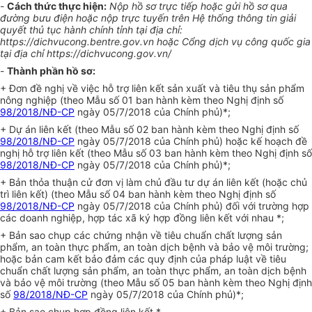
-
Cách thức thực hiện:
Nộp hồ sơ trực tiếp hoặc gửi hồ sơ qua
đường bưu điện hoặc nộp trực tuyến trên Hệ thống thông tin giải
quyết thủ tục hành chính tỉnh tại địa chỉ:
https://dichvucong.bentre.gov.vn hoặc Cổng dịch vụ công quốc gia
tại địa chỉ https://dichvucong.gov.vn/
-
Thành phần hồ sơ:
+ Đơn đề nghị về việc hỗ trợ liên kết sản xuất và tiêu thụ sản phẩm
nông nghiệp (theo Mẫu số 01 ban hành kèm theo Nghị định số
98/2018/NĐ-CP
ngày 05/7/2018 của Chính phủ)*;
+ Dự án liên kết (theo Mẫu số 02 ban hành kèm theo Nghị định số
98/2018/NĐ-CP
ngày 05/7/2018 của Chính phủ) hoặc kế hoạch đề
nghị hỗ trợ liên kết (theo Mẫu số 03 ban hành kèm theo Nghị định số
98/2018/NĐ-CP
ngày 05/7/2018 của Chính phủ)*;
+ Bản thỏa thuận cử đơn vị làm chủ đầu tư dự án liên kết (hoặc chủ
trì liên kết) (theo Mẫu số 04 ban hành kèm theo Nghị định số
98/2018/NĐ-CP
ngày 05/7/2018 của Chính phủ) đối với trường hợp
các doanh nghiệp, hợp tác xã ký hợp đồng liên kết với nhau *;
+ Bản sao chụp các chứng nhận về tiêu chuẩn chất lượng sản
phẩm, an toàn thực phẩm, an toàn dịch bệnh và bảo vệ môi trường;
hoặc bản cam kết bảo đảm các quy định của pháp luật về tiêu
chuẩn chất lượng sản phẩm, an toàn thực phẩm, an toàn dịch bệnh
và bảo vệ môi trường (theo Mẫu số 05 ban hành kèm theo Nghị định
số
98/2018/NĐ-CP
ngày 05/7/2018 của Chính phủ)*;
+ Bản sao chụp hợp đồng liên kết *.