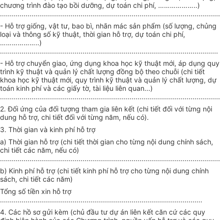
chương trình đào tạo bồi dưỡng, dự toán chi phí, ………………..)
................................................................................................................
- Hỗ trợ giống, vật tư, bao bì, nhãn mác sản phẩm (số lượng, chủng
loại và thông số kỹ thuật, thời gian hỗ trợ, dự toán chi phí,
………………..)
...............................................................................................................
- Hỗ trợ chuyển giao, ứng dụng khoa học kỹ thuật mới, áp dụng quy
trình kỹ thuật và quản lý chất lượng đồng bộ theo chuỗi (chi tiết
khoa học kỹ thuật mới, quy trình kỹ thuật và quản lý chất lượng, dự
toán kinh phí và các giấy tờ, tài liệu liên quan...)
................................................................................................................
2. Đối ứng của đối tượng tham gia liên kết (chi tiết đối với từng nội
dung hỗ trợ, chi tiết đối với từng năm, nếu có).
3. Thời gian và kinh phí hỗ trợ
a) Thời gian hỗ trợ (chi tiết thời gian cho từng nội dung chính sách,
chi tiết các năm, nếu có)
................................................................................................................
b) Kinh phí hỗ trợ (chi tiết kinh phí hỗ trợ cho từng nội dung chính
sách, chi tiết các năm)
Tổng số tiền xin hỗ trợ
.......................................................................................................
4. Các hồ sơ gửi kèm (chủ đầu tư dự án liên kết căn cứ các quy