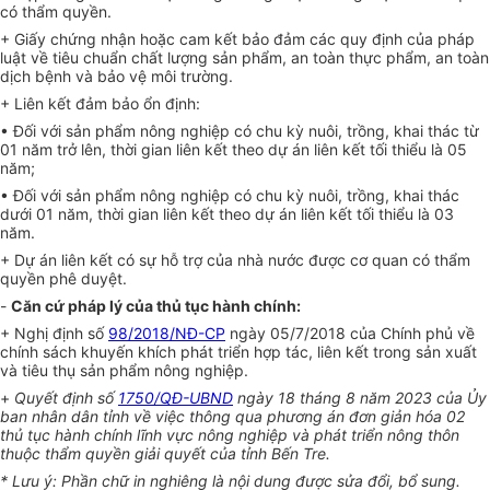
có thẩm quyền.
+ Giấy chứng nhận hoặc cam kết bảo đảm các quy định của pháp
luật về tiêu chuẩn chất lượng sản phẩm, an toàn thực phẩm, an toàn
dịch bệnh và bảo vệ môi trường.
+ Liên kết đảm bảo ổn định:
• Đối với sản phẩm nông nghiệp có chu kỳ nuôi, trồng, khai thác từ
01 năm trở lên, thời gian liên kết theo dự án liên kết tối thiểu là 05
năm;
• Đối với sản phẩm nông nghiệp có chu kỳ nuôi, trồng, khai thác
dưới 01 năm, thời gian liên kết theo dự án liên kết tối thiểu là 03
năm.
+ Dự án liên kết có sự hỗ trợ của nhà nước được cơ quan có thẩm
quyền phê duyệt.
-
Căn cứ pháp lý của thủ tục hành chính:
+ Nghị định số
98/2018/NĐ-CP
ngày 05/7/2018 của Chính phủ về
chính sách khuyến khích phát triển hợp tác, liên kết trong sản xuất
và tiêu thụ sản phẩm nông nghiệp.
+
Quyết định số
1750/QĐ-UBND
ngày 18 tháng 8 năm 2023 của Ủy
ban nhân dân tỉnh về việc thông qua phương án đơn giản hóa 02
thủ tục hành chính lĩnh vực nông nghiệp và phát triển nông thôn
thuộc thẩm quyền giải quyết của tỉnh Bến Tre.
* Lưu ý: Phần chữ in nghiêng là nội dung được sửa đổi, bổ sung.