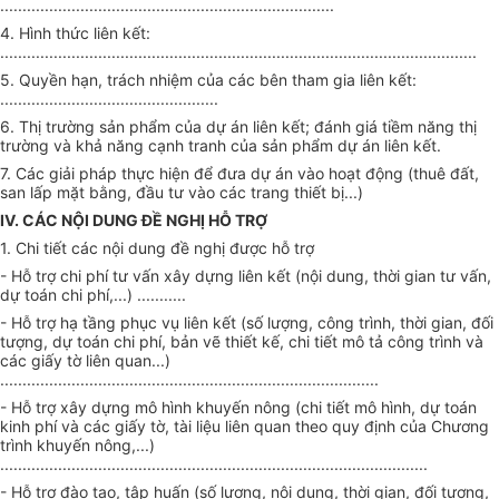
...........................................................................
4. Hình thức liên kết:
...........................................................................................................
5. Quyền hạn, trách nhiệm của các bên tham gia liên kết:
.................................................
6. Thị trường sản phẩm của dự án liên kết; đánh giá tiềm năng thị
trường và khả năng cạnh tranh của sản phẩm dự án liên kết.
7. Các giải pháp thực hiện để đưa dự án vào hoạt động (thuê đất,
san lấp mặt bằng, đầu tư vào các trang thiết bị...)
IV. CÁC NỘI DUNG ĐỀ NGHỊ HỖ TRỢ
1. Chi tiết các nội dung đề nghị được hỗ trợ
- Hỗ trợ chi phí tư vấn xây dựng liên kết (nội dung, thời gian tư vấn,
dự toán chi phí,...) ...........
- Hỗ trợ hạ tầng phục vụ liên kết (số lượng, công trình, thời gian, đối
tượng, dự toán chi phí, bản vẽ thiết kế, chi tiết mô tả công trình và
các giấy tờ liên quan...)
.....................................................................................
- Hỗ trợ xây dựng mô hình khuyến nông (chi tiết mô hình, dự toán
kinh phí và các giấy tờ, tài liệu liên quan theo quy định của Chương
trình khuyến nông,...)
................................................................................................
- Hỗ trợ đào tạo, tập huấn (số lượng, nội dung, thời gian, đối tượng,