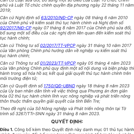
phủ và Luật Tổ chức chính quyền địa phương ngày 22 tháng 11 năm
2019;
Căn cứ Nghị định số
63/2010/NĐ-CP
ngày 08 tháng 6 năm 2010
của Chính phủ về kiểm soát thủ tục hành chính và Nghị định số
92/2017/NĐ-CP
ngày 07 tháng 8 năm 2017 của Chính phủ sửa đổi,
bổ sung một số điều của các nghị định liên quan đến kiểm soát thủ
tục hành chính;
Căn cứ Thông tư số
02/2017/TT-VPCP
ngày 31 tháng 10 năm 2017
của Văn phòng Chính phủ hướng dẫn về nghiệp vụ kiểm soát thủ
tục hành chính;
Căn cứ Thông tư số
01/2023/TT-VPCP
ngày 05 tháng 4 năm 2023
của Văn phòng Chính phủ quy định một số nội dung và biện pháp thi
hành trong số hóa hồ sơ, kết quả giải quyết thủ tục hành chính trên
môi trường điện tử;
Căn cứ Quyết định số
1750/QĐ-UBND
ngày 18 tháng 8 năm 2023
của Ủy ban nhân dân tỉnh về việc thông qua Phương án đơn giản
hóa 02 thủ tục hành chính lĩnh vực nông nghiệp và phát triển nông
thôn thuộc thẩm quyền giải quyết của tỉnh Bến Tre;
Theo đề nghị của Sở Nông nghiệp và Phát triển nông thôn tại Tờ
trình số 3267/TTr-SNN ngày 31 tháng 8 năm 2023.
QUYẾT ĐỊNH:
Điều 1.
Công bố kèm theo Quyết định này danh mục 01 thủ tục hành