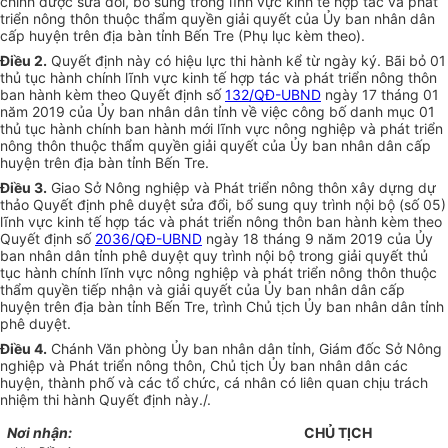
chính được sửa đổi, bổ sung trong lĩnh vực kinh tế hợp tác và phát
triển nông thôn thuộc thẩm quyền giải quyết của Ủy ban nhân dân
cấp huyện trên địa bàn tỉnh Bến Tre (Phụ lục kèm theo).
Điều 2.
Quyết định này có hiệu lực thi hành kể từ ngày ký. Bãi bỏ 01
thủ tục hành chính lĩnh vực kinh tế hợp tác và phát triển nông thôn
ban hành kèm theo Quyết định số
132/QĐ-UBND
ngày 17 tháng 01
năm 2019 của Ủy ban nhân dân tỉnh về việc công bố danh mục 01
thủ tục hành chính ban hành mới lĩnh vực nông nghiệp và phát triển
nông thôn thuộc thẩm quyền giải quyết của Ủy ban nhân dân cấp
huyện trên địa bàn tỉnh Bến Tre.
Điều 3.
Giao Sở Nông nghiệp và Phát triển nông thôn xây dựng dự
thảo Quyết định phê duyệt sửa đổi, bổ sung quy trình nội bộ (số 05)
lĩnh vực kinh tế hợp tác và phát triển nông thôn ban hành kèm theo
Quyết định số
2036/QĐ-UBND
ngày 18 tháng 9 năm 2019 của Ủy
ban nhân dân tỉnh phê duyệt quy trình nội bộ trong giải quyết thủ
tục hành chính lĩnh vực nông nghiệp và phát triển nông thôn thuộc
thẩm quyền tiếp nhận và giải quyết của Ủy ban nhân dân cấp
huyện trên địa bàn tỉnh Bến Tre, trình Chủ tịch Ủy ban nhân dân tỉnh
phê duyệt.
Điều 4.
Chánh Văn phòng Ủy ban nhân dân tỉnh, Giám đốc Sở Nông
nghiệp và Phát triển nông thôn, Chủ tịch Ủy ban nhân dân các
huyện, thành phố và các tổ chức, cá nhân có liên quan chịu trách
nhiệm thi hành Quyết định này./.
Nơi nhận:
CHỦ TỊCH