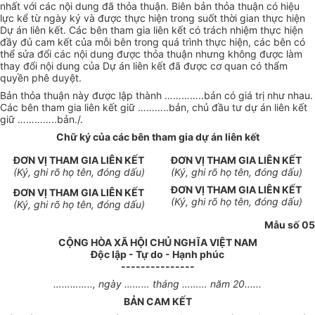
nhất với các nội dung đã thỏa thuận. Biên bản thỏa thuận có hiệu
lực kể từ ngày ký và được thực hiện trong suốt thời gian thực hiện
Dự án liên kết. Các bên tham gia liên kết có trách nhiệm thực hiện
đầy đủ cam kết của mỗi bên trong quá trình thực hiện, các bên có
thể sửa đổi các nội dung được thỏa thuận nhưng không được làm
thay đổi nội dung của Dự án liên kết đã được cơ quan có thẩm
quyền phê duyệt.
Bản thỏa thuận này được lập thành …………..bản có giá trị như nhau.
Các bên tham gia liên kết giữ ………..bản, chủ đầu tư dự án liên kết
giữ …………..bản./.
Chữ ký của các bên tham gia dự án liên kết
ĐƠN VỊ THAM GIA LIÊN KẾT
ĐƠN VỊ THAM GIA LIÊN KẾT
(Ký, ghi rõ họ tên, đóng dấu)
(Ký, ghi rõ họ tên, đóng dấu)
ĐƠN VỊ THAM GIA LIÊN KẾT
ĐƠN VỊ THAM GIA LIÊN KẾT
(Ký, ghi rõ họ tên, đóng dấu)
(Ký, ghi rõ họ tên, đóng dấu)
Mẫu số 05
CỘNG HÒA XÃ HỘI CHỦ NGHĨA VIỆT NAM
Độc lập - Tự do - Hạnh phúc
---------------
………….., ngày ……… tháng ……… năm 20......
BẢN CAM KẾT