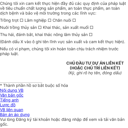
Chúng tôi xin cam kết thực hiện đầy đủ các quy định của pháp luật
về tiêu chuẩn chất lượng sản phẩm, an toàn thực phẩm, an toàn
dịch bệnh và bảo vệ môi trường trong các lĩnh vực:
Trồng trọt □ Lâm nghiệp □ Chăn nuôi □
Nuôi trồng thủy sản □ Khai thác, sản xuất muối □
Thu hái, đánh bắt, khai thác nông lâm thủy sản □
(Đánh dấu X vào ô ghi tên lĩnh vực sản xuất và cam kết thực hiện).
Nếu có vi phạm, chúng tôi xin hoàn toàn chịu trách nhiệm trước
pháp luật.
CHỦ ĐẦU TƯ DỰ ÁN LIÊN KẾT
(HOẶC CHỦ TRÌ LIÊN KẾT)
(Ký, ghi rõ họ tên, đóng dấu)
* Thành phần hồ sơ bắt buộc số hóa
Nội dung VB
Văn bản gốc
Tiếng anh
Lược đồ
VB liên quan
Bản án áp dụng
Vui lòng
Đăng ký
tài khoản hoặc
đăng nhập
để xem và tải văn bản
gốc.