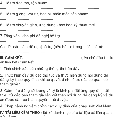
4. Hỗ trợ đào tạo, tập huấn:
................................................................................................
5. Hỗ trợ giống, vật tư, bao bì, nhãn mác sản phẩm:
..........................................................
6. Hỗ trợ chuyển giao, ứng dụng khoa học kỹ thuật mới:
...................................................
7. Tổng vốn, kinh phí đề nghị hỗ trợ
....................................................................................
Chi tiết các năm đề nghị hỗ trợ (nếu hỗ trợ trong nhiều năm):
...........................................
III. CAM KẾT:
...................................................... (tên chủ đầu tư dự
án liên kết) cam kết:
1. Tính chính xác của những thông tin trên đây
2. Thực hiện đầy đủ các thủ tục và thực hiện đúng nội dung đã
đăng ký theo quy định khi có quyết định hỗ trợ của cơ quan có
thẩm quyền.
3. Đảm bảo đúng số lượng và tỷ lệ kinh phí đối ứng quy định tối
thiểu từ các bên tham gia liên kết theo nội dung đã đăng ký và dự
án được cấp có thẩm quyền phê duyệt.
4. Chấp hành nghiêm chỉnh các quy định của pháp luật Việt Nam.
IV. TÀI LIỆU KÈM THEO
(liệt kê danh mục các tài liệu có liên quan
gửi kèm): ....................... ./.