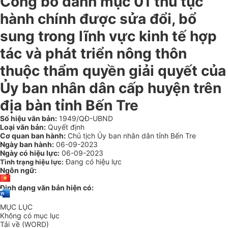
Công bố danh mục 01 thủ tục
hành chính được sửa đổi, bổ
sung trong lĩnh vực kinh tế hợp
tác và phát triển nông thôn
thuộc thẩm quyền giải quyết của
Ủy ban nhân dân cấp huyện trên
địa bàn tỉnh Bến Tre
Số hiệu văn bản:
1949/QĐ-UBND
Loại văn bản:
Quyết định
Cơ quan ban hành:
Chủ tịch Ủy ban nhân dân tỉnh Bến Tre
Ngày ban hành:
06-09-2023
Ngày có hiệu lực:
06-09-2023
Đang có hiệu lực
Tình trạng hiệu lực:
Ngôn ngữ:
Định dạng văn bản hiện có:
MỤC LỤC
Không có mục lục
Tải về (WORD)