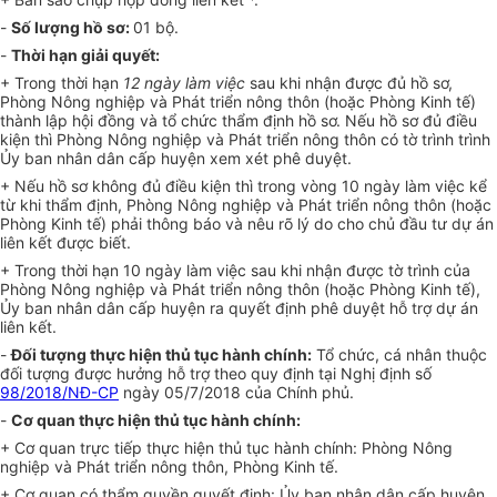
-
Số lượng hồ sơ:
01 bộ.
-
Thời hạn giải quyết:
+ Trong thời hạn
12 ngày làm việc
sau khi nhận được đủ hồ sơ,
Phòng Nông nghiệp và Phát triển nông thôn (hoặc Phòng Kinh tế)
thành lập hội đồng và tổ chức thẩm định hồ sơ. Nếu hồ sơ đủ điều
kiện thì Phòng Nông nghiệp và Phát triển nông thôn có tờ trình trình
Ủy ban nhân dân cấp huyện xem xét phê duyệt.
+ Nếu hồ sơ không đủ điều kiện thì trong vòng 10 ngày làm việc kể
từ khi thẩm định, Phòng Nông nghiệp và Phát triển nông thôn (hoặc
Phòng Kinh tế) phải thông báo và nêu rõ lý do cho chủ đầu tư dự án
liên kết được biết.
+ Trong thời hạn 10 ngày làm việc sau khi nhận được tờ trình của
Phòng Nông nghiệp và Phát triển nông thôn (hoặc Phòng Kinh tế),
Ủy ban nhân dân cấp huyện ra quyết định phê duyệt hỗ trợ dự án
liên kết.
-
Đối tượng thực hiện thủ tục hành chính:
Tổ chức, cá nhân thuộc
đối tượng được hưởng hỗ trợ theo quy định tại Nghị định số
98/2018/NĐ-CP
ngày 05/7/2018 của Chính phủ.
-
Cơ quan thực hiện thủ tục hành chính:
+ Cơ quan trực tiếp thực hiện thủ tục hành chính: Phòng Nông
nghiệp và Phát triển nông thôn, Phòng Kinh tế.
+ Cơ quan có thẩm quyền quyết định: Ủy ban nhân dân cấp huyện.