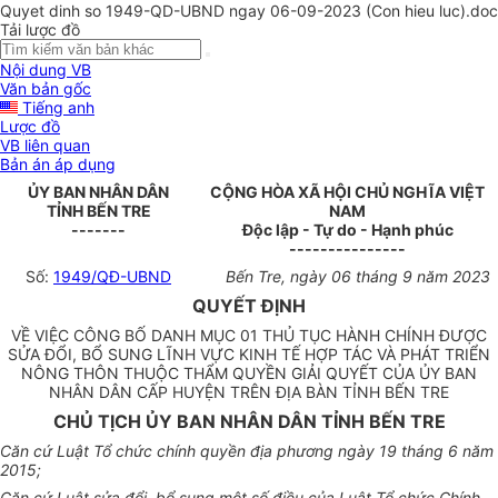
Quyet dinh so 1949-QD-UBND ngay 06-09-2023 (Con hieu luc).doc
Tải lược đồ
Nội dung VB
Văn bản gốc
Tiếng anh
Lược đồ
VB liên quan
Bản án áp dụng
ỦY BAN NHÂN DÂN
CỘNG HÒA XÃ HỘI CHỦ NGHĨA VIỆT
TỈNH BẾN TRE
NAM
-------
Độc lập - Tự do - Hạnh phúc
---------------
Số:
1949/QĐ-UBND
Bến Tre, ngày 06 tháng 9 năm 2023
QUYẾT ĐỊNH
VỀ VIỆC CÔNG BỐ DANH MỤC 01 THỦ TỤC HÀNH CHÍNH ĐƯỢC
SỬA ĐỔI, BỔ SUNG LĨNH VỰC KINH TẾ HỢP TÁC VÀ PHÁT TRIỂN
NÔNG THÔN THUỘC THẨM QUYỀN GIẢI QUYẾT CỦA ỦY BAN
NHÂN DÂN CẤP HUYỆN TRÊN ĐỊA BÀN TỈNH BẾN TRE
CHỦ TỊCH ỦY BAN NHÂN DÂN TỈNH BẾN TRE
Căn cứ Luật Tổ chức chính quyền địa phương ngày 19 tháng 6 năm
2015;
Căn cứ Luật sửa đổi, bổ sung một số điều của Luật Tổ chức Chính