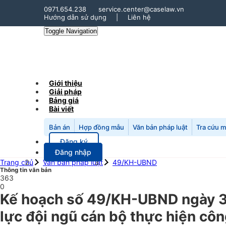
0971.654.238
service.center@caselaw.vn
Hướng dẫn sử dụng
|
Liên hệ
Toggle Navigation
Giới thiệu
Giải pháp
Bảng giá
Bài viết
Bản án
Hợp đồng mẫu
Văn bản pháp luật
Tra cứu 
Đăng ký
Đăng nhập
Trang chủ
Văn bản pháp luật
49/KH-UBND
Thông tin văn bản
363
0
Kế hoạch số 49/KH-UBND ngày 31
lực đội ngũ cán bộ thực hiện côn