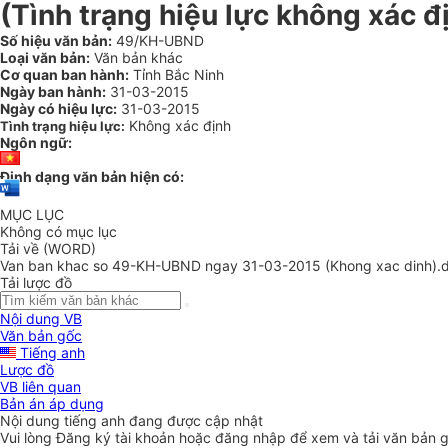
(Tình trạng hiệu lực không xác đ
Số hiệu văn bản:
49/KH-UBND
Loại văn bản:
Văn bản khác
Cơ quan ban hành:
Tỉnh Bắc Ninh
Ngày ban hành:
31-03-2015
Ngày có hiệu lực:
31-03-2015
Không xác định
Tình trạng hiệu lực:
Ngôn ngữ:
Định dạng văn bản hiện có:
MỤC LỤC
Không có mục lục
Tải về (WORD)
Van ban khac so 49-KH-UBND ngay 31-03-2015 (Khong xac dinh).
Tải lược đồ
Nội dung VB
Văn bản gốc
Tiếng anh
Lược đồ
VB liên quan
Bản án áp dụng
Nội dung tiếng anh đang được cập nhật
Vui lòng
Đăng ký
tài khoản hoặc
đăng nhập
để xem và tải văn bản 