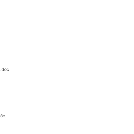
).doc
gốc.