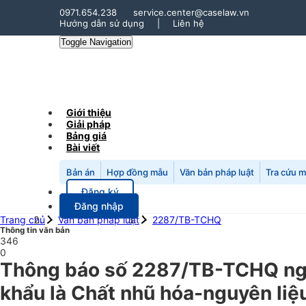
0971.654.238
service.center@caselaw.vn
Hướng dẫn sử dụng
|
Liên hệ
Toggle Navigation
Giới thiệu
Giải pháp
Bảng giá
Bài viết
Bản án
Hợp đồng mẫu
Văn bản pháp luật
Tra cứu 
Đăng ký
Đăng nhập
Trang chủ
Văn bản pháp luật
2287/TB-TCHQ
Thông tin văn bản
346
0
Thông báo số 2287/TB-TCHQ ngày
khẩu là Chất nhũ hóa-nguyên liệu