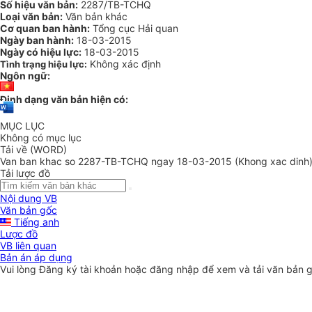
Số hiệu văn bản:
2287/TB-TCHQ
Loại văn bản:
Văn bản khác
Cơ quan ban hành:
Tổng cục Hải quan
Ngày ban hành:
18-03-2015
Ngày có hiệu lực:
18-03-2015
Không xác định
Tình trạng hiệu lực:
Ngôn ngữ:
Định dạng văn bản hiện có:
MỤC LỤC
Không có mục lục
Tải về (WORD)
Van ban khac so 2287-TB-TCHQ ngay 18-03-2015 (Khong xac dinh
Tải lược đồ
Nội dung VB
Văn bản gốc
Tiếng anh
Lược đồ
VB liên quan
Bản án áp dụng
Vui lòng
Đăng ký
tài khoản hoặc
đăng nhập
để xem và tải văn bản 