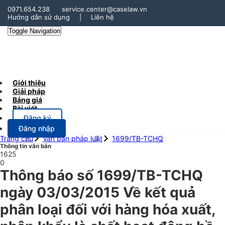
0971.654.238
service.center@caselaw.vn
Hướng dẫn sử dụng
|
Liên hệ
Toggle Navigation
Giới thiệu
Giải pháp
Bảng giá
Bài viết
Đăng ký
Đăng nhập
Trang chủ
Văn bản pháp luật
1699/TB-TCHQ
Thông tin văn bản
1625
0
Thông báo số 1699/TB-TCHQ
ngày 03/03/2015 Về kết quả
phân loại đối với hàng hóa xuất,