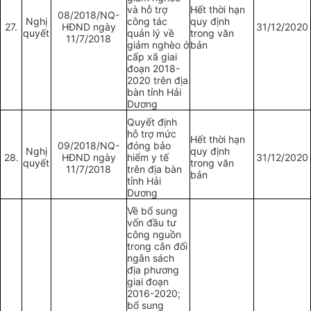
và hỗ trợ
Hết thời hạn
08/2018/NQ-
Nghị
công tác
quy định
27.
HĐND ngày
31/12/2020
quyết
quản lý về
trong văn
11/7/2018
giảm nghèo ở
bản
cấp xã giai
đoạn 2018-
2020 trên địa
bàn tỉnh Hải
Dương
Quyết định
hỗ trợ mức
Hết thời hạn
09/2018/NQ-
đóng bảo
Nghị
quy định
28.
HĐND ngày
hiểm y tế
31/12/2020
quyết
trong văn
11/7/2018
trên địa bàn
bản
tỉnh Hải
Dương
Về bổ sung
vốn đầu tư
công nguồn
trong cân đối
ngân sách
địa phương
giai đoạn
2016-2020;
bổ sung