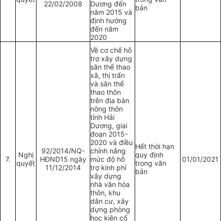
22/02/2008
Dương đến
bản
năm 2015 và
định hướng
đến năm
2020
Về cơ chế hỗ
trợ xây dựng
sân thể thao
xã, thị trấn
và sân thể
thao thôn
trên địa bàn
nông thôn
tỉnh Hải
Dương, giai
đoạn 2015-
2020 và điều
Hết thời hạn
92/2014/NQ-
chỉnh nâng
Nghị
quy định
7.
HĐND15 ngày
mức độ hỗ
01/01/2021
quyết
trong văn
11/12/2014
trợ kinh phí
bản
xây dựng
nhà văn hóa
thôn, khu
dân cư, xây
dựng phòng
học kiên cố