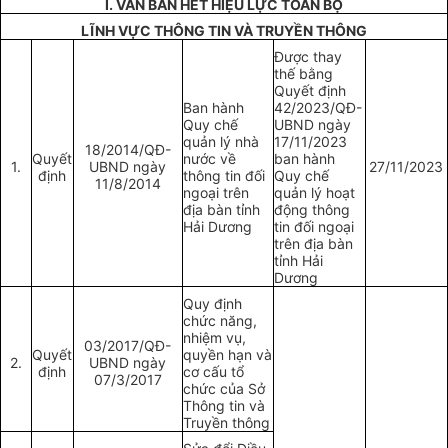
I. VĂN BẢN HẾT HIỆU LỰC TOÀN BỘ
LĨNH VỰC THÔNG TIN VÀ TRUYỀN THÔNG
Được thay
thế bằng
Quyết định
Ban hành
42/2023/QĐ-
Quy chế
UBND ngày
quản lý nhà
17/11/2023
18/2014/QĐ-
Quyết
nước về
ban hành
1.
UBND ngày
27/11/2023
định
thông tin đối
Quy chế
11/8/2014
ngoại trên
quản lý hoạt
địa bàn tỉnh
động thông
Hải Dương
tin đối ngoại
trên địa bàn
tỉnh Hải
Dương
Quy định
chức năng,
nhiệm vụ,
03/2017/QĐ-
Quyết
quyền hạn và
2.
UBND ngày
định
cơ cấu tổ
07/3/2017
chức của Sở
Thông tin và
Truyền thông