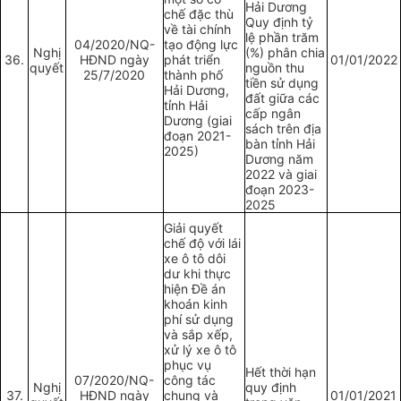
Hải Dương
chế đặc thù
Quy định tỷ
về tài chính
lệ phần trăm
04/2020/NQ-
tạo động lực
Nghị
(%) phân chia
36.
HĐND ngày
phát triển
01/01/2022
quyết
nguồn thu
25/7/2020
thành phố
tiền sử dụng
Hải Dương,
đất giữa các
tỉnh Hải
cấp ngân
Dương (giai
sách trên địa
đoạn 2021-
bàn tỉnh Hải
2025)
Dương năm
2022 và giai
đoạn 2023-
2025
Giải quyết
chế độ với lái
xe ô tô dôi
dư khi thực
hiện Đề án
khoán kinh
phí sử dụng
và sắp xếp,
xử lý xe ô tô
phục vụ
Hết thời hạn
07/2020/NQ-
công tác
Nghị
quy định
37.
HĐND ngày
chung và
01/01/2021