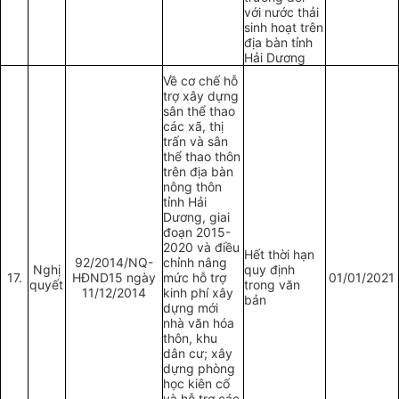
với nước thải
sinh hoạt trên
địa bàn tỉnh
Hải Dương
Về cơ chế hỗ
trợ xây dựng
sân thể thao
các xã, thị
trấn và sân
thể thao thôn
trên địa bàn
nông thôn
tỉnh Hải
Dương, giai
đoạn 2015-
2020 và điều
Hết thời hạn
92/2014/NQ-
chỉnh nâng
Nghị
quy định
17.
HĐND15 ngày
mức hỗ trợ
01/01/2021
quyết
trong văn
11/12/2014
kinh phí xây
bản
dựng mới
nhà văn hóa
thôn, khu
dân cư; xây
dựng phòng
học kiên cố
và hỗ trợ các