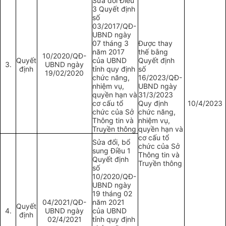
Sửa đổi Điều
3 Quyết định
số
03/2017/QĐ-
UBND ngày
07 tháng 3
Được thay
năm 2017
thế bằng
10/2020/QĐ-
Quyết
của UBND
Quyết định
3.
UBND ngày
định
tỉnh quy định
số
19/02/2020
chức năng,
16/2023/QĐ-
nhiệm vụ,
UBND ngày
quyền hạn và
31/3/2023
cơ cấu tổ
Quy định
10/4/2023
chức của Sở
chức năng,
Thông tin và
nhiệm vụ,
Truyền thông
quyền hạn và
cơ cấu tổ
Sửa đổi, bổ
chức của Sở
sung Điều 1
Thông tin và
Quyết định
Truyền thông
số
10/2020/QĐ-
UBND ngày
19 tháng 02
04/2021/QĐ-
năm 2021
Quyết
4.
UBND ngày
của UBND
định
02/4/2021
tỉnh quy định