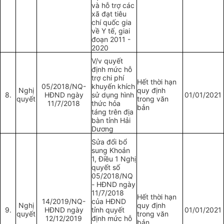
và hỗ trợ các
xã đạt tiêu
chí quốc gia
về Y tế, giai
đoạn 2011 -
2020
V/v quyết
định mức hỗ
trợ chi phí
Hết thời hạn
05/2018/NQ-
khuyến khích
Nghị
quy định
8.
HĐND ngày
sử dụng hình
01/01/2021
quyết
trong văn
11/7/2018
thức hỏa
bản
táng trên địa
bàn tỉnh Hải
Dương
Sửa đổi bổ
sung Khoản
1, Điều 1 Nghị
quyết số
05/2018/NQ
- HĐND ngày
11/7/2018
Hết thời hạn
14/2019/NQ-
của HĐND
Nghị
quy định
9.
HĐND ngày
tỉnh quyết
01/01/2021
quyết
trong văn
12/12/2019
định mức hỗ
bản