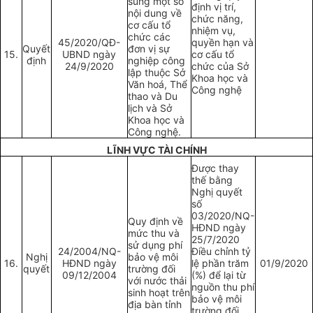
sung một số
định vị trí,
nội dung về
chức năng,
cơ cấu tổ
nhiệm vụ,
chức các
45/2020/QĐ-
quyền hạn và
Quyết
đơn vị sự
15.
UBND ngày
cơ cấu tổ
định
nghiệp công
24/9/2020
chức của Sở
lập thuộc Sở
Khoa học và
Văn hoá, Thể
Công nghệ
thao và Du
lịch và Sở
Khoa học và
Công nghệ.
LĨNH VỰC TÀI CHÍNH
Được thay
thế bằng
Nghị quyết
số
03/2020/NQ-
Quy định về
HĐND ngày
mức thu và
25/7/2020
sử dụng phí
24/2004/NQ-
Điều chỉnh tỷ
Nghị
bảo vệ môi
16.
HĐND ngày
lệ phần trăm
01/9/2020
quyết
trường đối
09/12/2004
(%) để lại từ
với nước thải
nguồn thu phí
sinh hoạt trên
bảo vệ môi
địa bàn tỉnh
trường đối