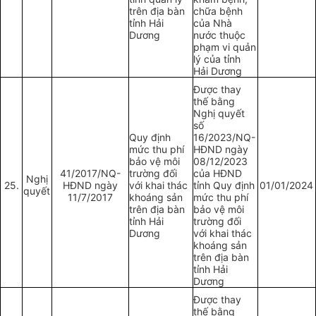
trên địa bàn
chữa bệnh
tỉnh Hải
của Nhà
Dương
nước thuộc
phạm vi quản
lý của tỉnh
Hải Dương
Được thay
thế bằng
Nghị quyết
số
Quy định
16/2023/NQ-
mức thu phí
HĐND ngày
bảo vệ môi
08/12/2023
41/2017/NQ-
trường đối
của HĐND
Nghị
25.
HĐND ngày
với khai thác
tỉnh Quy định
01/01/2024
quyết
11/7/2017
khoáng sản
mức thu phí
trên địa bàn
bảo vệ môi
tỉnh Hải
trường đối
Dương
với khai thác
khoáng sản
trên địa bàn
tỉnh Hải
Dương
Được thay
thế bằng