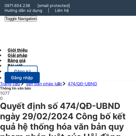
0971.654.238
[email protected]
Hướng dẫn sử dụng
|
Liên hệ
Toggle Navigation
Giới thiệu
Giải pháp
Bảng giá
Bài viết
Đăng ký
Đăng nhập
Trang chủ
Văn bản pháp luật
474/QĐ-UBND
Thông tin văn bản
1077
0
Quyết định số 474/QĐ-UBND
ngày 29/02/2024 Công bố kết
quả hệ thống hóa văn bản quy