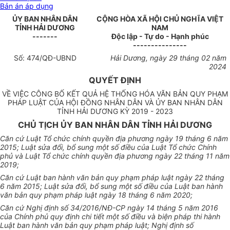
Bản án áp dụng
ỦY BAN NHÂN DÂN
CỘNG HÒA XÃ HỘI CHỦ NGHĨA VIỆT
TỈNH HẢI DƯƠNG
NAM
-------
Độc lập - Tự do - Hạnh phúc
---------------
Số: 474/QĐ-UBND
Hải Dương, ngày 29 tháng 02 năm
2024
QUYẾT ĐỊNH
VỀ VIỆC CÔNG BỐ KẾT QUẢ HỆ THỐNG HÓA VĂN BẢN QUY PHẠM
PHÁP LUẬT CỦA HỘI ĐỒNG NHÂN DÂN VÀ ỦY BAN NHÂN DÂN
TỈNH HẢI DƯƠNG KỲ 2019 - 2023
CHỦ TỊCH ỦY BAN NHÂN DÂN TỈNH HẢI DƯƠNG
Căn cứ Luật Tổ chức chính quyền địa phương ngày 19 tháng 6 năm
2015; Luật sửa đổi, bổ sung một số điều của Luật Tổ chức Chính
phủ và Luật Tổ chức chính quyền địa phương ngày 22 tháng 11 năm
2019;
Căn cứ Luật ban hành văn bản quy phạm pháp luật ngày 22 tháng
6 năm 2015; Luật sửa đổi, bổ sung một số điều của Luật ban hành
văn bản quy phạm pháp luật ngày 18 tháng 6 năm 2020;
Căn cứ Nghị định số 34/2016/NĐ-CP ngày 14 tháng 5 năm 2016
của Chính phủ quy định chi tiết một số điều và biện pháp thi hành
Luật ban hành văn bản quy phạm pháp luật; Nghị định số