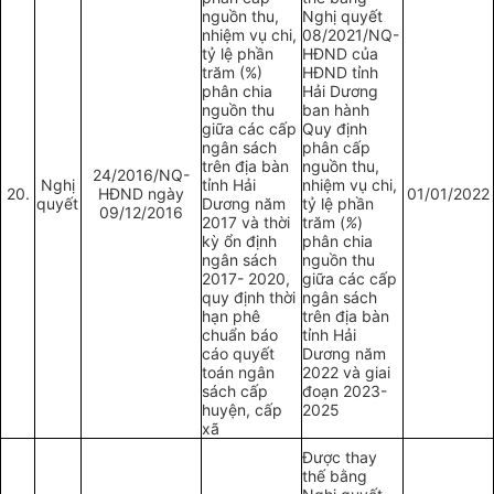
nguồn thu,
Nghị quyết
nhiệm vụ chi,
08/2021/NQ-
tỷ lệ phần
HĐND của
trăm (%)
HĐND tỉnh
phân chia
Hải Dương
nguồn thu
ban hành
giữa các cấp
Quy định
ngân sách
phân cấp
trên địa bàn
nguồn thu,
24/2016/NQ-
Nghị
tỉnh Hải
nhiệm vụ chi,
20.
HĐND ngày
01/01/2022
quyết
Dương năm
tỷ lệ phần
09/12/2016
2017 và thời
trăm (
%
)
kỳ ổn định
phân chia
ngân sách
nguồn thu
2017- 2020,
giữa các cấp
quy định thời
ngân sách
hạn phê
trên địa bàn
chuẩn báo
tỉnh Hải
cáo quyết
Dương năm
toán ngân
2022 và giai
sách cấp
đoạn 2023-
huyện, cấp
2025
xã
Được thay
thế bằng