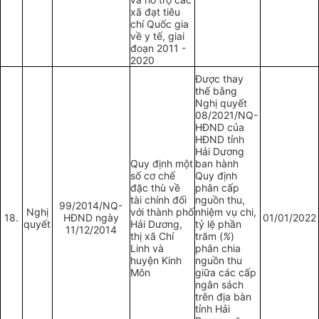
xã đạt tiêu
chí Quốc gia
về y tế, giai
đoạn 2011 -
2020
Được thay
thế bằng
Nghị quyết
08/2021/NQ-
HĐND của
HĐND tỉnh
Hải Dương
Quy định một
ban hành
số cơ chế
Quy định
đặc thù về
phân cấp
tài chính đối
nguồn thu,
99/2014/NQ-
Nghị
với thành phố
nhiệm vụ chi,
18.
HĐND ngày
01/01/2022
quyết
Hải Dương,
tỷ lệ phần
11/12/2014
thị xã Chí
trăm (
%
)
Linh và
phân chia
huyện Kinh
nguồn thu
Môn
giữa các cấp
ngân sách
trên địa bàn
tỉnh Hải