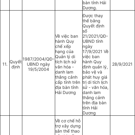
bàn tỉnh Hải
Dương.
Được thay
thế bằng
Quyết định
số
Về việc ban
21/2021/QĐ-
hành Quy
UBND tỉnh
chế xếp
ngày
hạng của
17/9/2021 Về
Quản lý di
việc ban
1987/2004/QĐ-
Quyết
tích lịch sử
hành Quy
11.
UBND ngày
28/9/2021
định
văn hóa -
định quản lý,
19/5/2004
danh lam
bảo vệ và
thắng cảnh
phát huy giá
cấp tỉnh trên
trị di tích lịch
địa bàn tỉnh
sử - văn hóa,
Hải Dương
danh lam
thắng cảnh
trên địa bàn
tỉnh Hải
Dương
Về cơ chế hỗ
trợ xây dựng
sân thể thao