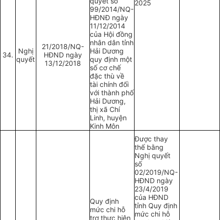
quyết số
2025
99/2014/NQ-
HĐNĐ ngày
11/12/2014
của Hội đồng
nhân dân tỉnh
21/2018/NQ-
Nghị
Hải Dương
34.
HĐND ngày
quyết
quy định một
13/12/2018
số cơ chế
đặc thù về
tài chính đối
với thành phố
Hải Dương,
thị xã Chí
Linh, huyện
Kinh Môn
Được thay
thế bằng
Nghị quyết
số
02/2019/NQ-
HĐND ngày
23/4/2019
của HĐND
Quy định
tỉnh Quy định
mức chi hỗ
mức chi hỗ
trợ thực hiện