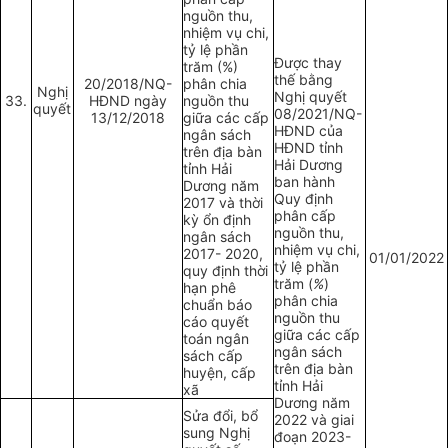
nguồn thu,
nhiệm vụ chi,
tỷ lệ phần
Được thay
trăm (%)
thế bằng
20/2018/NQ-
phân chia
Nghị
Nghị quyết
33.
HĐND ngày
nguồn thu
quyết
08/2021/NQ-
13/12/2018
giữa các cấp
HĐND của
ngân sách
HĐND tỉnh
trên địa bàn
Hải Dương
tỉnh Hải
ban hành
Dương năm
Quy định
2017 và thời
phân cấp
kỳ ổn định
nguồn thu,
ngân sách
nhiệm vụ chi,
2017- 2020,
01/01/2022
tỷ lệ phần
quy định thời
trăm (
%
)
hạn phê
phân chia
chuẩn báo
nguồn thu
cáo quyết
giữa các cấp
toán ngân
ngân sách
sách cấp
trên địa bàn
huyện, cấp
tỉnh Hải
xã
Dương năm
Sửa đổi, bổ
2022 và giai
sung Nghị
đoạn 2023-