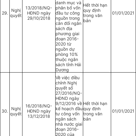
danh mục và
Hết thời hạn
13/2018/NQ-
phân bổ vốn
Nghị
quy định
29.
HĐND ngày
đầu tư công
01/01/2021
quyết
trong văn
29/10/2018
nguồn trong
bản
cân đối ngân
sách địa
phương giai
đoạn 2016-
2020 từ
nguồn dự
phòng 10%
thuộc ngân
sách tỉnh Hải
Dương
Về việc điều
chỉnh Nghị
quyết số
27/2016/NQ-
HĐND ngày
9/12/2016 về
Hết thời hạn
16/2018/NQ-
Nghị
kế hoạch đầu
quy định
30.
HĐND ngày
01/01/2021
quyết
tư công vốn
trong văn
13/12/2018
ngân sách
bản
nhà nước giai
đoạn 2016-
2020 của