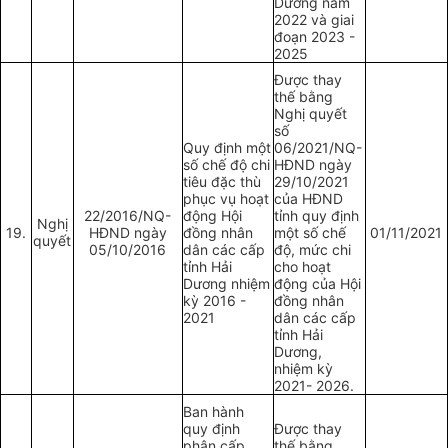
Dương năm
2022 và giai
đoạn 2023 -
2025
Được thay
thế bằng
Nghị quyết
số
Quy định một
06/2021/NQ-
số chế độ chi
HĐND ngày
tiêu đặc thù
29/10/2021
phục vụ hoạt
của HĐND
22/2016/NQ-
động Hội
tỉnh quy định
Nghị
19.
HĐND ngày
đồng nhân
một số chế
01/11/2021
quyết
05/10/2016
dân các cấp
độ, mức chi
tỉnh Hải
cho hoạt
Dương nhiệm
động của Hội
kỳ 2016 -
đồng nhân
2021
dân các cấp
tỉnh Hải
Dương,
nhiệm kỳ
2021- 2026.
Ban hành
quy định
Được thay
phân cấp
thế bằng