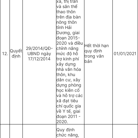
xã, thị trấn
và sân thể
thao thôn
trên địa bàn
nông thôn
tỉnh Hải
Dương, giai
đoạn 2015-
2020 và điều
Hết thời hạn
29/2014/QĐ-
chỉnh nâng
Quyết
quy định
12.
UBND ngày
mức độ hỗ
01/01/2021
định
trong văn
17/12/2014
trợ kinh phí
bản
xây dựng
nhà văn hóa
thôn, khu
dân cư, xây
dựng phòng
học kiên cố
và hỗ trợ các
xã đạt tiêu
chí quốc gia
về Y tế, giai
đoạn 2011 -
2020.
Quy định
chức năng,