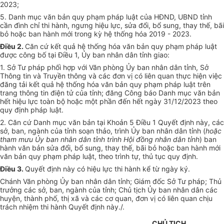
2023;
5. Danh mục văn bản quy phạm pháp luật của HĐND, UBND tỉnh
cần đình chỉ thi hành, ngưng hiệu lực, sửa đổi, bổ sung, thay thế, bãi
bỏ hoặc ban hành mới trong kỳ hệ thống hóa 2019 - 2023.
Điều 2.
Căn cứ kết quả hệ thống hóa văn bản quy phạm pháp luật
được công bố tại Điều 1, Ủy ban nhân dân tỉnh giao:
1. Sở Tư pháp phối hợp với Văn phòng Ủy ban nhân dân tỉnh, Sở
Thông tin và Truyền thông và các đơn vị có liên quan thực hiện việc
đăng tải kết quả hệ thống hóa văn bản quy phạm pháp luật trên
trang thông tin điện tử của tỉnh; đăng Công báo Danh mục văn bản
hết hiệu lực toàn bộ hoặc một phần đến hết ngày 31/12/2023 theo
quy định pháp luật.
2. Căn cứ Danh mục văn bản tại Khoản 5 Điều 1 Quyết định này, các
sở, ban, ngành của tỉnh soạn thảo, trình Ủy ban nhân dân tỉnh (
hoặc
tham mưu Ủy ban nhân dân tỉnh trình Hội đồng nhân dân tỉnh
) ban
hành văn bản sửa đổi, bổ sung, thay thế, bãi bỏ hoặc ban hành mới
văn bản quy phạm pháp luật, theo trình tự, thủ tục quy định.
Điều 3.
Quyết định này có hiệu lực thi hành kể từ ngày ký.
Chánh Văn phòng Ủy ban nhân dân tỉnh; Giám đốc Sở Tư pháp; Thủ
trưởng các sở, ban, ngành của tỉnh; Chủ tịch Ủy ban nhân dân các
huyện, thành phố, thị xã và các cơ quan, đơn vị có liên quan chịu
trách nhiệm thi hành Quyết định này./.
CHỦ TỊCH