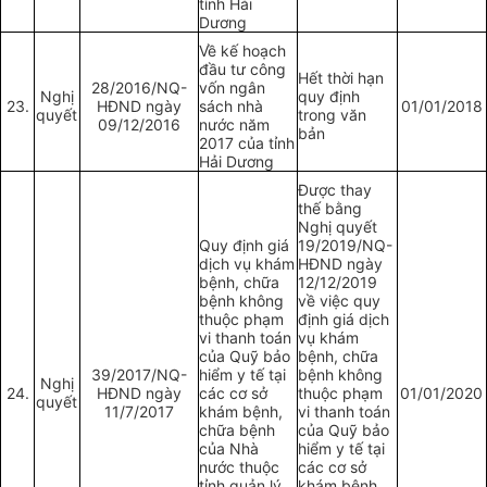
tỉnh Hải
Dương
Về kế hoạch
đầu tư công
Hết thời hạn
28/2016/NQ-
vốn ngân
Nghị
quy định
23.
HĐND ngày
sách nhà
01/01/2018
quyết
trong văn
09/12/2016
nước năm
bản
2017 của tỉnh
Hải Dương
Được thay
thế bằng
Nghị quyết
Quy định giá
19/2019/NQ-
dịch vụ khám
HĐND ngày
bệnh, chữa
12/12/2019
bệnh không
về việc quy
thuộc phạm
định giá dịch
vi thanh toán
vụ khám
của Quỹ bảo
bệnh, chữa
39/2017/NQ-
hiểm y tế tại
bệnh không
Nghị
24.
HĐND ngày
các cơ sở
thuộc phạm
01/01/2020
quyết
11/7/2017
khám bệnh,
vi thanh toán
chữa bệnh
của Quỹ bảo
của Nhà
hiểm y tế tại
nước thuộc
các cơ sở
tỉnh quản lý
khám bệnh,