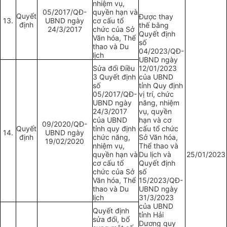
nhiệm vụ,
05/2017/QĐ-
quyền hạn và
Quyết
Được thay
13.
UBND ngày
cơ cấu tổ
định
thế bằng
24/3/2017
chức của Sở
Quyết định
Văn hóa, Thể
số
thao và Du
04/2023/QĐ-
lịch
UBND ngày
Sửa đổi Điều
12/01/2023
3 Quyết định
của UBND
số
tỉnh Quy định
05/2017/QĐ-
vị trí, chức
UBND ngày
năng, nhiệm
24/3/2017
vụ, quyền
của UBND
hạn và cơ
09/2020/QĐ-
Quyết
tỉnh quy định
cấu tổ chức
14.
UBND ngày
định
chức năng,
Sở Văn hóa,
19/02/2020
nhiệm vụ,
Thể thao và
quyền hạn và
Du lịch và
25/01/2023
cơ cấu tổ
Quyết định
chức của Sở
số
Văn hóa, Thể
15/2023/QĐ-
thao và Du
UBND ngày
lịch
31/3/2023
của UBND
Quyết định
tỉnh Hải
sửa đổi, bổ
Dương quy