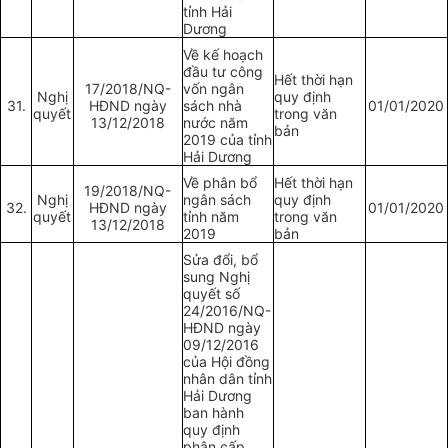
tỉnh Hải
Dương
Về kế hoạch
đầu tư công
Hết thời hạn
17/2018/NQ-
vốn ngân
Nghị
quy định
31.
HĐND ngày
sách nhà
01/01/2020
quyết
trong văn
13/12/2018
nước năm
bản
2019 của tỉnh
Hải Dương
Về phân bổ
Hết thời hạn
19/2018/NQ-
Nghị
ngân sách
quy định
32.
HĐND ngày
01/01/2020
quyết
tỉnh năm
trong văn
13/12/2018
2019
bản
Sửa đổi, bổ
sung Nghị
quyết số
24/2016/NQ-
HĐND ngày
09/12/2016
của Hội đồng
nhân dân tỉnh
Hải Dương
ban hành
quy định
phân cấp