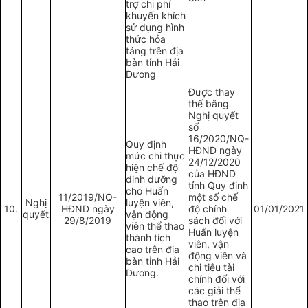
trợ chi phí
khuyến khích
sử dụng hình
thức hỏa
táng trên địa
bàn tỉnh Hải
Dương
Được thay
thế bằng
Nghị quyết
số
16/2020/NQ-
Quy định
HĐND ngày
mức chi thực
24/12/2020
hiện chế độ
của HĐND
dinh dưỡng
tỉnh Quy định
cho Huấn
11/2019/NQ-
một số chế
Nghị
luyện viên,
10.
HĐND ngày
độ chính
01/01/2021
quyết
vận động
29/8/2019
sách đối với
viên thể thao
Huấn luyện
thành tích
viên, vận
cao trên địa
động viên và
bàn tỉnh Hải
chi tiêu tài
Dương.
chính đối với
các giải thể
thao trên địa