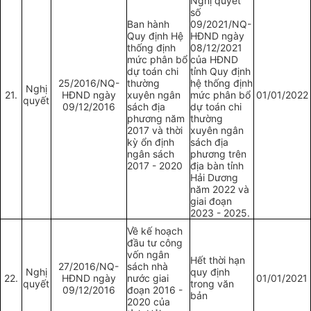
Nghị quyết
số
Ban hành
09/2021/NQ-
Quy định Hệ
HĐND ngày
thống định
08/12/2021
mức phân bổ
của HĐND
dự toán chi
tỉnh Quy định
25/2016/NQ-
thường
hệ thống định
Nghị
21.
HĐND ngày
xuyên ngân
mức phân bổ
01/01/2022
quyết
09/12/2016
sách địa
dự toán chi
phương năm
thường
2017 và thời
xuyên ngân
kỳ ổn định
sách địa
ngân sách
phương trên
2017 - 2020
địa bàn tỉnh
Hải Dương
năm 2022 và
giai đoạn
2023 - 2025.
Về kế hoạch
đầu tư công
vốn ngân
Hết thời hạn
27/2016/NQ-
sách nhà
Nghị
quy định
22.
HĐND ngày
nước giai
01/01/2021
quyết
trong văn
09/12/2016
đoạn 2016 -
bản
2020 của