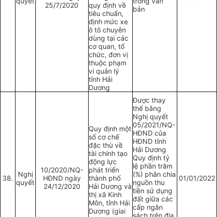
quyết
trong văn
25/7/2020
quy định về
bản
tiêu chuẩn,
định mức xe
ô tô chuyên
dùng tại các
cơ quan, tổ
chức, đơn vị
thuộc phạm
vi quản lý
tỉnh Hải
Dương
Được thay
thế bằng
Nghị quyết
05/2021/NQ-
Quy định một
HĐND của
số cơ chế
HĐND tỉnh
đặc thù về
Hải Dương
tài chính tạo
Quy định tỷ
động lực
lệ phần trăm
10/2020/NQ-
phát triển
Nghị
(%) phân chia
38.
HĐND ngày
thành phố
01/01/2022
quyết
nguồn thu
24/12/2020
Hải Dương và
tiền sử dụng
thị xã Kinh
đất giữa các
Môn, tỉnh Hải
cấp ngân
Dương (giai
sách trên địa