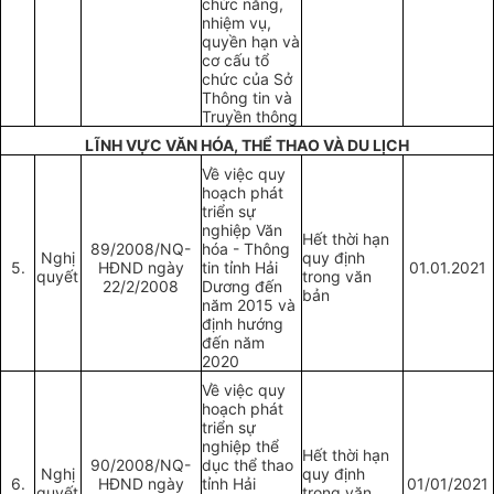
chức năng,
nhiệm vụ,
quyền hạn và
cơ cấu tổ
chức của Sở
Thông tin và
Truyền thông
LĨNH VỰC VĂN HÓA, THỂ THAO VÀ DU LỊCH
Về việc quy
hoạch phát
triển sự
nghiệp Văn
Hết thời hạn
89/2008/NQ-
hóa - Thông
Nghị
quy định
5.
HĐND ngày
tin tỉnh Hải
01.01.2021
quyết
trong văn
22/2/2008
Dương đến
bản
năm 2015 và
định hướng
đến năm
2020
Về việc quy
hoạch phát
triển sự
nghiệp thể
Hết thời hạn
90/2008/NQ-
dục thể thao
Nghị
quy định
6.
HĐND ngày
tỉnh Hải
01/01/2021
quyết
trong văn