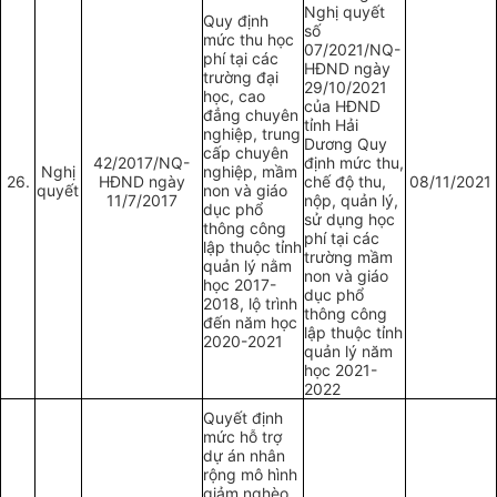
Nghị quyết
Quy định
số
mức thu học
07/2021/NQ-
phí tại các
HĐND ngày
trường đại
29/10/2021
học, cao
của HĐND
đẳng chuyên
tỉnh Hải
nghiệp, trung
Dương Quy
cấp chuyên
42/2017/NQ-
định mức thu,
Nghị
nghiệp, mầm
26.
HĐND ngày
chế độ thu,
08/11/2021
quyết
non và giáo
11/7/2017
nộp, quản lý,
dục phổ
sử dụng học
thông công
phí tại các
lập thuộc tỉnh
trường mầm
quản lý nằm
non và giáo
học 2017-
dục phổ
2018, lộ trình
thông công
đến năm học
lập thuộc tỉnh
2020-2021
quản lý năm
học 2021-
2022
Quyết định
mức hỗ trợ
dự án nhân
rộng mô hình
giảm nghèo