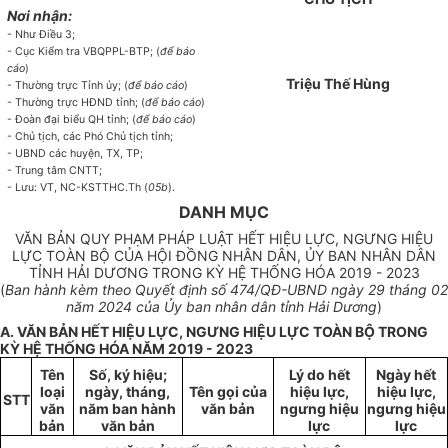
Nơi nhận:
- Như Điều 3;
- Cục Kiểm tra VBQPPL-BTP; (
để báo
cáo
)
Triệu Thế Hùng
- Thường trực Tỉnh ủy; (
để báo cáo
)
- Thường trực HĐND tỉnh; (
để báo cáo
)
- Đoàn đại biểu QH tỉnh; (
để báo cáo
)
- Chủ tịch, các Phó Chủ tịch tỉnh;
- UBND các huyện, TX, TP;
- Trung tâm CNTT;
- Lưu: VT, NC-KSTTHC.Th (
05b
).
DANH MỤC
VĂN BẢN QUY PHẠM PHÁP LUẬT HẾT HIỆU LỰC, NGƯNG HIỆU
LỰC TOÀN BỘ CỦA HỘI ĐỒNG NHÂN DÂN, ỦY BAN NHÂN DÂN
TỈNH HẢI DƯƠNG TRONG KỲ HỆ THỐNG HÓA 2019 - 2023
(
Ban hành kèm theo Quyết định số 474/QĐ-UBND ngày 29 tháng 02
năm 2024 của Ủy ban nhân dân tỉnh Hải Dương
)
A. VĂN BẢN HẾT HIỆU LỰC, NGƯNG HIỆU LỰC TOÀN BỘ TRONG
KỲ HỆ THỐNG HÓA NĂM 2019 - 2023
Tên
Số, ký hiệu;
Lý do hết
Ngày hết
loại
ngày, tháng,
Tên gọi của
hiệu lực,
hiệu lực,
STT
văn
năm ban hành
văn bản
ngưng hiệu
ngưng hiệu
bản
văn bản
lực
lực