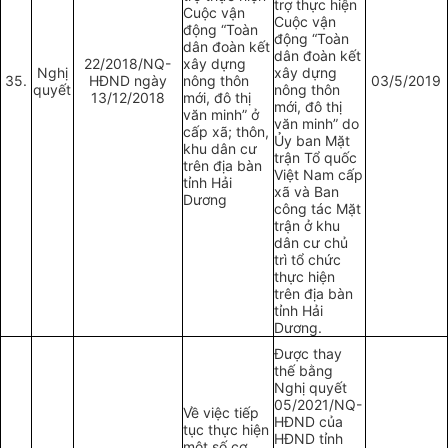
trợ thực hiện
Cuộc vận
Cuộc vận
động “Toàn
động “Toàn
dân đoàn kết
dân đoàn kết
22/2018/NQ-
xây dựng
Nghị
xây dựng
35.
HĐND ngày
nông thôn
03/5/2019
quyết
nông thôn
13/12/2018
mới, đô thị
mới, đô thị
văn minh” ở
văn minh” do
cấp xã; thôn,
Ủy ban Mặt
khu dân cư
trận Tổ quốc
trên địa bàn
Việt Nam cấp
tỉnh Hải
xã và Ban
Dương
công tác Mặt
trận ở khu
dân cư chủ
trì tổ chức
thực hiện
trên địa bàn
tỉnh Hải
Dương.
Được thay
thế bằng
Nghị quyết
05/2021/NQ-
Về việc tiếp
HĐND của
tục thực hiện
HĐND tỉnh
một số cơ