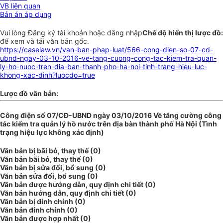
VB liên quan
Bản án áp dụng
Vui lòng
Đăng ký
tài khoản hoặc
đăng nhập
Chế độ hiển thị lược đồ:
để xem và tải văn bản gốc.
https://caselaw.vn/van-ban-phap-luat/566-cong-dien-so-07-cd-
ubnd-ngay-03-10-2016-ve-tang-cuong-cong-tac-kiem-tra-quan-
ly-ho-nuoc-tren-dia-ban-thanh-pho-ha-noi-tinh-trang-hieu-luc-
khong-xac-dinh?luocdo=true
Lược đồ văn bản:
Công điện số 07/CĐ-UBND ngày 03/10/2016 Về tăng cường công
tác kiểm tra quản lý hồ nước trên địa bàn thành phố Hà Nội (Tình
trạng hiệu lực không xác định)
Văn bản bị bãi bỏ, thay thế (0)
Văn bản bãi bỏ, thay thế (0)
Văn bản bị sửa đổi, bổ sung (0)
Văn bản sửa đổi, bổ sung (0)
Văn bản được hướng dẫn, quy định chi tiết (0)
Văn bản hướng dẫn, quy định chi tiết (0)
Văn bản bị đính chính (0)
Văn bản đính chính (0)
Văn bản được hợp nhất (0)