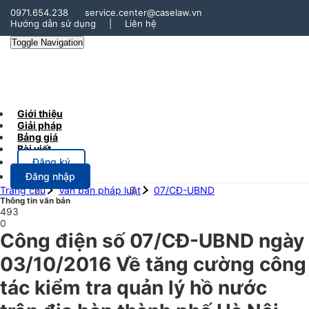
0971.654.238
service.center@caselaw.vn
Hướng dẫn sử dụng
|
Liên hệ
Toggle Navigation
Giới thiệu
Giải pháp
Bảng giá
Bài viết
Đăng ký
Đăng nhập
Trang chủ
Văn bản pháp luật
07/CĐ-UBND
Thông tin văn bản
493
0
Công điện số 07/CĐ-UBND ngày
03/10/2016 Về tăng cường công
tác kiểm tra quản lý hồ nước