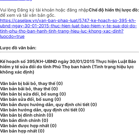
Vui lòng
Đăng ký
tài khoản hoặc
đăng nhập
Chế độ hiển thị lược đồ:
để xem và tải văn bản gốc.
https://caselaw.vn/van-ban-phap-luat/5747-ke-hoach-so-395-kh-
ubnd-ngay-30-01-2015-thuc-hien-luat-bao-hiem-y-te-sua-doi-do-
tinh-phu-tho-ban-hanh-tinh-trang-hieu-luc-khong-xac-dinh?
luocdo=true
Lược đồ văn bản:
Kế hoạch số 395/KH-UBND ngày 30/01/2015 Thực hiện Luật Bảo
hiểm y tế sửa đổi do tỉnh Phú Thọ ban hành (Tình trạng hiệu lực
không xác định)
Văn bản bị bãi bỏ, thay thế (0)
Văn bản bãi bỏ, thay thế (0)
Văn bản bị sửa đổi, bổ sung (0)
Văn bản sửa đổi, bổ sung (0)
Văn bản được hướng dẫn, quy định chi tiết (0)
Văn bản hướng dẫn, quy định chi tiết (0)
Văn bản bị đính chính (0)
Văn bản đính chính (0)
Văn bản được hợp nhất (0)
Văn bản hợp nhất (0)