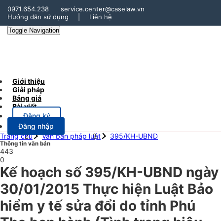
0971.654.238
service.center@caselaw.vn
Hướng dẫn sử dụng
|
Liên hệ
Toggle Navigation
Giới thiệu
Giải pháp
Bảng giá
Bài viết
Đăng ký
Đăng nhập
Trang chủ
Văn bản pháp luật
395/KH-UBND
Thông tin văn bản
443
0
Kế hoạch số 395/KH-UBND ngày
30/01/2015 Thực hiện Luật Bảo
hiểm y tế sửa đổi do tỉnh Phú