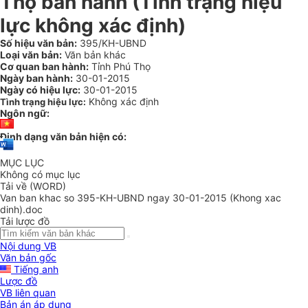
Thọ ban hành (Tình trạng hiệu
lực không xác định)
Số hiệu văn bản:
395/KH-UBND
Loại văn bản:
Văn bản khác
Cơ quan ban hành:
Tỉnh Phú Thọ
Ngày ban hành:
30-01-2015
Ngày có hiệu lực:
30-01-2015
Không xác định
Tình trạng hiệu lực:
Ngôn ngữ:
Định dạng văn bản hiện có:
MỤC LỤC
Không có mục lục
Tải về (WORD)
Van ban khac so 395-KH-UBND ngay 30-01-2015 (Khong xac
dinh).doc
Tải lược đồ
Nội dung VB
Văn bản gốc
Tiếng anh
Lược đồ
VB liên quan
Bản án áp dụng