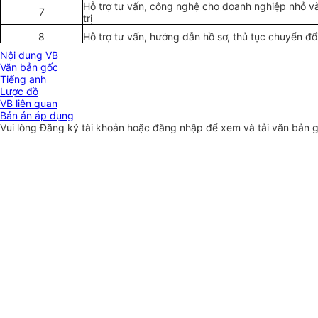
Hỗ trợ tư vấn, công nghệ cho doanh nghiệp nhỏ và 
7
trị
8
Hỗ trợ tư vấn, hướng dẫn hồ sơ, thủ tục chuyển đ
Nội dung VB
Văn bản gốc
Tiếng anh
Lược đồ
VB liên quan
Bản án áp dụng
Vui lòng
Đăng ký
tài khoản hoặc
đăng nhập
để xem và tải văn bản 