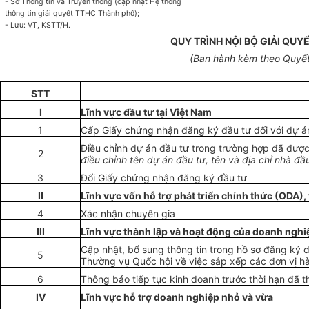
- Sở Thông tin và Truyền thông (cập nhật Hệ thống
thông tin giải quyết TTHC Thành phố);
- Lưu: VT, KSTT/H.
QUY TRÌNH NỘI BỘ GIẢI QU
(Ban hành kèm theo Quyết
STT
I
Lĩnh vực đầu tư tại Việt Nam
1
Cấp Giấy chứng nhận đăng ký đầu tư đối với dự á
Điều chỉnh dự án đầu tư trong trường hợp đã đượ
2
điều chỉnh tên dự án đầu tư, tên và địa chỉ nhà đ
3
Đổi Giấy chứng nhận đăng ký đầu tư
II
Lĩnh vực vốn hỗ trợ phát triển chính thức (ODA),
4
Xác nhận chuyên gia
III
Lĩnh vực thành lập và hoạt động của doanh nghi
Cập nhật, bổ sung thông tin trong hồ sơ đăng ký
5
Thường vụ Quốc hội về việc sắp xếp các đơn vị h
6
Thông báo tiếp tục kinh doanh trước thời hạn đã t
IV
Lĩnh vực hỗ trợ doanh nghiệp nhỏ và vừa