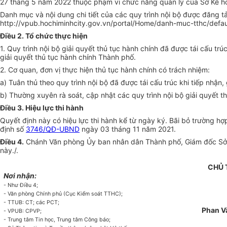
27 tháng 5 năm 2022 thuộc phạm vi chức năng quản lý của Sở Kế h
Danh mục và nội dung chi tiết của các quy trình nội bộ được đăng t
http://vpub.hochiminhcity.gov.vn/portal/Home/danh-muc-tthc/defau
Điều 2. Tổ chức thực hiện
1. Quy trình nội bộ giải quyết thủ tục hành chính đã được tái cấu trú
giải quyết thủ tục hành chính Thành phố.
2. Cơ quan, đơn vị thực hiện thủ tục hành chính có trách nhiệm:
a) Tuân thủ theo quy trình nội bộ đã được tái cấu trúc khi tiếp nhận
b) Thường xuyên rà soát, cập nhật các quy trình nội bộ giải quyết t
Điều 3. Hiệu lực thi hành
Quyết định này có hiệu lực thi hành kể từ ngày ký. Bãi bỏ trường hợp
định số
3746/QĐ-UBND
ngày 03 tháng 11 năm 2021.
Điều 4.
Chánh Văn phòng Ủy ban nhân dân Thành phố, Giám đốc Sở Th
này./.
CHỦ 
Nơi nhận:
- Như Điều 4;
- Văn phòng Chính phủ (Cục Kiểm soát TTHC);
- TTUB: CT; các PCT;
Phan V
- VPUB: CPVP;
- Trung tâm Tin học, Trung tâm Công báo;