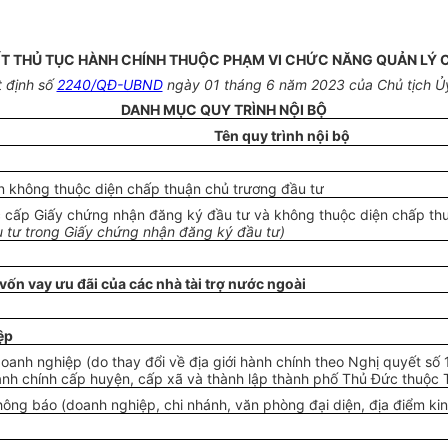
YẾT THỦ TỤC HÀNH CHÍNH THUỘC PHẠM VI CHỨC NĂNG QUẢN LÝ 
 định số
2240/QĐ-UBND
ngày 01 tháng 6 năm 2023 của Chủ tịch Ủ
DANH MỤC QUY TRÌNH NỘI BỘ
Tên quy trình nội bộ
n không thuộc diện chấp thuận chủ trương đầu tư
c cấp Giấy chứng nhận đăng ký đầu tư và không thuộc diện chấp th
ầu tư trong Giấy chứng nhận đăng ký đầu tư)
 vốn vay ưu đãi của các nhà tài trợ nước ngoài
ệp
 doanh nghiệp (do thay đổi về địa giới hành chính theo Nghị quyế
ành chính cấp huyện, cấp xã và thành lập thành phố Thủ Đức thuộc 
hông báo (doanh nghiệp, chi nhánh, văn phòng đại diện, địa điểm ki