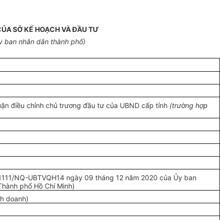
CỦA SỞ KẾ HOẠCH VÀ ĐẦU TƯ
y ban nhân dân thành phố)
uận điều chỉnh chủ trương đầu tư của UBND cấp tỉnh
(trường hợp
t số 1111/NQ-UBTVQH14 ngày 09 tháng 12 năm 2020 của Ủy ban
Thành phố Hồ Chí Minh)
nh doanh)