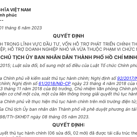
GHĨA VIỆT NAM
ạnh phúc
--
 01 tháng 6 năm 2023
QUYẾT ĐỊNH
NH TRONG LĨNH VỰC ĐẦU TƯ, VỐN HỖ TRỢ PHÁT TRIỂN CHÍNH TH
ỆP, HỖ TRỢ DOANH NGHIỆP NHỎ VÀ VỪA THUỘC PHẠM VI CHỨC 
CHỦ TỊCH ỦY BAN NHÂN DÂN THÀNH PHỐ HỒ CHÍ MINH
015; Luật sửa đổi, bổ sung một số điều của Luật Tổ chức Chính ph
Chính phủ về kiểm soát thủ tục hành chính; Nghị định số
92/2017/
chính; Nghị định số
61/2018/NĐ-CP
ngày 23 tháng 4 năm 2018 của Ch
3 tháng 11 năm 2018 của Bộ trưởng, Chủ nhiệm Văn phòng Chính phủ
n cơ chế một cửa, một cửa liên thông trong giải quyết thủ tục hành
Chính phủ về thực hiện thủ tục hành chính trên môi trường điện tử;
 Chủ tịch Ủy ban nhân dân Thành phố về phê duyệt phương án tái c
 4998/TTr-SKHĐT ngày 08 tháng 05 năm 2023.
QUYẾT ĐỊNH:
yết thủ tục hành chính (06 sửa đổi, 02 mới) đã được tái cấu trúc th