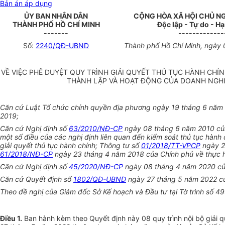
Bản án áp dụng
ỦY BAN NHÂN DÂN
CỘNG HÒA XÃ HỘI CHỦ N
THÀNH PHỐ HỒ CHÍ MINH
Độc lập - Tự do - H
-------
-------------
Số:
2240/QĐ-UBND
Thành phố Hồ Chí Minh, ngày
VỀ VIỆC PHÊ DUYỆT QUY TRÌNH GIẢI QUYẾT THỦ TỤC HÀNH CHÍ
THÀNH LẬP VÀ HOẠT ĐỘNG CỦA DOANH NGHI
Căn cứ Luật Tổ chức chính quyền địa phương ngày 19 tháng 6 năm 2
2019;
Căn cứ Nghị định số
63/2010/NĐ-CP
ngày 08 tháng 6 năm 2010 của 
một số điều của các nghị định liên quan đến kiểm soát thủ tục hành 
giải quyết thủ tục hành chính; Thông tư số
01/2018/TT-VPCP
ngày 2
61/2018/NĐ-CP
ngày 23 tháng 4 năm 2018 của Chính phủ về thực hiệ
Căn cứ Nghị định số
45/2020/NĐ-CP
ngày 08 tháng 4 năm 2020 của 
Căn cứ Quyết định số
1802/QĐ-UBND
ngày 27 tháng 5 năm 2022 của
Theo đề nghị của Giám đốc Sở Kế hoạch và Đầu tư tại Tờ trình số
Điều 1.
Ban hành kèm theo Quyết định này 08 quy trình nội bộ giải qu