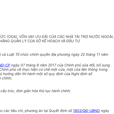
ỨC (ODA), VỐN VAY ƯU ĐÃI CỦA CÁC NHÀ TÀI TRỢ NƯỚC NGOÀI,
NĂNG QUẢN LÝ CỦA SỞ KẾ HOẠCH VÀ ĐẦU TƯ
ủ và Luật Tổ chức chính quyền địa phương ngày 22 tháng 11 năm
NĐ-CP
ngày 07 tháng 8 năm 2017 của Chính phủ sửa đổi, bổ sung
ính phủ về thực hiện cơ chế một cửa, một cửa liên thông trong
 hướng dẫn thi hành một số quy định của Nghị định số
 chính;
ấu trúc, đơn giản hóa thủ tục hành chính;
eo các tiêu chí, phương án tại Quyết định số
1802/QĐ-UBND
ngày