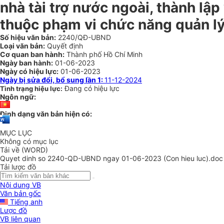
nhà tài trợ nước ngoài, thành lậ
thuộc phạm vi chức năng quản l
Số hiệu văn bản:
2240/QĐ-UBND
Loại văn bản:
Quyết định
Cơ quan ban hành:
Thành phố Hồ Chí Minh
Ngày ban hành:
01-06-2023
Ngày có hiệu lực:
01-06-2023
Ngày bị sửa đổi, bổ sung lần 1:
11-12-2024
Đang có hiệu lực
Tình trạng hiệu lực:
Ngôn ngữ:
Định dạng văn bản hiện có:
MỤC LỤC
Không có mục lục
Tải về (WORD)
Quyet dinh so 2240-QD-UBND ngay 01-06-2023 (Con hieu luc).doc
Tải lược đồ
Nội dung VB
Văn bản gốc
Tiếng anh
Lược đồ
VB liên quan