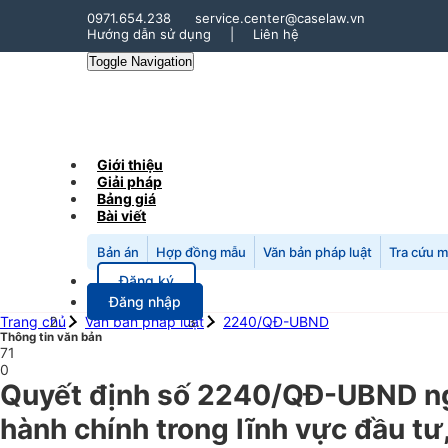
0971.654.238
service.center@caselaw.vn
Hướng dẫn sử dụng
|
Liên hệ
Toggle Navigation
Giới thiệu
Giải pháp
Bảng giá
Bài viết
Bản án
Hợp đồng mẫu
Văn bản pháp luật
Tra cứu 
Đăng ký
Đăng nhập
Trang chủ
Văn bản pháp luật
2240/QĐ-UBND
Thông tin văn bản
71
0
Quyết định số 2240/QĐ-UBND ngày
hành chính trong lĩnh vực đầu tư,