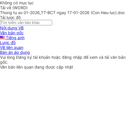
Không có mục lục
Tải về (WORD)
Thong tu so 01-2026_TT-BCT ngay 17-01-2026 (Con hieu luc).doc
Tải lược đồ
Nội dung VB
Văn bản gốc
Tiếng anh
Lược đồ
VB liên quan
Bản án áp dụng
Vui lòng
Đăng ký
tài khoản hoặc
đăng nhập
để xem và tải văn bản
gốc.
Văn bản liên quan đang được cập nhật