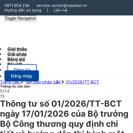
0971.654.238
service.center@caselaw.vn
Hướng dẫn sử dụng
|
Liên hệ
Toggle Navigation
Giới thiệu
Giải pháp
Bảng giá
Bài viết
Đăng ký
Đăng nhập
Trang chủ
Văn bản pháp luật
01/2026/TT-BCT
Thông tin văn bản
5114
15
Thông tư số 01/2026/TT-BCT
ngày 17/01/2026 của Bộ trưởng
Bộ Công thương quy định chi