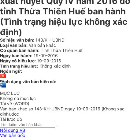
xuất huyết Quý IV năm 2016 do
tỉnh Thừa Thiên Huế ban hành
(Tình trạng hiệu lực không xác
định)
Số hiệu văn bản:
143/KH-UBND
Loại văn bản:
Văn bản khác
Cơ quan ban hành:
Tỉnh Thừa Thiên Huế
Ngày ban hành:
19-09-2016
Ngày có hiệu lực:
19-09-2016
Không xác định
Tình trạng hiệu lực:
Ngôn ngữ:
Định dạng văn bản hiện có:
MỤC LỤC
Không có mục lục
Tải về (WORD)
Van ban khac so 143-KH-UBND ngay 19-09-2016 (Khong xac
dinh).doc
Tải lược đồ
Nội dung VB
Văn bản gốc