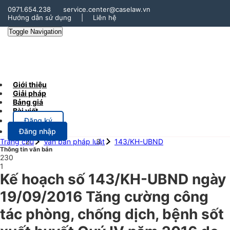
0971.654.238
service.center@caselaw.vn
Hướng dẫn sử dụng
|
Liên hệ
Toggle Navigation
Giới thiệu
Giải pháp
Bảng giá
Bài viết
Đăng ký
Đăng nhập
Trang chủ
Văn bản pháp luật
143/KH-UBND
Thông tin văn bản
230
1
Kế hoạch số 143/KH-UBND ngày
19/09/2016 Tăng cường công
tác phòng, chống dịch, bệnh sốt