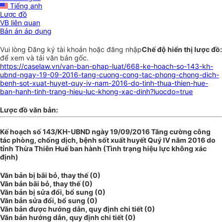
Tiếng anh
Lược đồ
VB liên quan
Bản án áp dụng
Vui lòng
Đăng ký
tài khoản hoặc
đăng nhập
Chế độ hiển thị lược đồ:
để xem và tải văn bản gốc.
https://caselaw.vn/van-ban-phap-luat/668-ke-hoach-so-143-kh-
ubnd-ngay-19-09-2016-tang-cuong-cong-tac-phong-chong-dich-
benh-sot-xuat-huyet-quy-iv-nam-2016-do-tinh-thua-thien-hue-
ban-hanh-tinh-trang-hieu-luc-khong-xac-dinh?luocdo=true
Lược đồ văn bản:
Kế hoạch số 143/KH-UBND ngày 19/09/2016 Tăng cường công
tác phòng, chống dịch, bệnh sốt xuất huyết Quý IV năm 2016 do
tỉnh Thừa Thiên Huế ban hành (Tình trạng hiệu lực không xác
định)
Văn bản bị bãi bỏ, thay thế (0)
Văn bản bãi bỏ, thay thế (0)
Văn bản bị sửa đổi, bổ sung (0)
Văn bản sửa đổi, bổ sung (0)
Văn bản được hướng dẫn, quy định chi tiết (0)
Văn bản hướng dẫn, quy định chi tiết (0)