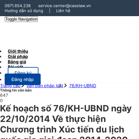
0971.654.238
service.center@caselaw.vn
Hướng dẫn sử dụng
|
Liên hệ
Toggle Navigation
Giới thiệu
Giải pháp
Bảng giá
Bài viết
Đăng ký
Đăng nhập
Trang chủ
Văn bản pháp luật
76/KH-UBND
Thông tin văn bản
647
0
Kế hoạch số 76/KH-UBND ngày
22/10/2014 Về thực hiện
Chương trình Xúc tiến du lịch