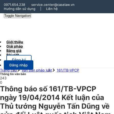
0971.654.238
service.center@caselaw.vn
Hướng dẫn sử dụng
|
Liên hệ
Toggle Navigation
Giới thiệu
Giải pháp
Bảng giá
Bài viết
Đăng ký
Đăng nhập
Trang chủ
Văn bản pháp luật
161/TB-VPCP
Thông tin văn bản
243
0
Thông báo số 161/TB-VPCP
ngày 19/04/2014 Kết luận của
Thủ tướng Nguyễn Tấn Dũng về