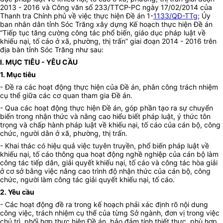
2013 - 2016 và Công văn số 233/TTCP-PC ngày 17/02/2014 của
Thanh tra Chính phủ về việc thực hiện Đề án 1-
1133/QĐ-TTg
; Ủy
ban nhân dân tỉnh Sóc Trăng xây dựng Kế hoạch thực hiện Đề án
“Tiếp tục tăng cường công tác phổ biến, giáo dục pháp luật về
khiếu nại, tố cáo ở xã, phường, thị trấn” giai đoạn 2014 - 2016 trên
địa bàn tỉnh Sóc Trăng như sau:
I. MỤC TIÊU - YÊU CẦU
1. Mục tiêu
- Đề ra các hoạt động thực hiện của Đề án, phân công trách nhiệm
cụ thể giữa các cơ quan tham gia Đề án.
- Qua các hoạt động thực hiện Đề án, góp phần tạo ra sự chuyển
biến trong nhận thức và nâng cao hiểu biết pháp luật, ý thức tôn
trọng và chấp hành pháp luật về khiếu nại, tố cáo của cán bộ, công
chức, người dân ở xã, phường, thị trấn.
- Khai thác có hiệu quả việc tuyên truyền, phổ biến pháp luật về
khiếu nại, tố cáo thông qua hoạt động nghề nghiệp của cán bộ làm
công tác tiếp dân, giải quyết khiếu nại, tố cáo và công tác hòa giải
ở cơ sở bằng việc nâng cao trình độ nhận thức của cán bộ, công
chức, người làm công tác giải quyết khiếu nại, tố cáo.
2. Yêu cầu
- Các hoạt động đề ra trong kế hoạch phải xác định rõ nội dung
công việc, trách nhiệm cụ thể của từng Sở ngành, đơn vị trong việc
chủ trì, phối hợp thực hiện Đề án, bảo đảm tính thiết thực, phù hợp