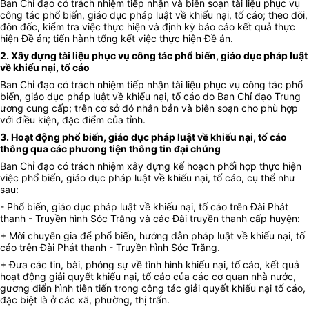
Ban Chỉ đạo có trách nhiệm tiếp nhận và biên soạn tài liệu phục vụ
công tác phổ biến, giáo dục pháp luật về khiếu nại, tố cáo; theo dõi,
đôn đốc, kiểm tra việc thực hiện và định kỳ báo cáo kết quả thực
hiện Đề án; tiến hành tổng kết việc thực hiện Đề án.
2. Xây dựng tài liệu phục vụ công tác phổ biến, giáo dục pháp luật
về khiếu nại, tố cáo
Ban Chỉ đạo có trách nhiệm tiếp nhận tài liệu phục vụ công tác phổ
biến, giáo dục pháp luật về khiếu nại, tố cáo do Ban Chỉ đạo Trung
ương cung cấp; trên cơ sở đó nhân bản và biên soạn cho phù hợp
với điều kiện, đặc điểm của tỉnh.
3. Hoạt động phổ biến, giáo dục pháp luật về khiếu nại, tố cáo
thông qua các phương tiện thông tin đại chúng
Ban Chỉ đạo có trách nhiệm xây dựng kế hoạch phối hợp thực hiện
việc phổ biến, giáo dục pháp luật về khiếu nại, tố cáo, cụ thể như
sau:
- Phổ biến, giáo dục pháp luật về khiếu nại, tố cáo trên Đài Phát
thanh - Truyền hình Sóc Trăng và các Đài truyền thanh cấp huyện:
+ Mời chuyên gia để phổ biến, hướng dẫn pháp luật về khiếu nại, tố
cáo trên Đài Phát thanh - Truyền hình Sóc Trăng.
+ Đưa các tin, bài, phóng sự về tình hình khiếu nại, tố cáo, kết quả
hoạt động giải quyết khiếu nại, tố cáo của các cơ quan nhà nước,
gương điển hình tiên tiến trong công tác giải quyết khiếu nại tố cáo,
đặc biệt là ở các xã, phường, thị trấn.