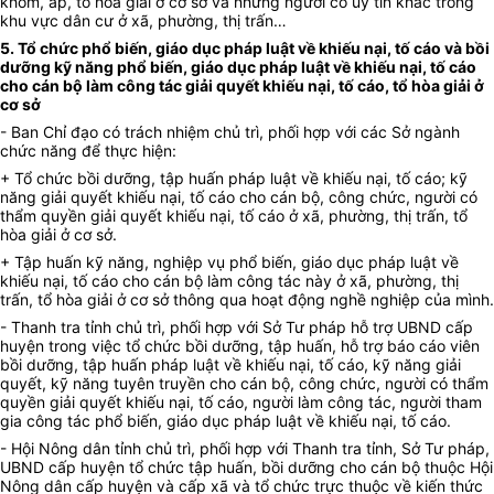
khóm, ấp, tổ hòa giải ở cơ sở và những người có uy tín khác trong
khu vực dân cư ở xã, phường, thị trấn…
5. Tổ chức phổ biến, giáo dục pháp luật về khiếu nại, tố cáo và bồi
dưỡng kỹ năng phổ biến, giáo dục pháp luật về khiếu nại, tố cáo
cho cán bộ làm công tác giải quyết khiếu nại, tố cáo, tổ hòa giải ở
cơ sở
- Ban Chỉ đạo có trách nhiệm chủ trì, phối hợp với các Sở ngành
chức năng để thực hiện:
+ Tổ chức bồi dưỡng, tập huấn pháp luật về khiếu nại, tố cáo; kỹ
năng giải quyết khiếu nại, tố cáo cho cán bộ, công chức, người có
thẩm quyền giải quyết khiếu nại, tố cáo ở xã, phường, thị trấn, tổ
hòa giải ở cơ sở.
+ Tập huấn kỹ năng, nghiệp vụ phổ biến, giáo dục pháp luật về
khiếu nại, tố cáo cho cán bộ làm công tác này ở xã, phường, thị
trấn, tổ hòa giải ở cơ sở thông qua hoạt động nghề nghiệp của mình.
- Thanh tra tỉnh chủ trì, phối hợp với Sở Tư pháp hỗ trợ UBND cấp
huyện trong việc tổ chức bồi dưỡng, tập huấn, hỗ trợ báo cáo viên
bồi dưỡng, tập huấn pháp luật về khiếu nại, tố cáo, kỹ năng giải
quyết, kỹ năng tuyên truyền cho cán bộ, công chức, người có thẩm
quyền giải quyết khiếu nại, tố cáo, người làm công tác, người tham
gia công tác phổ biến, giáo dục pháp luật về khiếu nại, tố cáo.
- Hội Nông dân tỉnh chủ trì, phối hợp với Thanh tra tỉnh, Sở Tư pháp,
UBND cấp huyện tổ chức tập huấn, bồi dưỡng cho cán bộ thuộc Hội
Nông dân cấp huyện và cấp xã và tổ chức trực thuộc về kiến thức