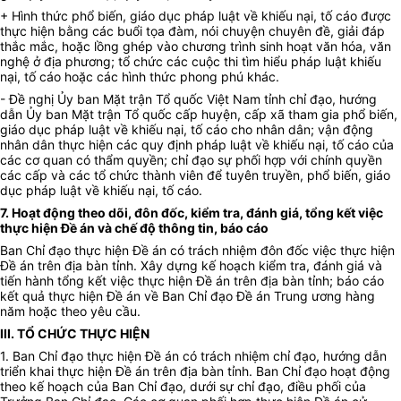
+ Hình thức phổ biến, giáo dục pháp luật về khiếu nại, tố cáo được
thực hiện bằng các buổi tọa đàm, nói chuyện chuyên đề, giải đáp
thắc mắc, hoặc lồng ghép vào chương trình sinh hoạt văn hóa, văn
nghệ ở địa phương; tổ chức các cuộc thi tìm hiểu pháp luật khiếu
nại, tố cáo hoặc các hình thức phong phú khác.
- Đề nghị Ủy ban Mặt trận Tổ quốc Việt Nam tỉnh chỉ đạo, hướng
dẫn Ủy ban Mặt trận Tổ quốc cấp huyện, cấp xã tham gia phổ biến,
giáo dục pháp luật về khiếu nại, tố cáo cho nhân dân; vận động
nhân dân thực hiện các quy định pháp luật về khiếu nại, tố cáo của
các cơ quan có thẩm quyền; chỉ đạo sự phối hợp với chính quyền
các cấp và các tổ chức thành viên để tuyên truyền, phổ biến, giáo
dục pháp luật về khiếu nại, tố cáo.
7. Hoạt động theo dõi, đôn đốc, kiểm tra, đánh giá, tổng kết việc
thực hiện Đề án và chế độ thông tin, báo cáo
Ban Chỉ đạo thực hiện Đề án có trách nhiệm đôn đốc việc thực hiện
Đề án trên địa bàn tỉnh. Xây dựng kế hoạch kiểm tra, đánh giá và
tiến hành tổng kết việc thực hiện Đề án trên địa bàn tỉnh; báo cáo
kết quả thực hiện Đề án về Ban Chỉ đạo Đề án Trung ương hàng
năm hoặc theo yêu cầu.
III. TỔ CHỨC THỰC HIỆN
1. Ban Chỉ đạo thực hiện Đề án có trách nhiệm chỉ đạo, hướng dẫn
triển khai thực hiện Đề án trên địa bàn tỉnh. Ban Chỉ đạo hoạt động
theo kế hoạch của Ban Chỉ đạo, dưới sự chỉ đạo, điều phối của