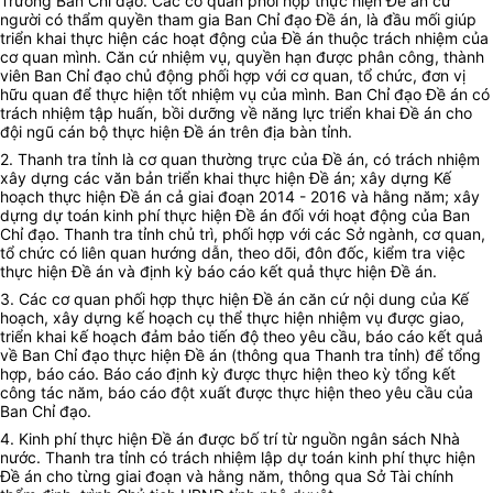
Trưởng Ban Chỉ đạo. Các cơ quan phối hợp thực hiện Đề án cử
người có thẩm quyền tham gia Ban Chỉ đạo Đề án, là đầu mối giúp
triển khai thực hiện các hoạt động của Đề án thuộc trách nhiệm của
cơ quan mình. Căn cứ nhiệm vụ, quyền hạn được phân công, thành
viên Ban Chỉ đạo chủ động phối hợp với cơ quan, tổ chức, đơn vị
hữu quan để thực hiện tốt nhiệm vụ của mình. Ban Chỉ đạo Đề án có
trách nhiệm tập huấn, bồi dưỡng về năng lực triển khai Đề án cho
đội ngũ cán bộ thực hiện Đề án trên địa bàn tỉnh.
2. Thanh tra tỉnh là cơ quan thường trực của Đề án, có trách nhiệm
xây dựng các văn bản triển khai thực hiện Đề án; xây dựng Kế
hoạch thực hiện Đề án cả giai đoạn 2014 - 2016 và hằng năm; xây
dựng dự toán kinh phí thực hiện Đề án đối với hoạt động của Ban
Chỉ đạo. Thanh tra tỉnh chủ trì, phối hợp với các Sở ngành, cơ quan,
tổ chức có liên quan hướng dẫn, theo dõi, đôn đốc, kiểm tra việc
thực hiện Đề án và định kỳ báo cáo kết quả thực hiện Đề án.
3. Các cơ quan phối hợp thực hiện Đề án căn cứ nội dung của Kế
hoạch, xây dựng kế hoạch cụ thể thực hiện nhiệm vụ được giao,
triển khai kế hoạch đảm bảo tiến độ theo yêu cầu, báo cáo kết quả
về Ban Chỉ đạo thực hiện Đề án (thông qua Thanh tra tỉnh) để tổng
hợp, báo cáo. Báo cáo định kỳ được thực hiện theo kỳ tổng kết
công tác năm, báo cáo đột xuất được thực hiện theo yêu cầu của
Ban Chỉ đạo.
4. Kinh phí thực hiện Đề án được bố trí từ nguồn ngân sách Nhà
nước. Thanh tra tỉnh có trách nhiệm lập dự toán kinh phí thực hiện
Đề án cho từng giai đoạn và hằng năm, thông qua Sở Tài chính