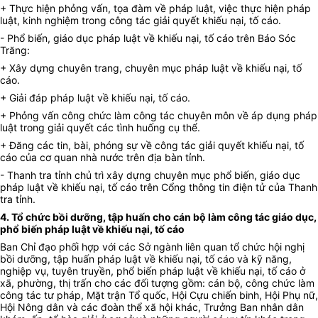
+ Thực hiện phỏng vấn, tọa đàm về pháp luật, việc thực hiện pháp
luật, kinh nghiệm trong công tác giải quyết khiếu nại, tố cáo.
- Phổ biến, giáo dục pháp luật về khiếu nại, tố cáo trên Báo Sóc
Trăng:
+ Xây dựng chuyên trang, chuyên mục pháp luật về khiếu nại, tố
cáo.
+ Giải đáp pháp luật về khiếu nại, tố cáo.
+ Phỏng vấn công chức làm công tác chuyên môn về áp dụng pháp
luật trong giải quyết các tình huống cụ thể.
+ Đăng các tin, bài, phóng sự về công tác giải quyết khiếu nại, tố
cáo của cơ quan nhà nước trên địa bàn tỉnh.
- Thanh tra tỉnh chủ trì xây dựng chuyên mục phổ biến, giáo dục
pháp luật về khiếu nại, tố cáo trên Cổng thông tin điện tử của Thanh
tra tỉnh.
4. Tổ chức bồi dưỡng, tập huấn cho cán bộ làm công tác giáo dục,
phổ biến pháp luật về khiếu nại, tố cáo
Ban Chỉ đạo phối hợp với các Sở ngành liên quan tổ chức hội nghị
bồi dưỡng, tập huấn pháp luật về khiếu nại, tố cáo và kỹ năng,
nghiệp vụ, tuyên truyền, phổ biến pháp luật về khiếu nại, tố cáo ở
xã, phường, thị trấn cho các đối tượng gồm: cán bộ, công chức làm
công tác tư pháp, Mặt trận Tổ quốc, Hội Cựu chiến binh, Hội Phụ nữ,
Hội Nông dân và các đoàn thể xã hội khác, Trưởng Ban nhân dân