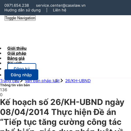
0971.654.238
service.center@caselaw.vn
Hướng dẫn sử dụng
|
Liên hệ
Toggle Navigation
Giới thiệu
Giải pháp
Bảng giá
Bài viết
Đăng ký
Đăng nhập
Trang chủ
Văn bản pháp luật
26/KH-UBND
Thông tin văn bản
136
0
Kế hoạch số 26/KH-UBND ngày
08/04/2014 Thực hiện Đề án
“Tiếp tục tăng cường công tác