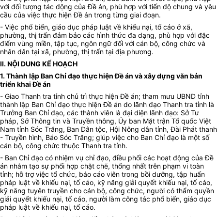
với đối tượng tác động của Đề án, phù hợp với tiến độ chung và yêu
cầu của việc thực hiện Đề án trong từng giai đoạn.
- Việc phổ biến, giáo dục pháp luật về khiếu nại, tố cáo ở xã,
phường, thị trấn đảm bảo các hình thức đa dạng, phù hợp với đặc
điểm vùng miền, tập tục, ngôn ngữ đối với cán bộ, công chức và
nhân dân tại xã, phường, thị trấn tại địa phương.
II. NỘI DUNG KẾ HOẠCH
1. Thành lập Ban Chỉ đạo thực hiện Đề án và xây dựng văn bản
triển khai Đề án
- Giao Thanh tra tỉnh chủ trì thực hiện Đề án; tham mưu UBND tỉnh
thành lập Ban Chỉ đạo thực hiện Đề án do lãnh đạo Thanh tra tỉnh là
Trưởng Ban Chỉ đạo, các thành viên là đại diện lãnh đạo: Sở Tư
pháp, Sở Thông tin và Truyền thông, Ủy ban Mặt trận Tổ quốc Việt
Nam tỉnh Sóc Trăng, Ban Dân tộc, Hội Nông dân tỉnh, Đài Phát thanh
- Truyền hình, Báo Sóc Trăng; giúp việc cho Ban Chỉ đạo là một số
cán bộ, công chức thuộc Thanh tra tỉnh.
- Ban Chỉ đạo có nhiệm vụ chỉ đạo, điều phối các hoạt động của Đề
án nhằm tạo sự phối hợp chặt chẽ, thống nhất trên phạm vi toàn
tỉnh; hỗ trợ việc tổ chức, báo cáo viên trong bồi dưỡng, tập huấn
pháp luật về khiếu nại, tố cáo, kỹ năng giải quyết khiếu nại, tố cáo,
kỹ năng tuyên truyền cho cán bộ, công chức, người có thẩm quyền
giải quyết khiếu nại, tố cáo, người làm công tác phổ biến, giáo dục
pháp luật về khiếu nại, tố cáo.