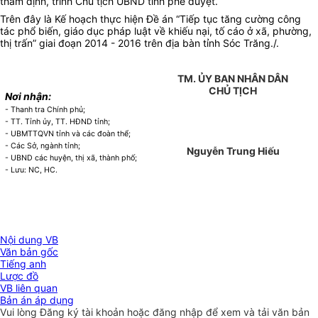
thẩm định, trình Chủ tịch UBND tỉnh phê duyệt.
Trên đây là Kế hoạch thực hiện Đề án “Tiếp tục tăng cường công
tác phổ biến, giáo dục pháp luật về khiếu nại, tố cáo ở xã, phường,
thị trấn” giai đoạn 2014 - 2016 trên địa bàn tỉnh Sóc Trăng./.
TM. ỦY BAN NHÂN DÂN
CHỦ TỊCH
Nơi nhận:
- Thanh tra Chính phủ;
- TT. Tỉnh ủy, TT. HĐND tỉnh;
- UBMTTQVN tỉnh và các đoàn thể;
- Các Sở, ngành tỉnh;
Nguyễn Trung Hiếu
- UBND các huyện, thị xã, thành phố;
- Lưu: NC, HC.
Nội dung VB
Văn bản gốc
Tiếng anh
Lược đồ
VB liên quan
Bản án áp dụng
Vui lòng
Đăng ký
tài khoản hoặc
đăng nhập
để xem và tải văn bản