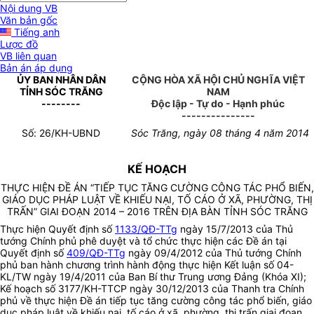
Nội dung VB
Văn bản gốc
Tiếng anh
Lược đồ
VB liên quan
Bản án áp dụng
ỦY BAN NHÂN DÂN
CỘNG HÒA XÃ HỘI CHỦ NGHĨA VIỆT
TỈNH SÓC TRĂNG
NAM
--------
Độc lập - Tự do - Hạnh phúc
---------------
Số: 26/KH-UBND
Sóc Trăng, ngày 08 tháng 4 năm 2014
KẾ HOẠCH
THỰC HIỆN ĐỀ ÁN “TIẾP TỤC TĂNG CƯỜNG CÔNG TÁC PHỔ BIẾN,
GIÁO DỤC PHÁP LUẬT VỀ KHIẾU NẠI, TỐ CÁO Ở XÃ, PHƯỜNG, THỊ
TRẤN” GIAI ĐOẠN 2014 – 2016 TRÊN ĐỊA BÀN TỈNH SÓC TRĂNG
Thực hiện Quyết định số
1133/QĐ-TTg
ngày 15/7/2013 của Thủ
tướng Chính phủ phê duyệt và tổ chức thực hiện các Đề án tại
Quyết định số
409/QĐ-TTg
ngày 09/4/2012 của Thủ tướng Chính
phủ ban hành chương trình hành động thực hiện Kết luận số 04-
KL/TW ngày 19/4/2011 của Ban Bí thư Trung ương Đảng (Khóa XI);
Kế hoạch số 3177/KH-TTCP ngày 30/12/2013 của Thanh tra Chính
phủ về thực hiện Đề án tiếp tục tăng cường công tác phổ biến, giáo
dục pháp luật về khiếu nại, tố cáo ở xã, phường, thị trấn giai đoạn