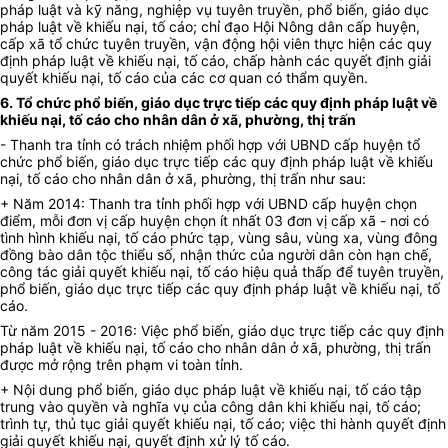
pháp luật và kỹ năng, nghiệp vụ tuyên truyền, phổ biến, giáo dục
pháp luật về khiếu nại, tố cáo; chỉ đạo Hội Nông dân cấp huyện,
cấp xã tổ chức tuyên truyền, vận động hội viên thực hiện các quy
định pháp luật về khiếu nại, tố cáo, chấp hành các quyết định giải
quyết khiếu nại, tố cáo của các cơ quan có thẩm quyền.
6. Tổ chức phổ biến, giáo dục trực tiếp các quy định pháp luật về
khiếu nại, tố cáo cho nhân dân ở xã, phường, thị trấn
- Thanh tra tỉnh có trách nhiệm phối hợp với UBND cấp huyện tổ
chức phổ biến, giáo dục trực tiếp các quy định pháp luật về khiếu
nại, tố cáo cho nhân dân ở xã, phường, thị trấn như sau:
+ Năm 2014: Thanh tra tỉnh phối hợp với UBND cấp huyện chọn
điểm, mỗi đơn vị cấp huyện chọn ít nhất 03 đơn vị cấp xã - nơi có
tình hình khiếu nại, tố cáo phức tạp, vùng sâu, vùng xa, vùng đông
đồng bào dân tộc thiểu số, nhận thức của người dân còn hạn chế,
công tác giải quyết khiếu nại, tố cáo hiệu quả thấp để tuyên truyền,
phổ biến, giáo dục trực tiếp các quy định pháp luật về khiếu nại, tố
cáo.
Từ năm 2015 - 2016: Việc phổ biến, giáo dục trực tiếp các quy định
pháp luật về khiếu nại, tố cáo cho nhân dân ở xã, phường, thị trấn
được mở rộng trên phạm vi toàn tỉnh.
+ Nội dung phổ biến, giáo dục pháp luật về khiếu nại, tố cáo tập
trung vào quyền và nghĩa vụ của công dân khi khiếu nại, tố cáo;
trình tự, thủ tục giải quyết khiếu nại, tố cáo; việc thi hành quyết định
giải quyết khiếu nại, quyết định xử lý tố cáo.