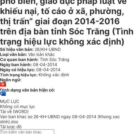
phổ biến, giáo dục pháp luật về
khiếu nại, tố cáo ở xã, phường,
thị trấn” giai đoạn 2014-2016
trên địa bàn tỉnh Sóc Trăng (Tình
trạng hiệu lực không xác định)
Số hiệu văn bản:
26/KH-UBND
Loại văn bản:
Văn bản khác
Cơ quan ban hành:
Tỉnh Sóc Trăng
Ngày ban hành:
08-04-2014
Ngày có hiệu lực:
08-04-2014
Không xác định
Tình trạng hiệu lực:
Ngôn ngữ:
Định dạng văn bản hiện có:
MỤC LỤC
Không có mục lục
Tải về (WORD)
Van ban khac so 26-KH-UBND ngay 08-04-2014 (Khong xac
dinh).doc
Tải lược đồ