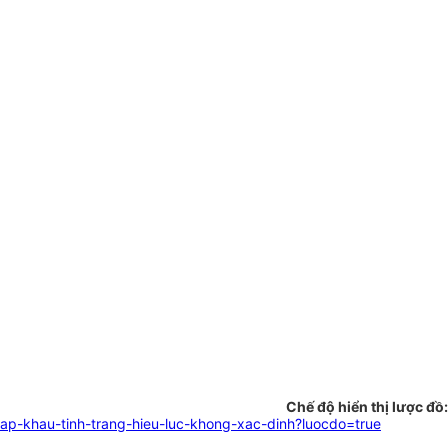
Chế độ hiển thị lược đồ:
ap-khau-tinh-trang-hieu-luc-khong-xac-dinh?luocdo=true