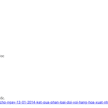
doc
gốc.
tchq-ngay-13-01-2014-ket-qua-phan-loai-doi-voi-hang-hoa-xuat-nh