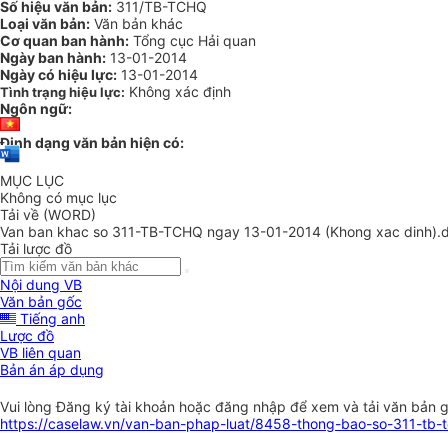
Số hiệu văn bản:
311/TB-TCHQ
Loại văn bản:
Văn bản khác
Cơ quan ban hành:
Tổng cục Hải quan
Ngày ban hành:
13-01-2014
Ngày có hiệu lực:
13-01-2014
Không xác định
Tình trạng hiệu lực:
Ngôn ngữ:
Định dạng văn bản hiện có:
MỤC LỤC
Không có mục lục
Tải về (WORD)
Van ban khac so 311-TB-TCHQ ngay 13-01-2014 (Khong xac dinh).
Tải lược đồ
Nội dung VB
Văn bản gốc
Tiếng anh
Lược đồ
VB liên quan
Bản án áp dụng
Vui lòng
Đăng ký
tài khoản hoặc
đăng nhập
để xem và tải văn bản 
https://caselaw.vn/van-ban-phap-luat/8458-thong-bao-so-311-tb-