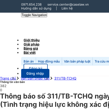
0971.654.238
service.center@caselaw.vn
Hướng dẫn sử dụng
|
Liên hệ
Toggle Navigation
Giới thiệu
Giải pháp
Bảng giá
Bài viết
Bản án
Hợp đồng mẫu
Văn bản pháp luật
Tra cứu 
Đăng ký
Đăng nhập
Trang chủ
Văn bản pháp luật
311/TB-TCHQ
Thông tin văn bản
382
0
Thông báo số 311/TB-TCHQ ngày 1
(Tình trạng hiệu lực không xác đ