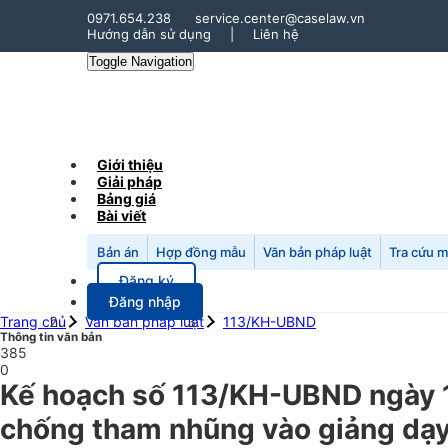
0971.654.238
service.center@caselaw.vn
Hướng dẫn sử dụng
|
Liên hệ
Toggle Navigation
Giới thiệu
Giải pháp
Bảng giá
Bài viết
Bản án
Hợp đồng mẫu
Văn bản pháp luật
Tra cứu 
Đăng ký
Đăng nhập
Trang chủ
Văn bản pháp luật
113/KH-UBND
Thông tin văn bản
385
0
Kế hoạch số 113/KH-UBND ngày 1
chống tham nhũng vào giảng dạy 