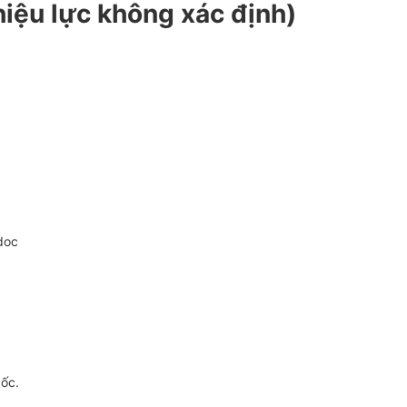
hiệu lực không xác định)
doc
gốc.