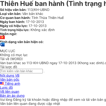
Thiên Huế ban hành (Tình trạng 
Số hiệu văn bản:
113/KH-UBND
Loại văn bản:
Văn bản khác
Cơ quan ban hành:
Tỉnh Thừa Thiên Huế
Ngày ban hành:
17-10-2013
Ngày có hiệu lực:
17-10-2013
Không xác định
Tình trạng hiệu lực:
Ngôn ngữ:
Định dạng văn bản hiện có:
MỤC LỤC
Không có mục lục
Tải về (WORD)
Van ban khac so 113-KH-UBND ngay 17-10-2013 (Khong xac dinh).
Tải lược đồ
Nội dung VB
Văn bản gốc
Tiếng anh
Lược đồ
VB liên quan
Bản án áp dụng
Vui lòng
Đăng ký
tài khoản hoặc
đăng nhập
để xem và tải văn bản 
Văn bản liên quan đang được cập nhật