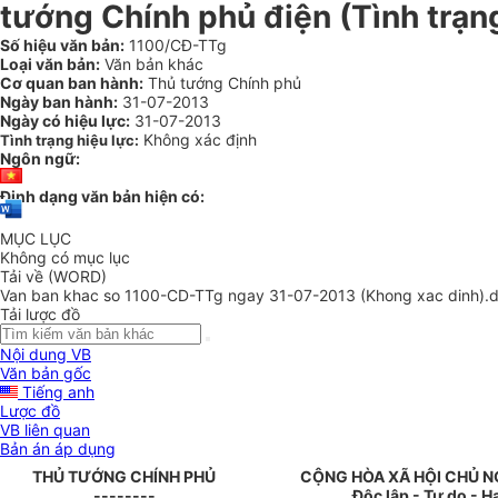
tướng Chính phủ điện (Tình trạn
Số hiệu văn bản:
1100/CĐ-TTg
Loại văn bản:
Văn bản khác
Cơ quan ban hành:
Thủ tướng Chính phủ
Ngày ban hành:
31-07-2013
Ngày có hiệu lực:
31-07-2013
Không xác định
Tình trạng hiệu lực:
Ngôn ngữ:
Định dạng văn bản hiện có:
MỤC LỤC
Không có mục lục
Tải về (WORD)
Van ban khac so 1100-CD-TTg ngay 31-07-2013 (Khong xac dinh).
Tải lược đồ
Nội dung VB
Văn bản gốc
Tiếng anh
Lược đồ
VB liên quan
Bản án áp dụng
THỦ TƯỚNG CHÍNH PHỦ
CỘNG HÒA XÃ HỘI CHỦ N
--------
Độc lập - Tự do - 