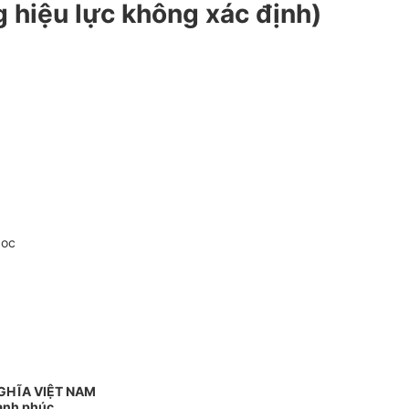
g hiệu lực không xác định)
doc
GHĨA VIỆT NAM
Hạnh phúc