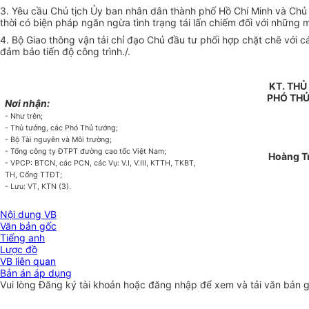
3. Yêu cầu Chủ tịch Ủy ban nhân dân thành phố Hồ Chí Minh và Chủ
thời có biện pháp ngăn ngừa tình trạng tái lấn chiếm đối với những 
4. Bộ Giao thông vận tải chỉ đạo Chủ đầu tư phối hợp chặt chẽ với c
đảm bảo tiến độ công trình./.
KT. TH
PHÓ TH
Nơi nhận:
- Như trên;
- Thủ tướng, các Phó Thủ tướng;
- Bộ Tài nguyên và Môi trường;
- Tổng công ty ĐTPT đường cao tốc Việt Nam;
Hoàng T
- VPCP: BTCN, các PCN, các Vụ: V.I, V.III, KTTH, TKBT,
TH, Cổng TTĐT;
- Lưu: VT, KTN (3).
Nội dung VB
Văn bản gốc
Tiếng anh
Lược đồ
VB liên quan
Bản án áp dụng
Vui lòng
Đăng ký
tài khoản hoặc
đăng nhập
để xem và tải văn bản 