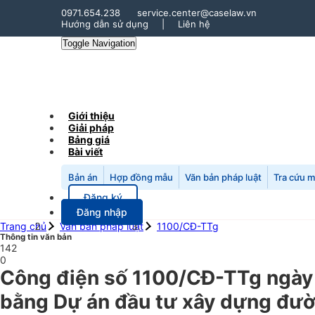
0971.654.238
service.center@caselaw.vn
Hướng dẫn sử dụng
|
Liên hệ
Toggle Navigation
Giới thiệu
Giải pháp
Bảng giá
Bài viết
Bản án
Hợp đồng mẫu
Văn bản pháp luật
Tra cứu 
Đăng ký
Đăng nhập
Trang chủ
Văn bản pháp luật
1100/CĐ-TTg
Thông tin văn bản
142
0
Công điện số 1100/CĐ-TTg ngày 
bằng Dự án đầu tư xây dựng đườ