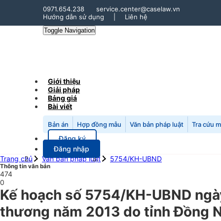
0971.654.238
service.center@caselaw.vn
Hướng dẫn sử dụng
|
Liên hệ
Toggle Navigation
Giới thiệu
Giải pháp
Bảng giá
Bài viết
Bản án
Hợp đồng mẫu
Văn bản pháp luật
Tra cứu 
Đăng ký
Đăng nhập
Trang chủ
Văn bản pháp luật
5754/KH-UBND
Thông tin văn bản
474
0
Kế hoạch số 5754/KH-UBND ngày 
thương năm 2013 do tỉnh Đồng Na