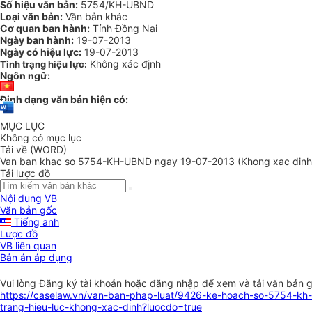
Số hiệu văn bản:
5754/KH-UBND
Loại văn bản:
Văn bản khác
Cơ quan ban hành:
Tỉnh Đồng Nai
Ngày ban hành:
19-07-2013
Ngày có hiệu lực:
19-07-2013
Không xác định
Tình trạng hiệu lực:
Ngôn ngữ:
Định dạng văn bản hiện có:
MỤC LỤC
Không có mục lục
Tải về (WORD)
Van ban khac so 5754-KH-UBND ngay 19-07-2013 (Khong xac dinh
Tải lược đồ
Nội dung VB
Văn bản gốc
Tiếng anh
Lược đồ
VB liên quan
Bản án áp dụng
Vui lòng
Đăng ký
tài khoản hoặc
đăng nhập
để xem và tải văn bản 
https://caselaw.vn/van-ban-phap-luat/9426-ke-hoach-so-5754-kh
trang-hieu-luc-khong-xac-dinh?luocdo=true