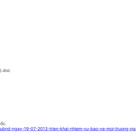
).doc
gốc.
-ubnd-ngay-19-07-2013-trien-khai-nhiem-vu-bao-ve-moi-truong-n