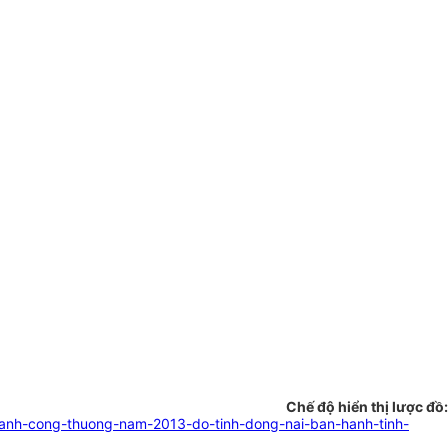
Chế độ hiển thị lược đồ:
ganh-cong-thuong-nam-2013-do-tinh-dong-nai-ban-hanh-tinh-