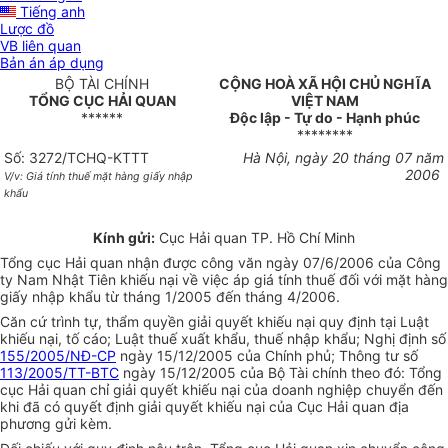
Tiếng anh
Lược đồ
VB liên quan
Bản án áp dụng
BỘ TÀI CHÍNH
CỘNG HOÀ XÃ HỘI CHỦ NGHĨA
TỔNG CỤC HẢI QUAN
VIỆT NAM
******
Độc lập - Tự do - Hạnh phúc
********
Số: 3272/TCHQ-KTTT
Hà Nội, ngày 20 tháng 07 năm
2006
V/v: Giá tính thuế mặt hàng giấy nhập
khẩu
Kính gửi:
Cục Hải quan TP. Hồ Chí Minh
Tổng cục Hải quan nhận được công văn ngày 07/6/2006 của Công
ty Nam Nhật Tiên khiếu nại về việc áp giá tính thuế đối với mặt hàng
giấy nhập khẩu từ tháng 1/2005 đến tháng 4/2006.
Căn cứ trình tự, thẩm quyền giải quyết khiếu nại quy định tại Luật
khiếu nại, tố cáo; Luật thuế xuất khẩu, thuế nhập khẩu; Nghị định số
155/2005/NĐ-CP
ngày 15/12/2005 của Chính phủ; Thông tư số
113/2005/TT-BTC
ngày 15/12/2005 của Bộ Tài chính theo đó: Tổng
cục Hải quan chỉ giải quyết khiếu nại của doanh nghiệp chuyển đến
khi đã có quyết định giải quyết khiếu nại của Cục Hải quan địa
phương gửi kèm.