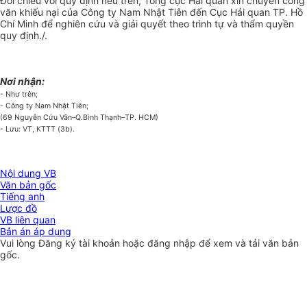
Đối chiếu với quy định nêu trên, Tổng cục Hải quan xin chuyển công
văn khiếu nại của Công ty Nam Nhật Tiên đến Cục Hải quan TP. Hồ
Chí Minh để nghiên cứu và giải quyết theo trình tự và thẩm quyền
quy định./.
Nơi nhận:
- Như trên;
- Công ty Nam Nhật Tiên;
(69 Nguyễn Cửu Vân–Q.Bình Thạnh–TP. HCM)
- Lưu: VT, KTTT (3b).
Nội dung VB
Văn bản gốc
Tiếng anh
Lược đồ
VB liên quan
Bản án áp dụng
Vui lòng
Đăng ký
tài khoản hoặc
đăng nhập
để xem và tải văn bản
gốc.