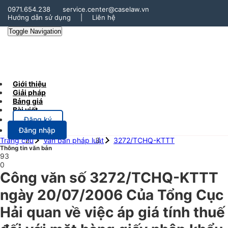
0971.654.238
service.center@caselaw.vn
Hướng dẫn sử dụng
|
Liên hệ
Toggle Navigation
Giới thiệu
Giải pháp
Bảng giá
Bài viết
Đăng ký
Đăng nhập
Trang chủ
Văn bản pháp luật
3272/TCHQ-KTTT
Thông tin văn bản
93
0
Công văn số 3272/TCHQ-KTTT
ngày 20/07/2006 Của Tổng Cục
Hải quan về việc áp giá tính thuế