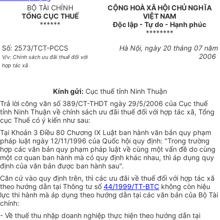
BỘ TÀI CHÍNH
CỘNG HOÀ XÃ HỘI CHỦ NGHĨA
TỔNG CỤC THUẾ
VIỆT NAM
******
Độc lập - Tự do - Hạnh phúc
********
Số: 2573/TCT-PCCS
Hà Nội, ngày 20 tháng 07 năm
2006
V/v: Chính sách ưu đãi thuế đối với
hợp tác xã
Kính gửi:
Cục thuế tỉnh Ninh Thuận
Trả lời công văn số 389/CT-THDT ngày 29/5/2006 của Cục thuế
tỉnh Ninh Thuận về chính sách ưu đãi thuế đối với hợp tác xã, Tổng
cục Thuế có ý kiến như sau:
Tại Khoản 3 Điều 80 Chương IX Luật ban hành văn bản quy phạm
pháp luật ngày 12/11/1996 của Quốc hội quy định: "Trong trường
hợp các văn bản quy phạm pháp luật về cùng một vấn đề do cùng
một cơ quan ban hành mà có quy định khác nhau, thì áp dụng quy
định của văn bản được ban hành sau".
Căn cứ vào quy định trên, thì các ưu đãi về thuế đối với hợp tác xã
theo hướng dẫn tại Thông tư số
44/1999/TT-BTC
không còn hiệu
lực thi hành mà áp dụng theo hướng dẫn tại các văn bản của Bộ Tài
chính:
- Về thuế thu nhập doanh nghiệp thực hiện theo hướng dẫn tại