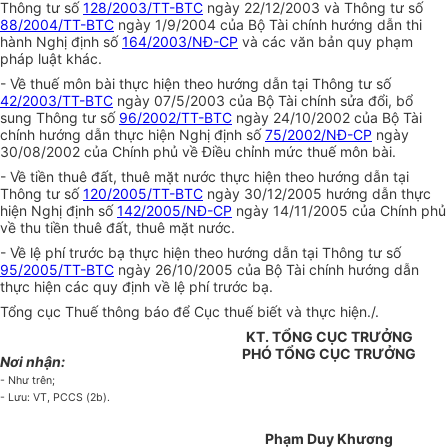
Thông tư số
128/2003/TT-BTC
ngày 22/12/2003 và Thông tư số
88/2004/TT-BTC
ngày 1/9/2004 của Bộ Tài chính hướng dẫn thi
hành Nghị định số
164/2003/NĐ-CP
và các văn bản quy phạm
pháp luật khác.
- Về thuế môn bài thực hiện theo hướng dẫn tại Thông tư số
42/2003/TT-BTC
ngày 07/5/2003 của Bộ Tài chính sửa đổi, bổ
sung Thông tư số
96/2002/TT-BTC
ngày 24/10/2002 của Bộ Tài
chính hướng dẫn thực hiện Nghị định số
75/2002/NĐ-CP
ngày
30/08/2002 của Chính phủ về Điều chỉnh mức thuế môn bài.
- Về tiền thuê đất, thuê mặt nước thực hiện theo hướng dẫn tại
Thông tư số
120/2005/TT-BTC
ngày 30/12/2005 hướng dẫn thực
hiện Nghị định số
142/2005/NĐ-CP
ngày 14/11/2005 của Chính phủ
về thu tiền thuê đất, thuê mặt nước.
- Về lệ phí trước bạ thực hiện theo hướng dẫn tại Thông tư số
95/2005/TT-BTC
ngày 26/10/2005 của Bộ Tài chính hướng dẫn
thực hiện các quy định về lệ phí trước bạ.
Tổng cục Thuế thông báo để Cục thuế biết và thực hiện./.
KT. TỔNG CỤC TRƯỞNG
PHÓ TỔNG CỤC TRƯỞNG
Nơi nhận:
- Như trên;
- Lưu: VT, PCCS (2b).
Phạm Duy Khương