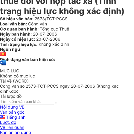
thuế đối với hợp tác xã (Tình
trạng hiệu lực không xác định)
Số hiệu văn bản:
2573/TCT-PCCS
Loại văn bản:
Công văn
Cơ quan ban hành:
Tổng cục Thuế
Ngày ban hành:
20-07-2006
Ngày có hiệu lực:
20-07-2006
Không xác định
Tình trạng hiệu lực:
Ngôn ngữ:
Định dạng văn bản hiện có:
MỤC LỤC
Không có mục lục
Tải về (WORD)
Cong van so 2573-TCT-PCCS ngay 20-07-2006 (Khong xac
dinh).doc
Tải lược đồ
Nội dung VB
Văn bản gốc
Tiếng anh
Lược đồ
VB liên quan
Bản án áp dụng