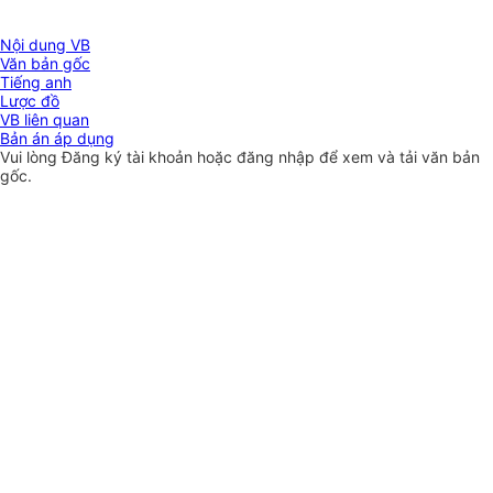
Nội dung VB
Văn bản gốc
Tiếng anh
Lược đồ
VB liên quan
Bản án áp dụng
Vui lòng
Đăng ký
tài khoản hoặc
đăng nhập
để xem và tải văn bản
gốc.