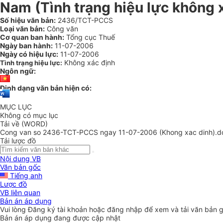
Nam (Tình trạng hiệu lực không 
Số hiệu văn bản:
2436/TCT-PCCS
Loại văn bản:
Công văn
Cơ quan ban hành:
Tổng cục Thuế
Ngày ban hành:
11-07-2006
Ngày có hiệu lực:
11-07-2006
Không xác định
Tình trạng hiệu lực:
Ngôn ngữ:
Định dạng văn bản hiện có:
MỤC LỤC
Không có mục lục
Tải về (WORD)
Cong van so 2436-TCT-PCCS ngay 11-07-2006 (Khong xac dinh).d
Tải lược đồ
Nội dung VB
Văn bản gốc
Tiếng anh
Lược đồ
VB liên quan
Bản án áp dụng
Vui lòng
Đăng ký
tài khoản hoặc
đăng nhập
để xem và tải văn bản 
Bản án áp dụng đang được cập nhật