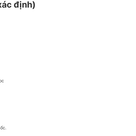
xác định)
oc
gốc.