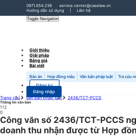
0971.654.238
service.center@caselaw.vn
Hướng dẫn sử dụng
|
Liên hệ
Toggle Navigation
Giới thiệu
Giải pháp
Bảng giá
Bài viết
Bản án
Hợp đồng mẫu
Văn bản pháp luật
Tra cứu 
Đăng ký
Đăng nhập
Trang chủ
Văn bản pháp luật
2436/TCT-PCCS
Thông tin văn bản
112
0
Công văn số 2436/TCT-PCCS ngày
doanh thu nhận được từ Hợp đồng