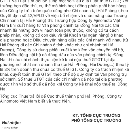
GTGT và Luật sửa đổi bổ sung một số Điều của Luật thuế GTGT; xét
trường hợp đặc thù, cụ thể mô hình hoạt động phân phối bán hàng
của Công ty trên toàn quốc cũng như Chi nhánh tại Hải Phòng (theo
Quyết định số 42/VPLD về việc bổ nhiệm và chức năng của Trưởng
Chi nhánh tại Hải Phòng) thì: Trường hợp Công ty Ajinomoto Việt
Nam khi xuất hàng từ Văn phòng chính tại Đồng Nai tới các Chi
nhánh (là những đơn vị hạch toán phụ thuộc, không có tư cách
pháp nhân, không có con dấu và tài Khoản tại ngân hàng) ở khác
địa phương hoặc Điều chuyển hàng giữa các Chi nhánh với nhau (từ
Hải Phòng đi các Chi nhánh ở tỉnh khác như chi nhánh tại Hải
Dương), Công ty sử dụng phiếu xuất kho kiêm vận chuyển nội bộ,
lệnh Điều động nội bộ có đóng dấu của văn phòng chính tại Đồng
Nai thì các chi nhánh thực hiện kê khai nộp thuế GTGT tại địa
phương nơi phát sinh doanh thu (tại Hải Phòng, Hải Dương…) theo tỷ
lệ 3% trên doanh thu chưa có thuế GTGT. Công ty có trách nhiệm kê
khai, quyết toán thuế GTGT theo chế độ quy định tại Văn phòng trụ
sở chính. Số thuế GTGT của các chi nhánh đã nộp tại địa phương
được tính vào số thuế đã nộp khi Công ty kê khai nộp thuế tại Đồng
Nai.
Tổng cục Thuế trả lời để Cục thuế thành phố Hải Phòng, Công ty
Ajinomoto Việt Nam biết và thực hiện.
KT. TỔNG CỤC TRƯỞNG
PHÓ TỔNG CỤC TRƯỞNG
Nơi nhận:
- Như trên;