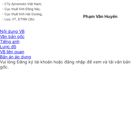
- CTy Ajinomoto Việt Nam;
- Cục thuế tỉnh Đồng Nai;
- Cục thuế tỉnh Hải Dương;
Phạm Văn Huyến
- Lưu: VT, ĐTNN (2b).
Nội dung VB
Văn bản gốc
Tiếng anh
Lược đồ
VB liên quan
Bản án áp dụng
Vui lòng
Đăng ký
tài khoản hoặc
đăng nhập
để xem và tải văn bản
gốc.