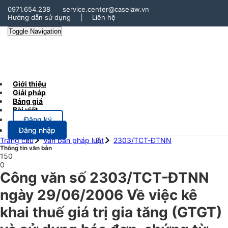
0971.654.238
service.center@caselaw.vn
Hướng dẫn sử dụng
|
Liên hệ
Toggle Navigation
Giới thiệu
Giải pháp
Bảng giá
Bài viết
Đăng ký
Đăng nhập
Trang chủ
Văn bản pháp luật
2303/TCT-ĐTNN
Thông tin văn bản
150
0
Công văn số 2303/TCT-ĐTNN
ngày 29/06/2006 Về việc kê
khai thuế giá trị gia tăng (GTGT)