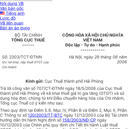
Nội dung VB
Văn bản gốc
Tiếng anh
Lược đồ
VB liên quan
Bản án áp dụng
BỘ TÀI CHÍNH
CỘNG HÒA XÃ HỘI CHỦ NGHĨA
TỔNG CỤC THUẾ
VIỆT NAM
------
Độc lập - Tự do - Hạnh phúc
------------
Số: 2303/TCT-ĐTNN
Hà Nội, ngày 29 tháng 06 năm
2006
V/v: kê khai, nộp thuế GTGT của
Chi nhánh
Kính gửi:
Cục Thuế thành phố Hải Phòng
Trả lời công văn số 707/CT-ĐTNN ngày 18/5/2006 của Cục thuế
thành phố Hải Phòng về kê khai thuế giá trị gia tăng (GTGT) và sử
dụng hóa đơn, chứng từ khi Điều chuyển hàng hóa của Chi nhánh,
Tổng cục Thuế có ý kiến như sau:
Theo quy định tại Điểm 5.6, Mục IV, Phần B và Điểm 2, Mục II, Phần
C Thông tư số
120/2003/TT-BTC
ngày 12/12/2003 của Bộ Tài chính
hướng dẫn thi hành Nghị định số
158/2003/NĐ-CP
ngày
10/12/2003 của Chính phủ quy định chi Tiết thi hành Luật thuế