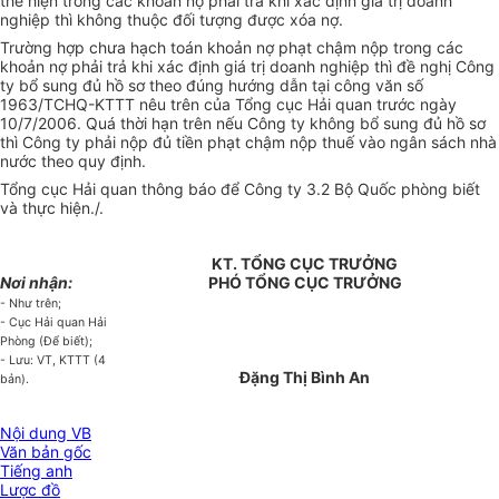
thể hiện trong các khoản nợ phải trả khi xác định giá trị doanh
nghiệp thì không thuộc đối tượng được xóa nợ.
Trường hợp chưa hạch toán khoản nợ phạt chậm nộp trong các
khoản nợ phải trả khi xác định giá trị doanh nghiệp thì đề nghị Công
ty bổ sung đủ hồ sơ theo đúng hướng dẫn tại công văn số
1963/TCHQ-KTTT nêu trên của Tổng cục Hải quan trước ngày
10/7/2006. Quá thời hạn trên nếu Công ty không bổ sung đủ hồ sơ
thì Công ty phải nộp đủ tiền phạt chậm nộp thuế vào ngân sách nhà
nước theo quy định.
Tổng cục Hải quan thông báo để Công ty 3.2 Bộ Quốc phòng biết
và thực hiện./.
KT. TỔNG CỤC TRƯỞNG
Nơi nhận:
PHÓ TỔNG CỤC TRƯỞNG
- Như trên;
- Cục Hải quan Hải
Phòng (Để biết);
- Lưu: VT, KTTT (4
Đặng Thị Bình An
bản).
Nội dung VB
Văn bản gốc
Tiếng anh
Lược đồ