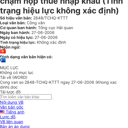
chậm nộp thuế nhập khẩu (Tình
trạng hiệu lực không xác định)
Số hiệu văn bản:
2848/TCHQ-KTTT
Loại văn bản:
Công văn
Cơ quan ban hành:
Tổng cục Hải quan
Ngày ban hành:
27-06-2006
Ngày có hiệu lực:
27-06-2006
Không xác định
Tình trạng hiệu lực:
Ngôn ngữ:
Định dạng văn bản hiện có:
MỤC LỤC
Không có mục lục
Tải về (WORD)
Cong van so 2848-TCHQ-KTTT ngay 27-06-2006 (Khong xac
dinh).doc
Tải lược đồ
Nội dung VB
Văn bản gốc
Tiếng anh
Lược đồ
VB liên quan
Bản án áp dụng