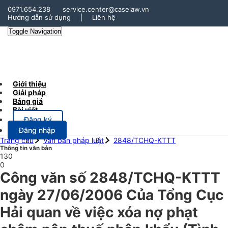
0971.654.238
service.center@caselaw.vn
Hướng dẫn sử dụng
|
Liên hệ
Toggle Navigation
Giới thiệu
Giải pháp
Bảng giá
Bài viết
Đăng ký
Đăng nhập
Trang chủ
Văn bản pháp luật
2848/TCHQ-KTTT
Thông tin văn bản
130
0
Công văn số 2848/TCHQ-KTTT
ngày 27/06/2006 Của Tổng Cục
Hải quan về việc xóa nợ phạt