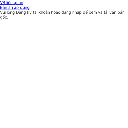
VB liên quan
Bản án áp dụng
Vui lòng
Đăng ký
tài khoản hoặc
đăng nhập
để xem và tải văn bản
gốc.