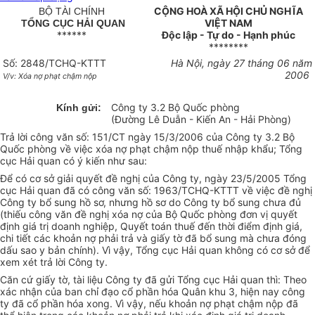
CỘNG HOÀ XÃ HỘI CHỦ NGHĨA
BỘ TÀI CHÍNH
VIỆT NAM
TỔNG CỤC HẢI QUAN
******
Độc lập - Tự do - Hạnh phúc
********
Số: 2848/TCHQ-KTTT
Hà Nội, ngày 27 tháng 06 năm
2006
V/v: Xóa nợ phạt chậm nộp
Công ty 3.2 Bộ Quốc phòng
Kính gửi:
(Đường Lê Duẫn - Kiến An - Hải Phòng)
Trả lời công văn số: 151/CT ngày 15/3/2006 của Công ty 3.2 Bộ
Quốc phòng về việc xóa nợ phạt chậm nộp thuế nhập khẩu; Tổng
cục Hải quan có ý kiến như sau:
Để có cơ sở giải quyết đề nghị của Công ty, ngày 23/5/2005 Tổng
cục Hải quan đã có công văn số: 1963/TCHQ-KTTT về việc đề nghị
Công ty bổ sung hồ sơ, nhưng hồ sơ do Công ty bổ sung chưa đủ
(thiếu công văn đề nghị xóa nợ của Bộ Quốc phòng đơn vị quyết
định giá trị doanh nghiệp, Quyết toán thuế đến thời điểm định giá,
chi tiết các khoản nợ phải trả và giấy tờ đã bổ sung mà chưa đóng
dấu sao y bản chính). Vì vậy, Tổng cục Hải quan không có cơ sở để
xem xét trả lời Công ty.
Căn cứ giấy tờ, tài liệu Công ty đã gửi Tổng cục Hải quan thì: Theo
xác nhận của ban chỉ đạo cổ phần hóa Quân khu 3, hiện nay công
ty đã cổ phần hóa xong. Vì vậy, nếu khoản nợ phạt chậm nộp đã