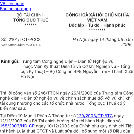
VB liên quan
Bản án áp dụng
BỘ TÀI CHÍNH
CỘNG HOÀ XÃ HỘI CHỦ NGHĨA
TỔNG CỤC THUẾ
VIỆT NAM
******
Độc lập - Tự do - Hạnh phúc
********
Số: 2101/TCT-PCCS
Hà Nội, ngày 14 tháng 06 năm
2006
V/v: Chính sách thuế GTGT
Kính gửi:
Trung tâm Công nghệ Điện – Điện tử Nghiệp vụ
Thuộc Viện Kỹ thuật Điện tử và Cơ khí Nghiệp vụ - Tổng
cục Kỹ thuật – Bộ Công an 499 Nguyễn Trãi – Thanh Xuân
Hà Nội
Trả lời công văn số 246/TTCN ngày 26/4/2006 của Trung tâm Công
nghệ điện – điện tử nghiệp vụ về chính sách thuế đối với vũ khí, khí
tài cung nhượng cho các tổ chức nhà nước, Tổng cục Thuế có ý
kiến như sau:
Tại Điểm 19 Mục II Phần A Thông tư số
120/2003/TT-BTC
ngày
12/12/2003 của Bộ Tài chính hướng dẫn thi hành Nghị định số
158/2003/NĐ-CP
ngày 10/12/2003 của Chính phủ quy định chi Tiết
thi hành Luật thuế GTGT và Luật sửa đổi, bổ sung một số Điều của