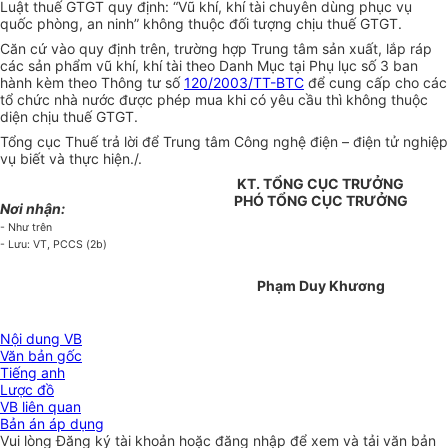
Luật thuế GTGT quy định: “Vũ khí, khí tài chuyên dùng phục vụ
quốc phòng, an ninh” không thuộc đối tượng chịu thuế GTGT.
Căn cứ vào quy định trên, trường hợp Trung tâm sản xuất, lắp ráp
các sản phẩm vũ khí, khí tài theo Danh Mục tại Phụ lục số 3 ban
hành kèm theo Thông tư số
120/2003/TT-BTC
để cung cấp cho các
tổ chức nhà nước được phép mua khi có yêu cầu thì không thuộc
diện chịu thuế GTGT.
Tổng cục Thuế trả lời để Trung tâm Công nghệ điện – điện tử nghiệp
vụ biết và thực hiện./.
KT. TỔNG CỤC TRƯỞNG
PHÓ TỔNG CỤC TRƯỞNG
Nơi nhận:
- Như trên
- Lưu: VT, PCCS (2b)
Phạm Duy Khương
Nội dung VB
Văn bản gốc
Tiếng anh
Lược đồ
VB liên quan
Bản án áp dụng
Vui lòng
Đăng ký
tài khoản hoặc
đăng nhập
để xem và tải văn bản