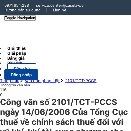
0971.654.238
service.center@caselaw.vn
Hướng dẫn sử dụng
|
Liên hệ
Toggle Navigation
Giới thiệu
Giải pháp
Bảng giá
Bài viết
Đăng ký
Đăng nhập
Trang chủ
Văn bản pháp luật
2101/TCT-PCCS
Thông tin văn bản
116
0
Công văn số 2101/TCT-PCCS
ngày 14/06/2006 Của Tổng Cục
thuế về chính sách thuế đối với