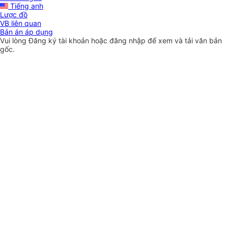
Tiếng anh
Lược đồ
VB liên quan
Bản án áp dụng
Vui lòng
Đăng ký
tài khoản hoặc
đăng nhập
để xem và tải văn bản
gốc.