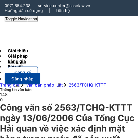
0971.654.238
service.center@caselaw.vn
Hướng dẫn sử dụng
|
Liên hệ
Toggle Navigation
Giới thiệu
Giải pháp
Bảng giá
Bài viết
Đăng ký
Đăng nhập
Trang chủ
Văn bản pháp luật
2563/TCHQ-KTTT
Thông tin văn bản
148
0
Công văn số 2563/TCHQ-KTTT
ngày 13/06/2006 Của Tổng Cục
Hải quan về việc xác định mặt