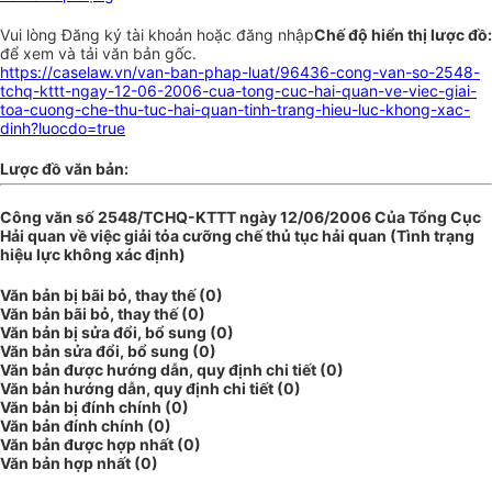
Vui lòng
Đăng ký
tài khoản hoặc
đăng nhập
Chế độ hiển thị lược đồ:
để xem và tải văn bản gốc.
https://caselaw.vn/van-ban-phap-luat/96436-cong-van-so-2548-
tchq-kttt-ngay-12-06-2006-cua-tong-cuc-hai-quan-ve-viec-giai-
toa-cuong-che-thu-tuc-hai-quan-tinh-trang-hieu-luc-khong-xac-
dinh?luocdo=true
Lược đồ văn bản:
Công văn số 2548/TCHQ-KTTT ngày 12/06/2006 Của Tổng Cục
Hải quan về việc giải tỏa cưỡng chế thủ tục hải quan (Tình trạng
hiệu lực không xác định)
Văn bản bị bãi bỏ, thay thế (0)
Văn bản bãi bỏ, thay thế (0)
Văn bản bị sửa đổi, bổ sung (0)
Văn bản sửa đổi, bổ sung (0)
Văn bản được hướng dẫn, quy định chi tiết (0)
Văn bản hướng dẫn, quy định chi tiết (0)
Văn bản bị đính chính (0)
Văn bản đính chính (0)
Văn bản được hợp nhất (0)
Văn bản hợp nhất (0)