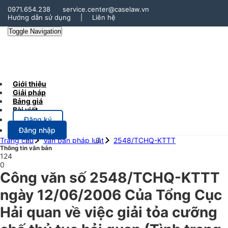
0971.654.238
service.center@caselaw.vn
Hướng dẫn sử dụng
|
Liên hệ
Toggle Navigation
Giới thiệu
Giải pháp
Bảng giá
Bài viết
Đăng ký
Đăng nhập
Trang chủ
Văn bản pháp luật
2548/TCHQ-KTTT
Thông tin văn bản
124
0
Công văn số 2548/TCHQ-KTTT
ngày 12/06/2006 Của Tổng Cục
Hải quan về việc giải tỏa cưỡng