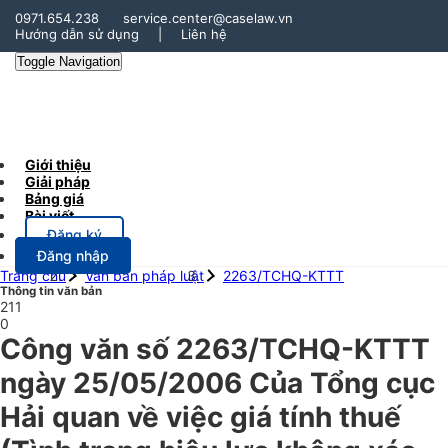
0971.654.238
service.center@caselaw.vn
Hướng dẫn sử dụng
|
Liên hệ
Toggle Navigation
Giới thiệu
Giải pháp
Bảng giá
Bài viết
Đăng ký
Đăng nhập
Trang chủ
Văn bản pháp luật
2263/TCHQ-KTTT
Thông tin văn bản
211
0
Công văn số 2263/TCHQ-KTTT
ngày 25/05/2006 Của Tổng cục
Hải quan về việc giá tính thuế