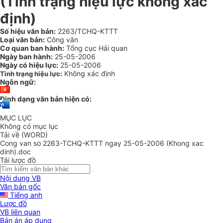
(Tình trạng hiệu lực không xác
định)
Số hiệu văn bản:
2263/TCHQ-KTTT
Loại văn bản:
Công văn
Cơ quan ban hành:
Tổng cục Hải quan
Ngày ban hành:
25-05-2006
Ngày có hiệu lực:
25-05-2006
Không xác định
Tình trạng hiệu lực:
Ngôn ngữ:
Định dạng văn bản hiện có:
MỤC LỤC
Không có mục lục
Tải về (WORD)
Cong van so 2263-TCHQ-KTTT ngay 25-05-2006 (Khong xac
dinh).doc
Tải lược đồ
Nội dung VB
Văn bản gốc
Tiếng anh
Lược đồ
VB liên quan
Bản án áp dụng