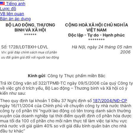
Tiếng anh
Lược đồ
VB liên quan
Bản án áp dụng
BỘ LAO ĐỘNG, THƯƠNG
CỘNG HOÀ XÃ HỘI CHỦ NGHĨA
BINH VÀ XÃ HỘI
VIỆT NAM
******
Độc lập - Tự do - Hạnh phúc
********
Số: 1728/LĐTBXH-LĐVL
Hà Nội, ngày 24 tháng 05 năm
2006
V/v: giải đáp chính sách mua cổ phần
ưu đãi giảm giá đối với người lao động
Kính gửi
: Công ty Thực phẩm miền Bắc
Trả lời Công văn số 322/TPMB-TC ngày 09/5/2006 của quý Công ty
về việc ghi ở trích yếu, Bộ Lao động – Thương binh và Xã hội có ý
kiến như sau:
Theo quy định tại khoản 1 Điều 37 Nghị định số
187/2004/NĐ-CP
ngày 16/11/2004 của Chính phủ về chuyển công ty nhà nước thành
công ty cổ phần thì “người lao động có tên trong danh sách thường
xuyên của doanh nghiệp tại thời điểm quyết định cổ phần hóa được
mua tối đa 100 cổ phần cho mỗi năm thực tế làm việc tại khu vực
nhà nước với giá giảm 40% so với giá đấu bình quân bán cho nhà
đầu tư khác”