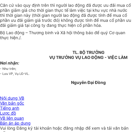
Căn cứ vào quy định trên thì người lao động đã được ưu đãi mua cổ
phần giảm giá cho thời gian thực tế làm việc tại khu vực nhà nước
thì thời gian này (thời gian người lao động đã được tính để mua cổ
phần ưu đãi giảm giá trước đó) không được tính để mua cổ phần ưu
đãi giảm giá tại công ty đang thực hiện cổ phần hóa.
Bộ Lao động – Thương binh và Xã hội thông báo để quý Cơ quan
thực hiện./.
TL. BỘ TRƯỞNG
VỤ TRƯỞNG VỤ LAO ĐỘNG - VIỆC LÀM
Nơi nhận:
- Như trên;
- Lưu VP, Vụ LĐ-VL.
Nguyễn Đại Đồng
Nội dung VB
Văn bản gốc
Tiếng anh
Lược đồ
VB liên quan
Bản án áp dụng
Vui lòng
Đăng ký
tài khoản hoặc
đăng nhập
để xem và tải văn bản