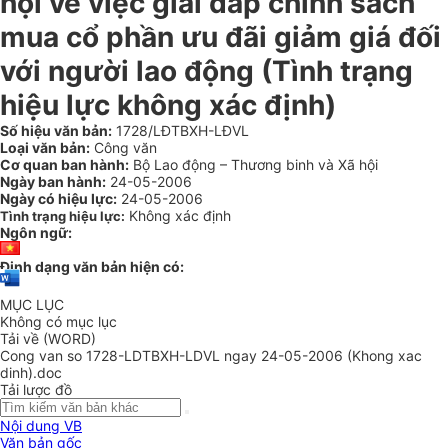
hội về việc giải đáp chính sách
mua cổ phần ưu đãi giảm giá đối
với người lao động (Tình trạng
hiệu lực không xác định)
Số hiệu văn bản:
1728/LĐTBXH-LĐVL
Loại văn bản:
Công văn
Cơ quan ban hành:
Bộ Lao động – Thương binh và Xã hội
Ngày ban hành:
24-05-2006
Ngày có hiệu lực:
24-05-2006
Không xác định
Tình trạng hiệu lực:
Ngôn ngữ:
Định dạng văn bản hiện có:
MỤC LỤC
Không có mục lục
Tải về (WORD)
Cong van so 1728-LDTBXH-LDVL ngay 24-05-2006 (Khong xac
dinh).doc
Tải lược đồ
Nội dung VB
Văn bản gốc