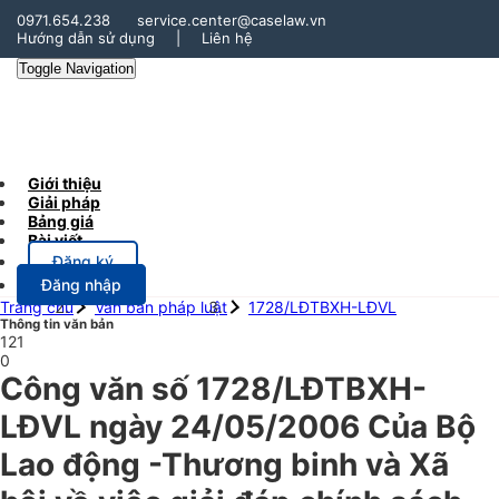
0971.654.238
service.center@caselaw.vn
Hướng dẫn sử dụng
|
Liên hệ
Toggle Navigation
Giới thiệu
Giải pháp
Bảng giá
Bài viết
Đăng ký
Đăng nhập
Trang chủ
Văn bản pháp luật
1728/LĐTBXH-LĐVL
Thông tin văn bản
121
0
Công văn số 1728/LĐTBXH-
LĐVL ngày 24/05/2006 Của Bộ
Lao động -Thương binh và Xã