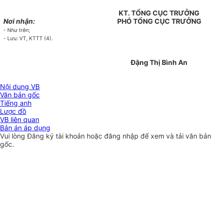
KT. TỔNG CỤC TRƯỞNG
Nơi nhận:
PHÓ TỔNG CỤC TRƯỞNG
- Như trên;
- Lưu: VT, KTTT (4).
Đặng Thị Bình An
Nội dung VB
Văn bản gốc
Tiếng anh
Lược đồ
VB liên quan
Bản án áp dụng
Vui lòng
Đăng ký
tài khoản hoặc
đăng nhập
để xem và tải văn bản
gốc.