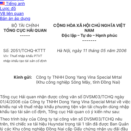
Tiếng anh
Lược đồ
VB liên quan
Bản án áp dụng
BỘ TÀI CHÍNH
CỘNG HÒA XÃ HỘI CHỦ NGHĨA VIỆT
TỔNG CỤC HẢI QUAN
NAM
-----
Độc lập – Tự do – Hạnh phúc
-------
Số: 2051/TCHQ-KTTT
Hà Nội, ngày 11 tháng 05 năm 2006
V/v: Thuế nhập khẩu PTVT
nhập khẩu tạo tài sản cố định
Kính gửi:
Công ty TNHH Dong Yang Vina Special Mrtal
(Khu công nghiệp Sông Mây, tỉnh Đồng Nai)
Tổng cục Hải quan nhận được công văn số DVSM03/TCHQ ngày
01/4/2006 của Công ty TNHH Dong Yang Vina Special Mrtal về việc
khiếu nại về thuế nhập khẩu phương tiện vận tải chuyên dùng nhập
khẩu tạo tài sản cố định, Tổng cục Hải quan có ý kiến như sau:
Theo trình bày của Công ty tại công văn số DVSM03/TCHQ nêu
trên, thì chiếc xe tải hiệu Huyndai trọng tải 1 tấn đã được Ban Quản
lý các Khu công nghiệp Đồng Nai cấp Giấy chứng nhận ưu đãi đầu