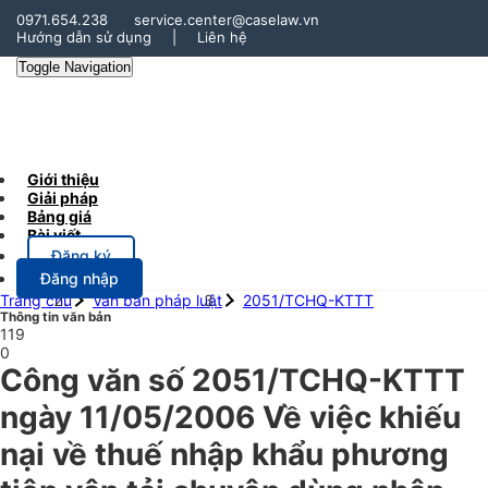
0971.654.238
service.center@caselaw.vn
Hướng dẫn sử dụng
|
Liên hệ
Toggle Navigation
Giới thiệu
Giải pháp
Bảng giá
Bài viết
Đăng ký
Đăng nhập
Trang chủ
Văn bản pháp luật
2051/TCHQ-KTTT
Thông tin văn bản
119
0
Công văn số 2051/TCHQ-KTTT
ngày 11/05/2006 Về việc khiếu
nại về thuế nhập khẩu phương