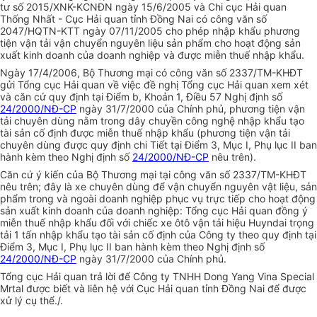
tư số 2015/XNK-KCNĐN ngày 15/6/2005 và Chi cục Hải quan
Thống Nhất - Cục Hải quan tỉnh Đồng Nai có công văn số
2047/HQTN-KTT ngày 07/11/2005 cho phép nhập khẩu phương
tiện vận tải vận chuyển nguyên liệu sản phẩm cho hoạt động sản
xuất kinh doanh của doanh nghiệp và được miễn thuế nhập khẩu.
Ngày 17/4/2006, Bộ Thương mại có công văn số 2337/TM-KHĐT
gửi Tổng cục Hải quan về việc đề nghị Tổng cục Hải quan xem xét
và căn cứ quy định tại Điểm b, Khoản 1, Điều 57 Nghị định số
24/2000/NĐ-CP
ngày 31/7/2000 của Chính phủ, phương tiện vận
tải chuyên dùng nằm trong dây chuyền công nghệ nhập khẩu tạo
tài sản cố định được miễn thuế nhập khẩu (phương tiện vận tải
chuyên dùng được quy định chi Tiết tại Điểm 3, Mục I, Phụ lục II ban
hành kèm theo Nghị định số
24/2000/NĐ-CP
nêu trên).
Căn cứ ý kiến của Bộ Thương mại tại công văn số 2337/TM-KHĐT
nêu trên; đây là xe chuyên dùng để vận chuyển nguyên vật liệu, sản
phẩm trong và ngoài doanh nghiệp phục vụ trực tiếp cho hoạt động
sản xuất kinh doanh của doanh nghiệp: Tổng cục Hải quan đồng ý
miễn thuế nhập khẩu đối với chiếc xe ôtô vận tải hiệu Huyndai trọng
tải 1 tấn nhập khẩu tạo tài sản cố định của Công ty theo quy định tại
Điểm 3, Mục I, Phụ lục II ban hành kèm theo Nghị định số
24/2000/NĐ-CP
ngày 31/7/2000 của Chính phủ.
Tổng cục Hải quan trả lời để Công ty TNHH Dong Yang Vina Special
Mrtal được biết và liên hệ với Cục Hải quan tỉnh Đồng Nai để được
xử lý cụ thể./.