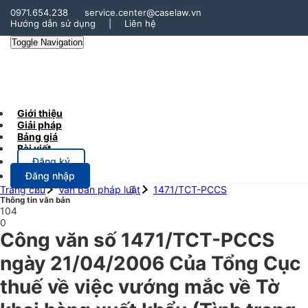
0971.654.238
service.center@caselaw.vn
Hướng dẫn sử dụng
|
Liên hệ
Toggle Navigation
Giới thiệu
Giải pháp
Bảng giá
Bài viết
Đăng ký
Đăng nhập
Trang chủ
Văn bản pháp luật
1471/TCT-PCCS
Thông tin văn bản
104
0
Công văn số 1471/TCT-PCCS
ngày 21/04/2006 Của Tổng Cục
thuế về việc vướng mắc về Tờ