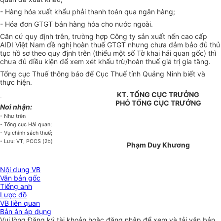
- Hàng hóa xuất khẩu phải thanh toán qua ngân hàng;
- Hóa đơn GTGT bán hàng hóa cho nước ngoài.
Căn cứ quy định trên, trường hợp Công ty sản xuất nến cao cấp
AIDI Việt Nam đề nghị hoàn thuế GTGT nhưng chưa đảm bảo đủ thủ
tục hồ sơ theo quy định trên (thiếu một số Tờ khai hải quan gốc) thì
chưa đủ điều kiện để xem xét khấu trừ/hoàn thuế giá trị gia tăng.
Tổng cục Thuế thông báo để Cục Thuế tỉnh Quảng Ninh biết và
thực hiện.
KT. TỔNG CỤC TRƯỞNG
PHÓ TỔNG CỤC TRƯỞNG
Nơi nhận:
- Như trên
- Tổng cục Hải quan;
- Vụ chính sách thuế;
- Lưu: VT, PCCS (2b)
Phạm Duy Khương
Nội dung VB
Văn bản gốc
Tiếng anh
Lược đồ
VB liên quan
Bản án áp dụng
Vui lòng
Đăng ký
tài khoản hoặc
đăng nhập
để xem và tải văn bản