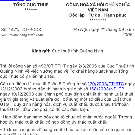
TỔNG CỤC THUẾ
CỘNG HOÀ XÃ HỘI CHỦ NGHĨA
******
VIỆT NAM
Độc lập - Tự do - Hạnh phúc
********
Số: 1471/TCT-PCCS
Hà Nội, ngày 21 tháng 04 năm
2006
V/v: Tờ khai hàng xuất khẩu
Kính gửi:
Cục thuế tỉnh Quảng Ninh
Trả lời công văn số 499/CT-TTHT ngày 2/3/2006 của Cục Thuế tỉnh
Quảng Ninh về việc vướng mắc về Tờ khai hàng xuất khẩu; Tổng
cục Thuế có ý kiến như sau:
Căn cứ điểm d.1 mục III Phần B Thông tư số
120/2003/TT-BTC
ngày
12/12/2003 hướng dẫn thi hành Nghị định số
158/2003/NĐ-CP
ngày 10/12/2003 của Chính phủ quy định chi tiết thi hành Luật thuế
giá trị gia tăng và Luật sửa đổi, bổ sung một số điều của Luật thuế
GTGT; quy định hàng hóa, dịch vụ xuất khẩu được khấu trừ/hoàn
thuế GTGT đầu vào phải có đủ các điều kiện:
- Hợp đồng bán hàng hóa cho tổ chức cá nhân nước ngoài. Trường
hợp ủy thác xuất khẩu có hợp đồng ủy thác xuất khẩu;
- Tờ khai hải quan về hàng xuất khẩu có xác nhận của cơ quan hải
quan đã xuất khẩu;