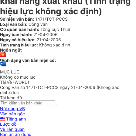
khai hàng xuất khẩu (Tình trạng
hiệu lực không xác định)
Số hiệu văn bản:
1471/TCT-PCCS
Loại văn bản:
Công văn
Cơ quan ban hành:
Tổng cục Thuế
Ngày ban hành:
21-04-2006
Ngày có hiệu lực:
21-04-2006
Không xác định
Tình trạng hiệu lực:
Ngôn ngữ:
Định dạng văn bản hiện có:
MỤC LỤC
Không có mục lục
Tải về (WORD)
Cong van so 1471-TCT-PCCS ngay 21-04-2006 (Khong xac
dinh).doc
Tải lược đồ
Nội dung VB
Văn bản gốc
Tiếng anh
Lược đồ
VB liên quan
Bản án áp dụng